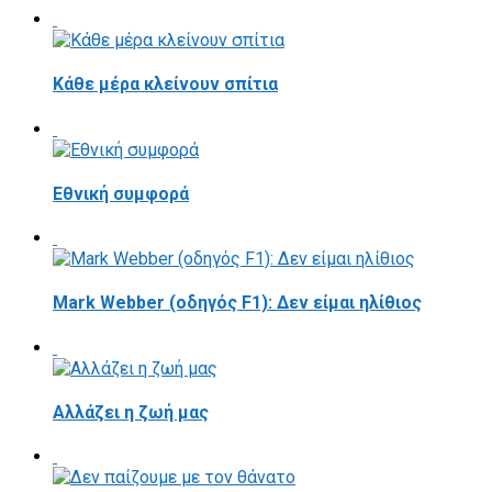
Κάθε μέρα κλείνουν σπίτια
Εθνική συμφορά
Mark Webber (οδηγός F1): Δεν είμαι ηλίθιος
Αλλάζει η ζωή μας