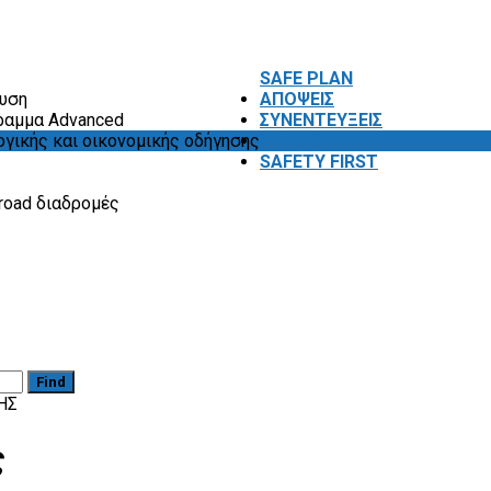
SAFE PLAN
ευση
ΑΠΟΨΕΙΣ
ραμμα Advanced
ΣΥΝΕΝΤΕΥΞΕΙΣ
ογικής και οικονομικής οδήγησης
VIDEOS
SAFETY FIRST
road διαδρομές
Find
ΗΣ
ς