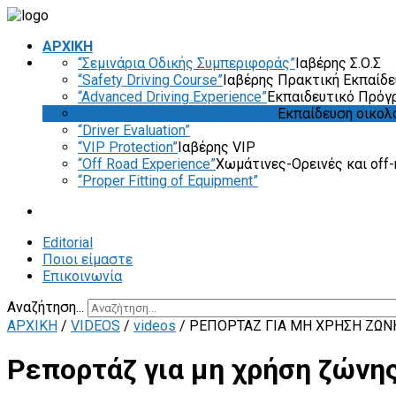
ΑΡΧΙΚΗ
“Σεμινάρια Οδικής Συμπεριφοράς”
Ιαβέρης Σ.Ο.Σ
“Safety Driving Course”
Ιαβέρης Πρακτική Εκπαίδ
“Advanced Driving Experience”
Εκπαιδευτικό Πρόγ
“Eco & Economy Driving Course”
Εκπαίδευση οικολ
“Driver Evaluation”
“VIP Protection”
Ιαβέρης VIP
“Off Road Experience”
Χωμάτινες-Ορεινές και off-
“Proper Fitting of Equipment”
Editorial
Ποιοι είμαστε
Επικοινωνία
Αναζήτηση...
ΑΡΧΙΚΗ
/
VIDEOS
/
videos
/
ΡΕΠΟΡΤΆΖ ΓΙΑ ΜΗ ΧΡΉΣΗ ΖΏΝ
Ρεπορτάζ για μη χρήση ζώνη