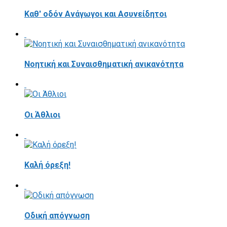
Καθ' οδόν Ανάγωγοι και Ασυνείδητοι
Νοητική και Συναισθηματική ανικανότητα
Οι Άθλιοι
Καλή όρεξη!
Οδική απόγνωση