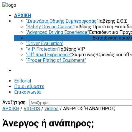
ΑΡΧΙΚΗ
“Σεμινάρια Οδικής Συμπεριφοράς”
Ιαβέρης Σ.Ο.Σ
“Safety Driving Course”
Ιαβέρης Πρακτική Εκπαίδ
“Advanced Driving Experience”
Εκπαιδευτικό Πρόγ
“Eco & Economy Driving Course”
Εκπαίδευση οικολ
“Driver Evaluation”
“VIP Protection”
Ιαβέρης VIP
“Off Road Experience”
Χωμάτινες-Ορεινές και off-
“Proper Fitting of Equipment”
Editorial
Ποιοι είμαστε
Επικοινωνία
Αναζήτηση...
ΑΡΧΙΚΗ
/
VIDEOS
/
videos
/
ΆΝΕΡΓΟΣ Ή ΑΝΆΠΗΡΟΣ;
Άνεργος ή ανάπηρος;