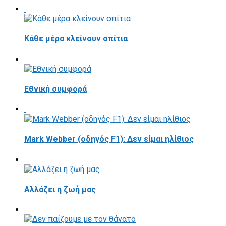
Κάθε μέρα κλείνουν σπίτια
Εθνική συμφορά
Mark Webber (οδηγός F1): Δεν είμαι ηλίθιος
Αλλάζει η ζωή μας