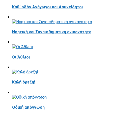
Καθ' οδόν Ανάγωγοι και Ασυνείδητοι
Νοητική και Συναισθηματική ανικανότητα
Οι Άθλιοι
Καλή όρεξη!
Οδική απόγνωση