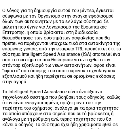
Ο λόγος για τη δημιουργία αυτού του βίντεο, έγκειται
σύμφωνα με τον Οργανισμό στην ανάγκη εφοδιασμού
όλων των αυτοκινήτων με το εν λόγω σύστημα. Σε
μελέτη που έγινε για λογαριασμό της Ευρωπαϊκής
Επιτροπής, η οποία βρίσκεται στη διαδικασία
θεσμοθέτησης των συστημάτων ασφαλείας που θα
πρέπει να παρέχονται υποχρεωτικά στα αυτοκίνητα της
επόμενης γενιάς, από την εταιρεία TRL προκύπτει ότι το
σύστημα Intelligent Speed Assistance (ISA) αποτελεί ένα
από τα συστήματα που θα έπρεπε να ενταχθεί στον
στάνταρ εξοπλισμό τω νέων αυτοκινήτων, αφού είναι
"εφικτό" από άποψης του απαιτούμενου τεχνολογικού
εξοπλισμού και ήδη παρέχεται σε ορισμένες εκδόσεις
στην αγορά.
Το Intelligent Speed Assistance είναι ένα έξυπνο
τεχνολογικό σύστημα που βοηθάει τους οδηγούς, καθώς
όταν είναι ενεργοποιημένο, ορίζει μόνο του την
ταχύτητα του οχήματος, ανάλογα με τα όρια ταχύτητας
τα οποία υπάρχουν στο σημείο που αυτό βρίσκεται, ή
ανάλογα με τη ρύθμιση ανώτερης ταχύτητας που θα
κάνει ο οδηγός. Το σύστημα έχει ήδη χρησιμοποιηθεί σε