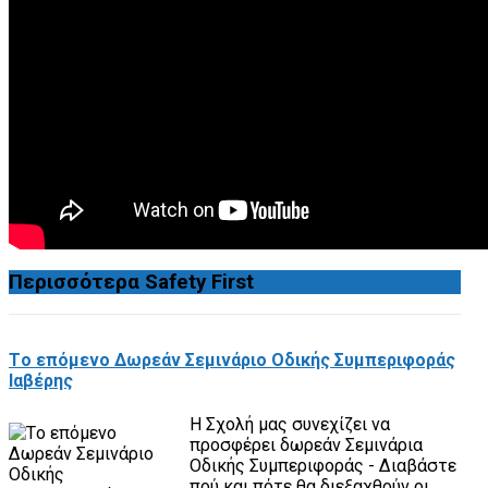
Περισσότερα
Safety First
Τo επόμενo Δωρεάν Σεμινάριo Οδικής Συμπεριφοράς
Ιαβέρης
Η Σχολή μας συνεχίζει να
προσφέρει δωρεάν Σεμινάρια
Οδικής Συμπεριφοράς - Διαβάστε
πού και πότε θα διεξαχθούν οι