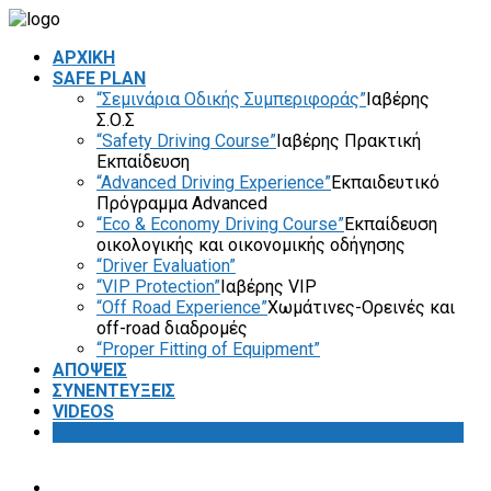
ΑΡΧΙΚΗ
SAFE PLAN
“Σεμινάρια Οδικής Συμπεριφοράς”
Ιαβέρης
Σ.Ο.Σ
“Safety Driving Course”
Ιαβέρης Πρακτική
Εκπαίδευση
“Advanced Driving Experience”
Εκπαιδευτικό
Πρόγραμμα Advanced
“Eco & Economy Driving Course”
Εκπαίδευση
οικολογικής και οικονομικής οδήγησης
“Driver Evaluation”
“VIP Protection”
Ιαβέρης VIP
“Off Road Experience”
Χωμάτινες-Ορεινές και
off-road διαδρομές
“Proper Fitting of Equipment”
ΑΠΟΨΕΙΣ
ΣΥΝΕΝΤΕΥΞΕΙΣ
VIDEOS
SAFETY FIRST