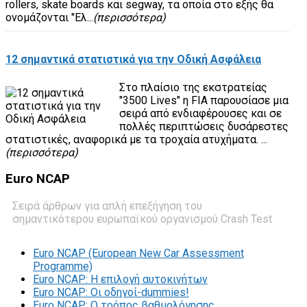
rollers, skate boards και segway, τα οποία στο εξής θα
ονομάζονται "Ελ...
(περισσότερα)
12 σημαντικά στατιστικά για την Οδική Ασφάλεια
Στο πλαίσιο της εκστρατείας
"3500 Lives" η FIA παρουσίασε μια
σειρά από ενδιαφέρουσες και σε
πολλές περιπτώσεις δυσάρεστες
στατιστικές, αναφορικά με τα τροχαία ατυχήματα. ...
(περισσότερα)
Euro
NCAP
Σειρά άρθρων για απλή επεξήγηση του
σημαντικότερου ευρωπαϊκού οργανισμού Crash Test
Euro NCAP (European New Car Assessment
Programme)
Euro NCAP: Η επιλογή αυτοκινήτων
Euro NCAP: Οι οδηγοί-dummies!
Euro NCAP: O τρόπος βαθμολόγησης