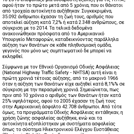
αφού ήταν το πρώτο μετά από 5 χρόνια, που οι θάνατοι
από τροχαία αυτοκίνητα αυξήθηκαν. Συγκεκριμένα,
35.092 άνθρωποι έχασαν τη ζωή τους, αριθμός που
αποτελεί αύξηση κατά 7,2% ή κατά 2.348 ανθρώπους, σε
σύγκριση με το 2014. Τα τελικά δεδομένα
ανακοινώθηκαν πρόσφατα από το Αμερικανικό
Υπουργείο Μεταφορών, καταδεικνύοντας παράλληλα
αύξηση των θανάτων σε κάθε πληθυσμιακή ομάδα,
γεγονός που μόνο ως συμπτωματικό δε μπορεί να
εκληφθεί.
Σύμφωνα με τον Εθνικό Οργανισμό Οδικής Ασφάλειας
(National Highway Traffic Safety - NHTSA) αυτή είναι η
πρώτη χρονιά τέτοιας αύξησης, από το μακρινό 1966
όταν η αύξηση των θανάτων είχε αυξηθεί κατά 8,1%% σε
σύγκριση με την περασμένη χρονιά. Σημειώνεται, πως
πριν από 10 χρόνια ο αριθμός των θανάτων ήταν κατά
25% υψηλότερος, αφού το 2005 έχασαν τη ζωή τους
στην Αμερικανική άσφαλτο 42.708 άνθρωποι. Από τότε
όμως, τα προγράμματα Οδικής Ασφάλειας εντάθηκαν, η
χρήση ζώνης ασφαλείας αυξήθηκε, ενώ και τα
αυτοκίνητα εξοπλίστηκαν με συστήματα ασφαλείας
όπως το σύστημα Ηλεκτρονικού Ελέγχου Ευστάθειας