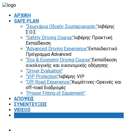
ΑΡΧΙΚΗ
SAFE PLAN
“Σεμινάρια Οδικής Συμπεριφοράς”
Ιαβέρης
Σ.Ο.Σ
“Safety Driving Course”
Ιαβέρης Πρακτική
Εκπαίδευση
“Advanced Driving Experience”
Εκπαιδευτικό
Πρόγραμμα Advanced
“Eco & Economy Driving Course”
Εκπαίδευση
οικολογικής και οικονομικής οδήγησης
“Driver Evaluation”
“VIP Protection”
Ιαβέρης VIP
“Off Road Experience”
Χωμάτινες-Ορεινές και
off-road διαδρομές
“Proper Fitting of Equipment”
ΑΠΟΨΕΙΣ
ΣΥΝΕΝΤΕΥΞΕΙΣ
VIDEOS
SAFETY FIRST