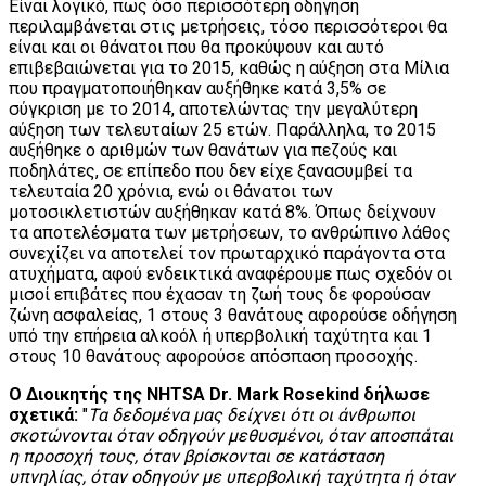
Είναι λογικό, πως όσο περισσότερη οδήγηση
περιλαμβάνεται στις μετρήσεις, τόσο περισσότεροι θα
είναι και οι θάνατοι που θα προκύψουν και αυτό
επιβεβαιώνεται για το 2015, καθώς η αύξηση στα Μίλια
που πραγματοποιήθηκαν αυξήθηκε κατά 3,5% σε
σύγκριση με το 2014, αποτελώντας την μεγαλύτερη
αύξηση των τελευταίων 25 ετών. Παράλληλα, το 2015
αυξήθηκε ο αριθμών των θανάτων για πεζούς και
ποδηλάτες, σε επίπεδο που δεν είχε ξανασυμβεί τα
τελευταία 20 χρόνια, ενώ οι θάνατοι των
μοτοσικλετιστών αυξήθηκαν κατά 8%. Όπως δείχνουν
τα αποτελέσματα των μετρήσεων, το ανθρώπινο λάθος
συνεχίζει να αποτελεί τον πρωταρχικό παράγοντα στα
ατυχήματα, αφού ενδεικτικά αναφέρουμε πως σχεδόν οι
μισοί επιβάτες που έχασαν τη ζωή τους δε φορούσαν
ζώνη ασφαλείας, 1 στους 3 θανάτους αφορούσε οδήγηση
υπό την επήρεια αλκοόλ ή υπερβολική ταχύτητα και 1
στους 10 θανάτους αφορούσε απόσπαση προσοχής.
Ο Διοικητής της NHTSA Dr. Mark Rosekind δήλωσε
σχετικά:
"
Τα δεδομένα μας δείχνει ότι οι άνθρωποι
σκοτώνονται όταν οδηγούν μεθυσμένοι, όταν αποσπάται
η προσοχή τους, όταν βρίσκονται σε κατάσταση
υπνηλίας, όταν οδηγούν με υπερβολική ταχύτητα ή όταν