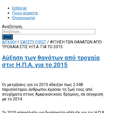
Editorial
Ποιοι είμαστε
Επικοινωνία
Αναζήτηση...
Find
ΑΡΧΙΚΗ
/
SAFETY FIRST
/
ΑΎΞΗΣΗ ΤΩΝ ΘΑΝΆΤΩΝ ΑΠΌ
ΤΡΟΧΑΊΑ ΣΤΙΣ Η.Π.Α. ΓΙΑ ΤΟ 2015
Αύξηση των θανάτων από τροχαία
στις Η.Π.Α. για το 2015
Οι μετρήσεις για το 2015 έδειξαν πως 2.348
περισσότεροι άνθρωποι έχασαν τη ζωή τους από
ατυχήματα στους Αμερικανικούς δρόμους, σε σύγκριση
με το 2014.
Το 2015 επεφύλαξε μια δυσάρεστη εξέλιξη για τις Η.Π.Α.,