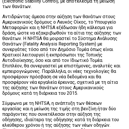
(Electronic Stability Control), με αποτέλεσμα τη μείωση
των θανάτων.
Αντιδρώντας άμεσα στην αύξηση των θανάτων στους
Αμερικανικούς δρόμους ο Λευκός Οίκος, το Υπουργείο
Μεταφορών και η NHTSA εξέδωσαν ήδη κάλεσμα για
δράση, ώστε να εξακριβωθούν τα αίτια της αύξησης των
θανάτων. Η NHTSA θα μοιραστεί το Σύστημα Ανάλυσης
Θανάτων (Fatality Analysis Reporting System) με
συνεργάτες τόσο από τον Δημόσιο Τομέα όπως είναι
Κρατικοί λειτουργοί ή εκπρόσωποι της Τοπικής
Αυτοδιοίκησης, όσο και από τον Ιδιωτικό Τομέα.
Επιπλέον, θα συνεργαστεί με επιστήμονες, αναλυτές και
εμπειρογνώμονες. Παράλληλα, οι νέες τεχνολογίες θα
προσφέρουν πρόσβαση σε νέα δεδομένα και θα
προσφέρουν νέα εργαλεία έρευνας, σχετικά με τη αίτια
της αύξησης των θανάτων στους Αμερικανικούς
δρόμους κατά τη διάρκεια του 2015.
Σύμφωνα με τη NHTSA, η ανάπτυξη των θέσεων
εργασίας και η μείωση της τιμής στη βενζίνη ήταν δύο
παράγοντες που συνετέλεσαν στην αύξηση της
οδήγησης, ιδιαίτερα της οδήγησης κατά τη διάρκεια του
ελεύθερου χρόνου ή της αύξησης των νέων οδηγών.