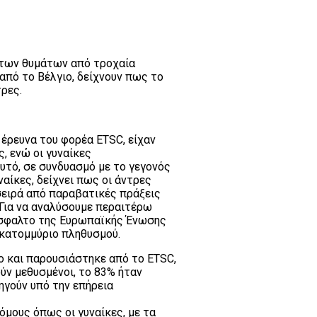
α των θυμάτων από τροχαία
από το Βέλγιο, δείχνουν πως το
τρες.
έρευνα του φορέα ETSC, είχαν
, ενώ οι γυναίκες
τό, σε συνδυασμό με το γεγονός
αίκες, δείχνει πως οι άντρες
σειρά από παραβατικές πράξεις
 Για να αναλύσουμε περαιτέρω
 άσφαλτο της Ευρωπαϊκής Ένωσης
 εκατομμύριο πληθυσμού.
ο και παρουσιάστηκε από το ETSC,
ύν μεθυσμένοι, το 83% ήταν
ηγούν υπό την επήρεια
μους όπως οι γυναίκες, με τα