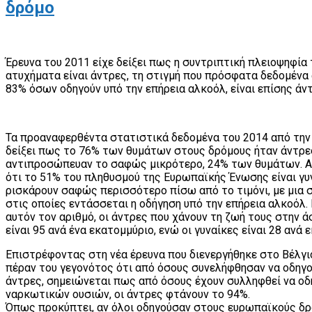
δρόμο
Έρευνα του 2011 είχε δείξει πως η συντριπτική πλειοψηφί
ατυχήματα είναι άντρες, τη στιγμή που πρόσφατα δεδομένα 
83% όσων οδηγούν υπό την επήρεια αλκοόλ, είναι επίσης άν
Τα προαναφερθέντα στατιστικά δεδομένα του 2014 από την 
δείξει πως το 76% των θυμάτων στους δρόμους ήταν άντρες
αντιπροσώπευαν το σαφώς μικρότερο, 24% των θυμάτων. Αυ
ότι το 51% του πληθυσμού της Ευρωπαϊκής Ένωσης είναι γυν
ρισκάρουν σαφώς περισσότερο πίσω από το τιμόνι, με μια 
στις οποίες εντάσσεται η οδήγηση υπό την επήρεια αλκοόλ.
αυτόν τον αριθμό, οι άντρες που χάνουν τη ζωή τους στην
είναι 95 ανά ένα εκατομμύριο, ενώ οι γυναίκες είναι 28 ανά
Επιστρέφοντας στη νέα έρευνα που διενεργήθηκε στο Βέλγι
πέραν του γεγονότος ότι από όσους συνελήφθησαν να οδηγο
άντρες, σημειώνεται πως από όσους έχουν συλληφθεί να οδ
ναρκωτικών ουσιών, οι άντρες φτάνουν το 94%.
Όπως προκύπτει, αν όλοι οδηγούσαν στους ευρωπαϊκούς δρό