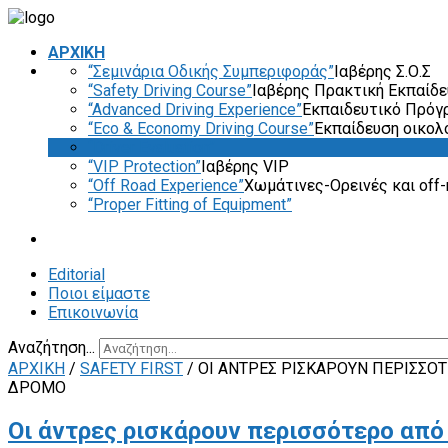
ΑΡΧΙΚΗ
“Σεμινάρια Οδικής Συμπεριφοράς”
Ιαβέρης Σ.Ο.Σ
“Safety Driving Course”
Ιαβέρης Πρακτική Εκπαίδ
“Advanced Driving Experience”
Εκπαιδευτικό Πρόγ
“Eco & Economy Driving Course”
Εκπαίδευση οικολ
“Driver Evaluation”
“VIP Protection”
Ιαβέρης VIP
“Off Road Experience”
Χωμάτινες-Ορεινές και off-
“Proper Fitting of Equipment”
Editorial
Ποιοι είμαστε
Επικοινωνία
Αναζήτηση...
ΑΡΧΙΚΗ
/
SAFETY FIRST
/
ΟΙ ΆΝΤΡΕΣ ΡΙΣΚΆΡΟΥΝ ΠΕΡΙΣΣΌΤ
ΔΡΌΜΟ
Οι άντρες ρισκάρουν περισσότερο από 