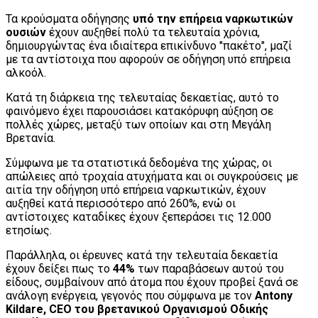
Τα κρούσματα οδήγησης
υπό την επήρεια ναρκωτικών
ουσιών
έχουν αυξηθεί πολύ τα τελευταία χρόνια,
δημιουργώντας ένα ιδιαίτερα επικίνδυνο "πακέτο", μαζί
με τα αντίστοιχα που αφορούν σε οδήγηση υπό επήρεια
αλκοόλ.
Κατά τη διάρκεια της τελευταίας δεκαετίας, αυτό το
φαινόμενο έχει παρουσιάσει κατακόρυφη αύξηση σε
πολλές χώρες, μεταξύ των οποίων και στη Μεγάλη
Βρετανία.
Σύμφωνα με τα στατιστικά δεδομένα της χώρας, οι
απώλειες από τροχαία ατυχήματα και οι συγκρούσεις με
αιτία την οδήγηση υπό επήρεια ναρκωτικών, έχουν
αυξηθεί κατά περισσότερο από 260%, ενώ οι
αντίστοιχες καταδίκες έχουν ξεπεράσει τις 12.000
ετησίως.
Παράλληλα, οι έρευνες κατά την τελευταία δεκαετία
έχουν δείξει πως το
44%
των παραβάσεων αυτού του
είδους, συμβαίνουν από άτομα που έχουν προβεί ξανά σε
ανάλογη ενέργεια, γεγονός που σύμφωνα με τον
Antony
Kildare, CEO του βρετανικού Οργανισμού Οδικής