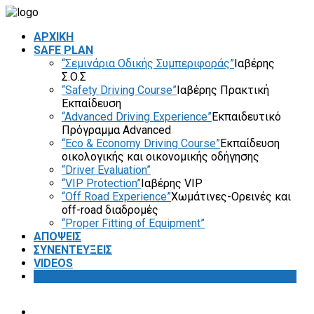
ΑΡΧΙΚΗ
SAFE PLAN
“Σεμινάρια Οδικής Συμπεριφοράς”
Ιαβέρης
Σ.Ο.Σ
“Safety Driving Course”
Ιαβέρης Πρακτική
Εκπαίδευση
“Advanced Driving Experience”
Εκπαιδευτικό
Πρόγραμμα Advanced
“Eco & Economy Driving Course”
Εκπαίδευση
οικολογικής και οικονομικής οδήγησης
“Driver Evaluation”
“VIP Protection”
Ιαβέρης VIP
“Off Road Experience”
Χωμάτινες-Ορεινές και
off-road διαδρομές
“Proper Fitting of Equipment”
ΑΠΟΨΕΙΣ
ΣΥΝΕΝΤΕΥΞΕΙΣ
VIDEOS
SAFETY FIRST