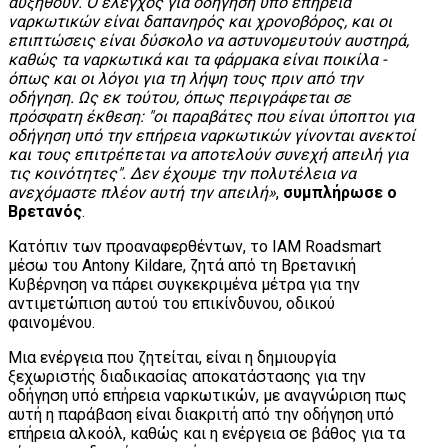
αυξηθούν. Ο έλεγχος για οδήγηση υπό επήρεια
ναρκωτικών είναι δαπανηρός και χρονοβόρος, και οι
επιπτώσεις είναι δύσκολο να αστυνομευτούν αυστηρά,
καθώς τα ναρκωτικά και τα φάρμακα είναι ποικίλα -
όπως και οι λόγοι για τη λήψη τους πριν από την
οδήγηση. Ως εκ τούτου, όπως περιγράφεται σε
πρόσφατη έκθεση: "οι παραβάτες που είναι ύποπτοι για
οδήγηση υπό την επήρεια ναρκωτικών γίνονται ανεκτοί
και τους επιτρέπεται να αποτελούν συνεχή απειλή για
τις κοινότητες". Δεν έχουμε την πολυτέλεια να
ανεχόμαστε πλέον αυτή την απειλή»
,
συμπλήρωσε ο
Βρετανός
.
Κατόπιν των προαναφερθέντων, το IAM Roadsmart
μέσω του Antony Kildare, ζητά από τη Βρετανική
Κυβέρνηση να πάρει συγκεκριμένα μέτρα για την
αντιμετώπιση αυτού του επικίνδυνου, οδικού
φαινομένου.
Μια ενέργεια που ζητείται, είναι η δημιουργία
ξεχωριστής διαδικασίας αποκατάστασης για την
οδήγηση υπό επήρεια ναρκωτικών, με αναγνώριση πως
αυτή η παράβαση είναι διακριτή από την οδήγηση υπό
επήρεια αλκοόλ, καθώς και η ενέργεια σε βάθος για τα