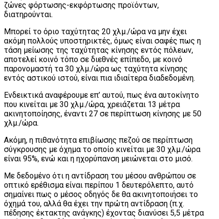
ζώνες φόρτωσης-εκφόρτωσης προϊόντων,
διατηρούνται.
Μπορεί το όριο ταχύτητας 20 χλμ./ώρα να μην έχει
ακόμη πολλούς υποστηρικτές, όμως είναι σαφές πως η
τάση μείωσης της ταχύτητας κίνησης εντός πόλεων,
αποτελεί κοινό τόπο σε διεθνές επίπεδο, με κοινό
παρονομαστή τα 30 χλμ./ώρα ως ταχύτητα κίνησης
εντός αστικού ιστού, είναι πια ιδιαίτερα διαδεδομένη.
Ενδεικτικά αναφέρουμε επ’ αυτού, πως ένα αυτοκίνητο
που κινείται με 30 χλμ./ώρα, χρειάζεται 13 μέτρα
ακινητοποίησης, έναντι 27 σε περίπτωση κίνησης με 50
χλμ./ώρα.
Ακόμη, η πιθανότητα επιβίωσης πεζού σε περίπτωση
σύγκρουσης με όχημα το οποίο κινείται με 30 χλμ./ώρα
είναι 95%, ενώ και η ηχορύπανση μειώνεται στο μισό.
Με δεδομένο ότι η αντίδραση του μέσου ανθρώπου σε
οπτικό ερέθισμα είναι περίπου 1 δευτερόλεπτο, αυτό
σημαίνει πως ο μέσος οδηγός δε θα ακινητοποιήσει το
όχημά του, αλλά θα έχει την πρώτη αντίδραση (π.χ.
πέδησης έκτακτης ανάγκης) έχοντας διανύσει 5,5 μέτρα