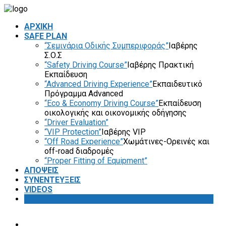
ΑΡΧΙΚΗ
SAFE PLAN
“Σεμινάρια Οδικής Συμπεριφοράς”
Ιαβέρης
Σ.Ο.Σ
“Safety Driving Course”
Ιαβέρης Πρακτική
Εκπαίδευση
“Advanced Driving Experience”
Εκπαιδευτικό
Πρόγραμμα Advanced
“Eco & Economy Driving Course”
Εκπαίδευση
οικολογικής και οικονομικής οδήγησης
“Driver Evaluation”
“VIP Protection”
Ιαβέρης VIP
“Off Road Experience”
Χωμάτινες-Ορεινές και
off-road διαδρομές
“Proper Fitting of Equipment”
ΑΠΟΨΕΙΣ
ΣΥΝΕΝΤΕΥΞΕΙΣ
VIDEOS
SAFETY FIRST