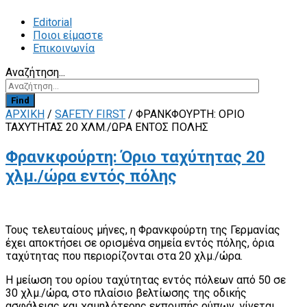
Editorial
Ποιοι είμαστε
Επικοινωνία
Αναζήτηση...
Find
ΑΡΧΙΚΗ
/
SAFETY FIRST
/
ΦΡΑΝΚΦΟΎΡΤΗ: ΌΡΙΟ
ΤΑΧΎΤΗΤΑΣ 20 ΧΛΜ./ΏΡΑ ΕΝΤΌΣ ΠΌΛΗΣ
Φρανκφούρτη: Όριο ταχύτητας 20
χλμ./ώρα εντός πόλης
Τους τελευταίους μήνες, η Φρανκφούρτη της Γερμανίας
έχει αποκτήσει σε ορισμένα σημεία εντός πόλης, όρια
ταχύτητας που περιορίζονται στα 20 χλμ./ώρα.
H μείωση του ορίου ταχύτητας εντός πόλεων από 50 σε
30 χλμ./ώρα, στο πλαίσιο βελτίωσης της οδικής
ασφάλειας και χαμηλότερης εκπομπής ρύπων, γίνεται