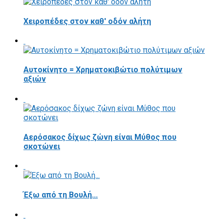
Χειροπέδες στον καθ' οδόν αλήτη
Αυτοκίνητο = Χρηματοκιβώτιο πολύτιμων
αξιών
Αερόσακος δίχως ζώνη είναι Μύθος που
σκοτώνει
Έξω από τη Βουλή...