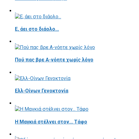
E, άει στο διάολο...
Πού πας βρε Α-νόητε χωρίς λόγο
Ελλ-Οίνων Γενοκτονία
H Μαγκιά στέλνει στον... Τάφο