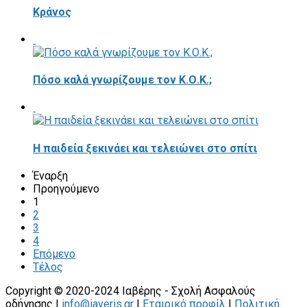
Κράνος
Πόσο καλά γνωρίζουμε τον Κ.Ο.Κ.;
Η παιδεία ξεκινάει και τελειώνει στο σπίτι
Έναρξη
Προηγούμενο
1
2
3
4
Επόμενο
Τέλος
Copyright © 2020-2024 Ιαβέρης - Σχολή Ασφαλούς
οδήγησης |
info@iaveris.gr
|
Εταιρικό προφίλ
|
Πολιτική