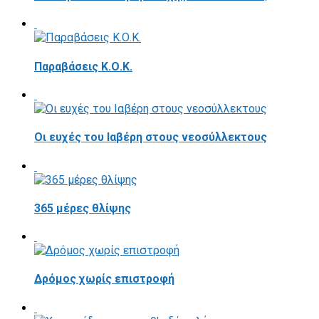
Παραβάσεις Κ.Ο.Κ.
Οι ευχές του Ιαβέρη στους νεοσύλλεκτους
365 μέρες θλίψης
Δρόμος χωρίς επιστροφή