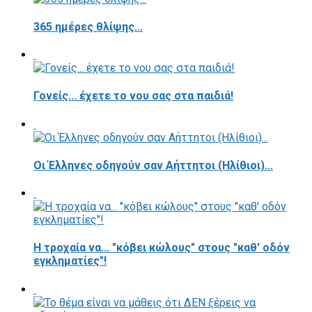
365 ημέρες θλίψης...
Γονείς... έχετε το νου σας στα παιδιά!
Οι Έλληνες οδηγούν σαν Αήττητοι (Ηλίθιοι)...
Η τροχαία να... "κόβει κώλους" στους "καθ' οδόν
εγκληματίες"!