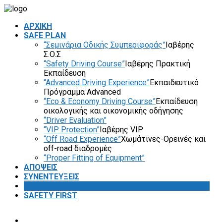
ΑΡΧΙΚΗ
SAFE PLAN
“Σεμινάρια Οδικής Συμπεριφοράς”
Ιαβέρης
Σ.Ο.Σ
“Safety Driving Course”
Ιαβέρης Πρακτική
Εκπαίδευση
“Advanced Driving Experience”
Εκπαιδευτικό
Πρόγραμμα Advanced
“Eco & Economy Driving Course”
Εκπαίδευση
οικολογικής και οικονομικής οδήγησης
“Driver Evaluation”
“VIP Protection”
Ιαβέρης VIP
“Off Road Experience”
Χωμάτινες-Ορεινές και
off-road διαδρομές
“Proper Fitting of Equipment”
ΑΠΟΨΕΙΣ
ΣΥΝΕΝΤΕΥΞΕΙΣ
VIDEOS
SAFETY FIRST