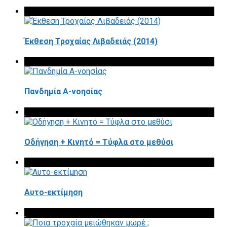
Έκθεση Τροχαίας Λιβαδειάς (2014)
Πανδημία Α-νοησίας
Οδήγηση + Κινητό = Τύφλα στο μεθύσι
Αυτο-εκτίμηση