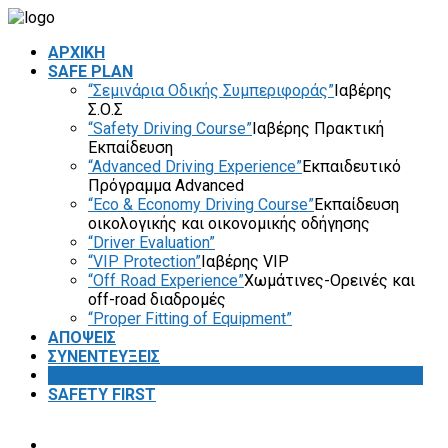
ΑΡΧΙΚΗ
SAFE PLAN
“Σεμινάρια Οδικής Συμπεριφοράς”
Ιαβέρης
Σ.Ο.Σ
“Safety Driving Course”
Ιαβέρης Πρακτική
Εκπαίδευση
“Advanced Driving Experience”
Εκπαιδευτικό
Πρόγραμμα Advanced
“Eco & Economy Driving Course”
Εκπαίδευση
οικολογικής και οικονομικής οδήγησης
“Driver Evaluation”
“VIP Protection”
Ιαβέρης VIP
“Off Road Experience”
Χωμάτινες-Ορεινές και
off-road διαδρομές
“Proper Fitting of Equipment”
ΑΠΟΨΕΙΣ
ΣΥΝΕΝΤΕΥΞΕΙΣ
VIDEOS
SAFETY FIRST