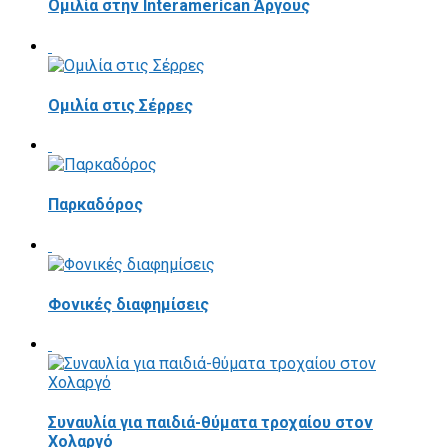
Ομιλία στην Interamerican Άργους
Ομιλία στις Σέρρες
Παρκαδόρος
Φονικές διαφημίσεις
Συναυλία για παιδιά-θύματα τροχαίου στον
Χολαργό