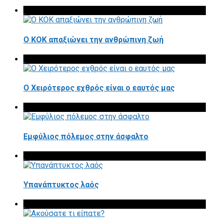
Ο ΚΟΚ απαξιώνει την ανθρώπινη ζωή
Ο Χειρότερος εχθρός είναι ο εαυτός μας
Εμφύλιος πόλεμος στην άσφαλτο
Υπανάπτυκτος λαός