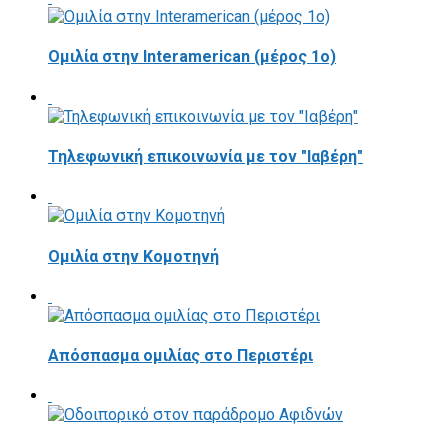
Ομιλία στην Interamerican (μέρος 1ο)
Τηλεφωνική επικοινωνία με τον "Ιαβέρη"
Ομιλία στην Κομοτηνή
Απόσπασμα ομιλίας στο Περιστέρι