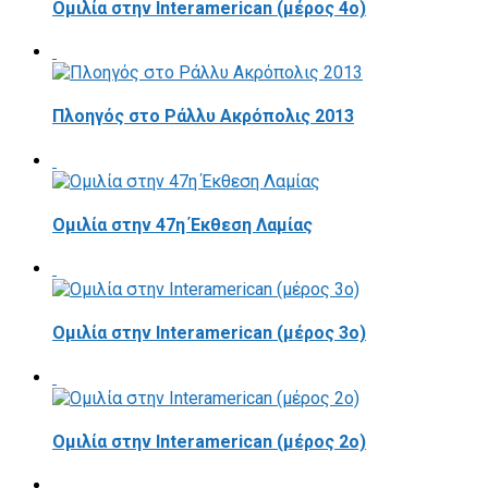
Ομιλία στην Interamerican (μέρος 4ο)
Πλοηγός στο Ράλλυ Ακρόπολις 2013
Ομιλία στην 47η Έκθεση Λαμίας
Ομιλία στην Interamerican (μέρος 3ο)
Ομιλία στην Interamerican (μέρος 2ο)