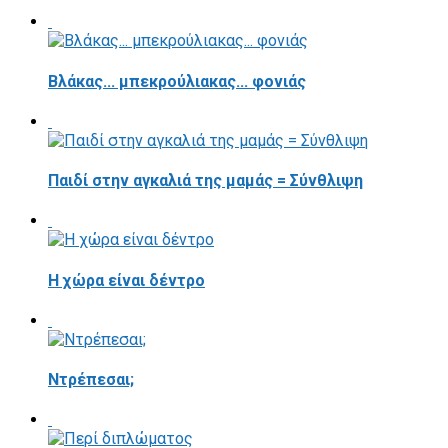
Βλάκας... μπεκρούλιακας... φονιάς
Παιδί στην αγκαλιά της μαμάς = Σύνθλιψη
Η χώρα είναι δέντρο
Ντρέπεσαι;