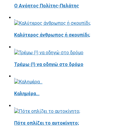
Ο Ανόητος Πολίτης-Πελάτης
Καλύτερος άνθρωπος ή σκουπίδι;
Τρέμω (!) να οδηγώ στο δρόμο
Καλημέρα...
Πότε οπλίζει το αυτοκίνητο;