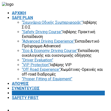
ΑΡΧΙΚΗ
SAFE PLAN
“Σεμινάρια Οδικής Συμπεριφοράς”
Ιαβέρης
Σ.Ο.Σ
“Safety Driving Course”
Ιαβέρης Πρακτική
Εκπαίδευση
“Advanced Driving Experience”
Εκπαιδευτικό
Πρόγραμμα Advanced
“Eco & Economy Driving Course”
Εκπαίδευση
οικολογικής και οικονομικής οδήγησης
“Driver Evaluation”
“VIP Protection”
Ιαβέρης VIP
“Off Road Experience”
Χωμάτινες-Ορεινές και
off-road διαδρομές
“Proper Fitting of Equipment”
ΑΠΟΨΕΙΣ
ΣΥΝΕΝΤΕΥΞΕΙΣ
VIDEOS
SAFETY FIRST