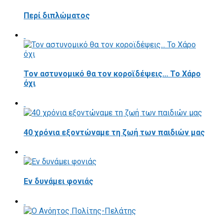
Περί διπλώματος
Τον αστυνομικό θα τον κοροϊδέψεις... Το Χάρο
όχι
40 χρόνια εξοντώναμε τη ζωή των παιδιών μας
Εν δυνάμει φονιάς