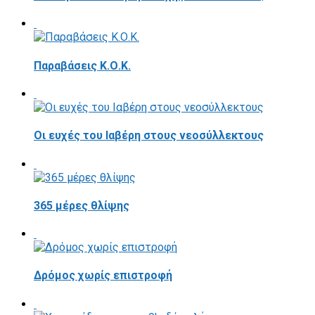
Παραβάσεις Κ.Ο.Κ.
Οι ευχές του Ιαβέρη στους νεοσύλλεκτους
365 μέρες θλίψης
Δρόμος χωρίς επιστροφή