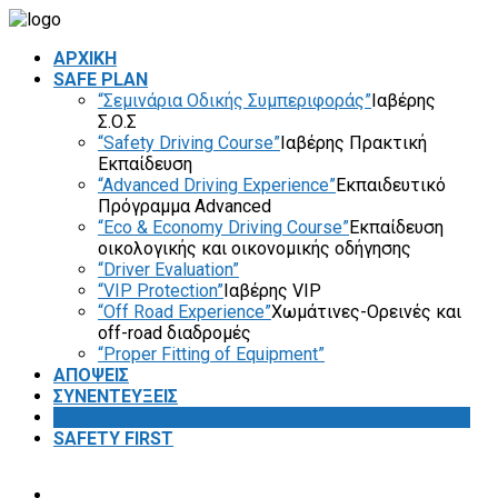
ΑΡΧΙΚΗ
SAFE PLAN
“Σεμινάρια Οδικής Συμπεριφοράς”
Ιαβέρης
Σ.Ο.Σ
“Safety Driving Course”
Ιαβέρης Πρακτική
Εκπαίδευση
“Advanced Driving Experience”
Εκπαιδευτικό
Πρόγραμμα Advanced
“Eco & Economy Driving Course”
Εκπαίδευση
οικολογικής και οικονομικής οδήγησης
“Driver Evaluation”
“VIP Protection”
Ιαβέρης VIP
“Off Road Experience”
Χωμάτινες-Ορεινές και
off-road διαδρομές
“Proper Fitting of Equipment”
ΑΠΟΨΕΙΣ
ΣΥΝΕΝΤΕΥΞΕΙΣ
VIDEOS
SAFETY FIRST