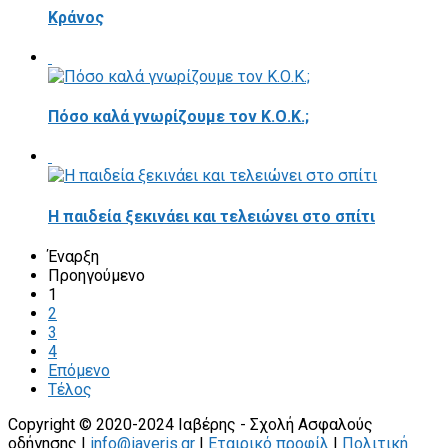
Κράνος
Πόσο καλά γνωρίζουμε τον Κ.Ο.Κ.;
Η παιδεία ξεκινάει και τελειώνει στο σπίτι
Έναρξη
Προηγούμενο
1
2
3
4
Επόμενο
Τέλος
Copyright © 2020-2024 Ιαβέρης - Σχολή Ασφαλούς
οδήγησης |
info@iaveris.gr
|
Εταιρικό προφίλ
|
Πολιτική