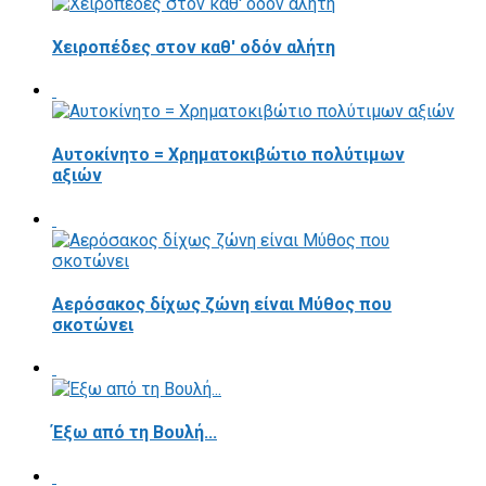
Χειροπέδες στον καθ' οδόν αλήτη
Αυτοκίνητο = Χρηματοκιβώτιο πολύτιμων
αξιών
Αερόσακος δίχως ζώνη είναι Μύθος που
σκοτώνει
Έξω από τη Βουλή...