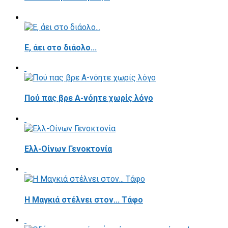
E, άει στο διάολο...
Πού πας βρε Α-νόητε χωρίς λόγο
Ελλ-Οίνων Γενοκτονία
H Μαγκιά στέλνει στον... Τάφο