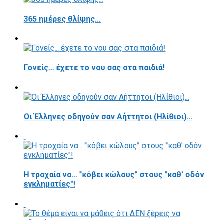
365 ημέρες θλίψης...
Γονείς... έχετε το νου σας στα παιδιά!
Οι Έλληνες οδηγούν σαν Αήττητοι (Ηλίθιοι)...
Η τροχαία να... "κόβει κώλους" στους "καθ' οδόν
εγκληματίες"!