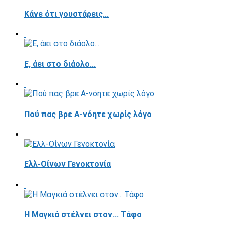
Κάνε ότι γουστάρεις...
E, άει στο διάολο...
Πού πας βρε Α-νόητε χωρίς λόγο
Ελλ-Οίνων Γενοκτονία
H Μαγκιά στέλνει στον... Τάφο