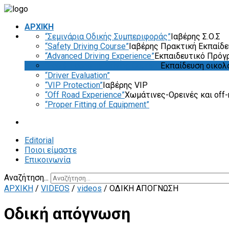
ΑΡΧΙΚΗ
“Σεμινάρια Οδικής Συμπεριφοράς”
Ιαβέρης Σ.Ο.Σ
“Safety Driving Course”
Ιαβέρης Πρακτική Εκπαίδ
“Advanced Driving Experience”
Εκπαιδευτικό Πρόγ
“Eco & Economy Driving Course”
Εκπαίδευση οικολ
“Driver Evaluation”
“VIP Protection”
Ιαβέρης VIP
“Off Road Experience”
Χωμάτινες-Ορεινές και off-
“Proper Fitting of Equipment”
Editorial
Ποιοι είμαστε
Επικοινωνία
Αναζήτηση...
ΑΡΧΙΚΗ
/
VIDEOS
/
videos
/
ΟΔΙΚΉ ΑΠΌΓΝΩΣΗ
Οδική απόγνωση