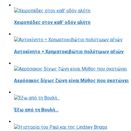
Χειροπέδες στον καθ' οδόν αλήτη
Αυτοκίνητο = Χρηματοκιβώτιο πολύτιμων αξιών
Αερόσακος δίχως ζώνη είναι Μύθος που σκοτώνει
Έξω από τη Βουλή...