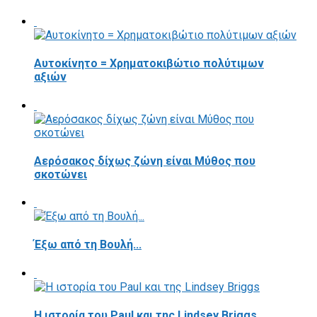
Αυτοκίνητο = Χρηματοκιβώτιο πολύτιμων
αξιών
Αερόσακος δίχως ζώνη είναι Μύθος που
σκοτώνει
Έξω από τη Βουλή...
Η ιστορία του Paul και της Lindsey Briggs