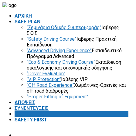
ΑΡΧΙΚΗ
SAFE PLAN
“Σεμινάρια Οδικής Συμπεριφοράς”
Ιαβέρης
Σ.Ο.Σ
“Safety Driving Course”
Ιαβέρης Πρακτική
Εκπαίδευση
“Advanced Driving Experience”
Εκπαιδευτικό
Πρόγραμμα Advanced
“Eco & Economy Driving Course”
Εκπαίδευση
οικολογικής και οικονομικής οδήγησης
“Driver Evaluation”
“VIP Protection”
Ιαβέρης VIP
“Off Road Experience”
Χωμάτινες-Ορεινές και
off-road διαδρομές
“Proper Fitting of Equipment”
ΑΠΟΨΕΙΣ
ΣΥΝΕΝΤΕΥΞΕΙΣ
VIDEOS
SAFETY FIRST