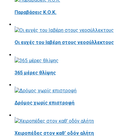
Παραβάσεις Κ.Ο.Κ.
Οι ευχές του Ιαβέρη στους νεοσύλλεκτους
365 μέρες θλίψης
Δρόμος χωρίς επιστροφή
Χειροπέδες στον καθ' οδόν αλήτη