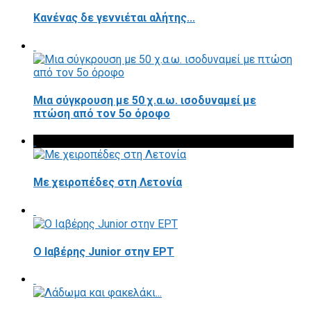
Κανένας δε γεννιέται αλήτης...
Μια σύγκρουση με 50 χ.α.ω. ισοδυναμεί με
πτώση από τον 5ο όροφο
Με χειροπέδες στη Λετονία
Ο Ιαβέρης Junior στην ΕΡΤ