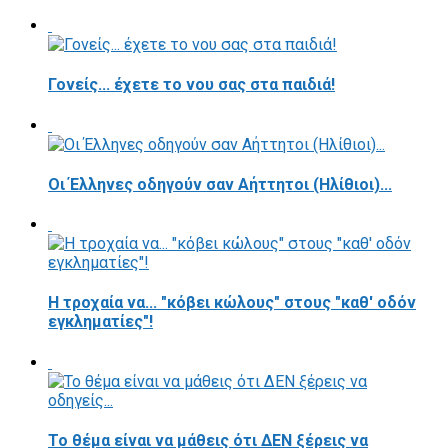
Γονείς... έχετε το νου σας στα παιδιά!
Οι Έλληνες οδηγούν σαν Αήττητοι (Ηλίθιοι)...
Η τροχαία να... "κόβει κώλους" στους "καθ' οδόν
εγκληματίες"!
Το θέμα είναι να μάθεις ότι ΔΕΝ ξέρεις να