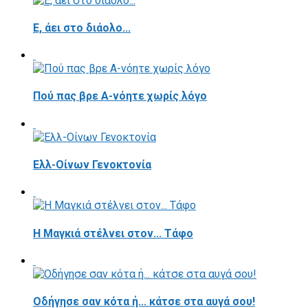
E, άει στο διάολο...
Πού πας βρε Α-νόητε χωρίς λόγο
Ελλ-Οίνων Γενοκτονία
H Μαγκιά στέλνει στον... Τάφο
Οδήγησε σαν κότα ή... κάτσε στα αυγά σου!