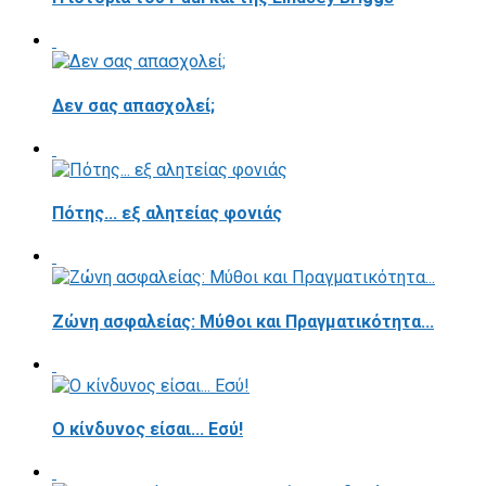
Δεν σας απασχολεί;
Πότης... εξ αλητείας φονιάς
Ζώνη ασφαλείας: Μύθοι και Πραγματικότητα...
Ο κίνδυνος είσαι... Εσύ!