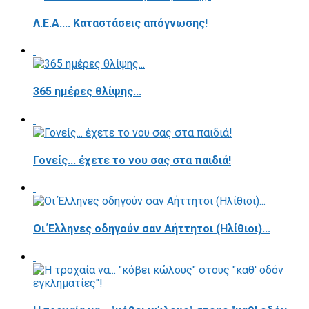
Λ.Ε.Α.... Καταστάσεις απόγνωσης!
365 ημέρες θλίψης...
Γονείς... έχετε το νου σας στα παιδιά!
Οι Έλληνες οδηγούν σαν Αήττητοι (Ηλίθιοι)...