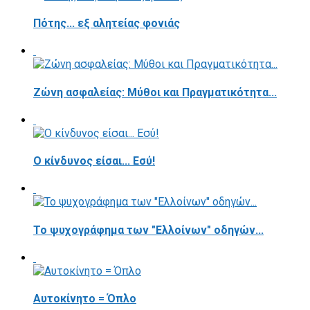
Πότης... εξ αλητείας φονιάς
Ζώνη ασφαλείας: Μύθοι και Πραγματικότητα...
Ο κίνδυνος είσαι... Εσύ!
Το ψυχογράφημα των "Ελλοίνων" οδηγών...
Αυτοκίνητο = Όπλο