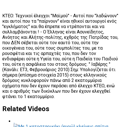
ΚΤΕΟ: Τεχνικοί έλεγχοι ''Μαϊμού'' - Αυτοί που ''λαδώνουν''
και αυτοί που τα ''παίρνουν'' είναι ηθικοί αυτουργοί ενός
''εγκλήματος'' και θα έπρεπε να ντρέπονται και να
συλλαμβάνονται ! - Ο Έλληνας είναι Ασυνείδητος,
Ανόητος και Αλήτης-πολίτης, εχθρός της Πατρίδας του,
που ΔΕΝ σέβεται ούτε τον εαυτό του, ούτε την
οικογένεια του, ούτε τους συμπολίτες του, με τα
ρουσφέτια και τις αρπαχτές του, που δεν τον
ενδιαφέρει ούτε η Υγεία του, ούτε η Παιδεία του Παιδιού
του, ούτε η ασφάλεια του στους δρόμους. '' Ιαβέρης ''
(Κανάλι: ET3, Φεβρουάριος 2010) Σημ: Υπολογίζεται ότι
σήμερα (επίσημα στοιχεία 2015) στους ελληνικούς
δρόμους κυκλοφορούν πάνω από 2 εκατομμύρια
οχήματα που δεν έχουν περάσει από έλεγχο ΚΤΕΟ, ενώ
και ο αριθμός των δικύκλων που δεν έχουν ελεγχθεί
φτάνει το 1 εκατομμύριο.
Related Videos