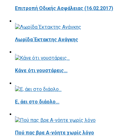
Επιτροπή Οδικής Ασφάλειας (16.02.2017)
Λωρίδα Έκτακτης Ανάγκης
Κάνε ότι γουστάρεις...
E, άει στο διάολο...
Πού πας βρε Α-νόητε χωρίς λόγο