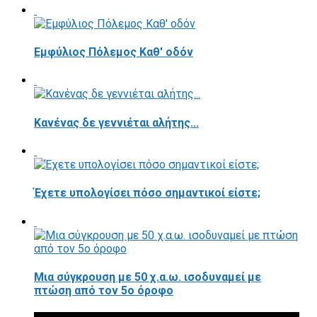
Εμφύλιος Πόλεμος Καθ' οδόν
Κανένας δε γεννιέται αλήτης...
Έχετε υπολογίσει πόσο σημαντικοί είστε;
Μια σύγκρουση με 50 χ.α.ω. ισοδυναμεί με
πτώση από τον 5ο όροφο