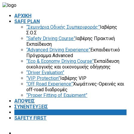
ΑΡΧΙΚΗ
SAFE PLAN
“Σεμινάρια Οδικής Συμπεριφοράς”
Ιαβέρης
Σ.Ο.Σ
“Safety Driving Course”
Ιαβέρης Πρακτική
Εκπαίδευση
“Advanced Driving Experience”
Εκπαιδευτικό
Πρόγραμμα Advanced
“Eco & Economy Driving Course”
Εκπαίδευση
οικολογικής και οικονομικής οδήγησης
“Driver Evaluation”
“VIP Protection”
Ιαβέρης VIP
“Off Road Experience”
Χωμάτινες-Ορεινές και
off-road διαδρομές
“Proper Fitting of Equipment”
ΑΠΟΨΕΙΣ
ΣΥΝΕΝΤΕΥΞΕΙΣ
VIDEOS
SAFETY FIRST