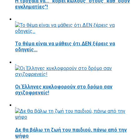
Η τροχαία να... "κόβει κώλους" στους "καθ' οδόν
εγκληματίες"!
Το θέμα είναι να μάθεις ότι ΔΕΝ ξέρεις να
οδηγείς...
Οι Έλληνες κυκλοφορούν στο δρόμο σαν
σχιζοφρενείς!
Δε θα βάλω τη ζωή του παιδιού, πάνω από την
ψήφο