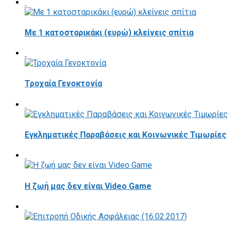
Με 1 κατοσταρικάκι (ευρώ) κλείνεις σπίτια
Τροχαία Γενοκτονία
Εγκληματικές Παραβάσεις και Κοινωνικές Τιμωρίες
Η ζωή μας δεν είναι Video Game