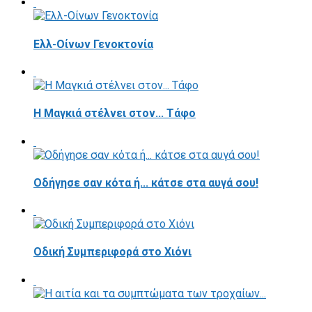
Ελλ-Οίνων Γενοκτονία
H Μαγκιά στέλνει στον... Τάφο
Οδήγησε σαν κότα ή... κάτσε στα αυγά σου!
Οδική Συμπεριφορά στο Χιόνι