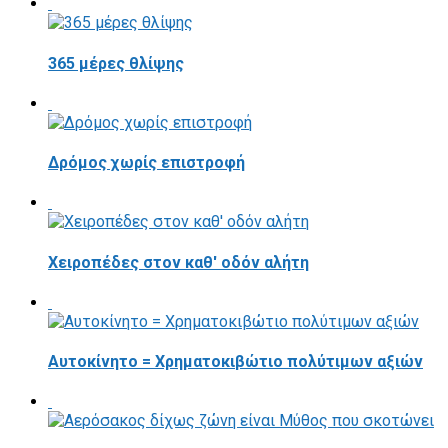
365 μέρες θλίψης
Δρόμος χωρίς επιστροφή
Χειροπέδες στον καθ' οδόν αλήτη
Αυτοκίνητο = Χρηματοκιβώτιο πολύτιμων αξιών