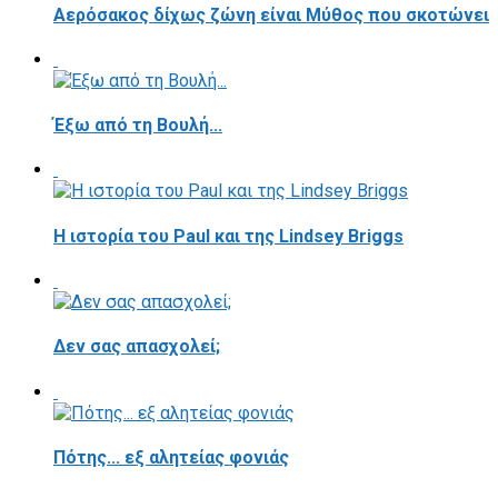
Αερόσακος δίχως ζώνη είναι Μύθος που σκοτώνει
Έξω από τη Βουλή...
Η ιστορία του Paul και της Lindsey Briggs
Δεν σας απασχολεί;
Πότης... εξ αλητείας φονιάς