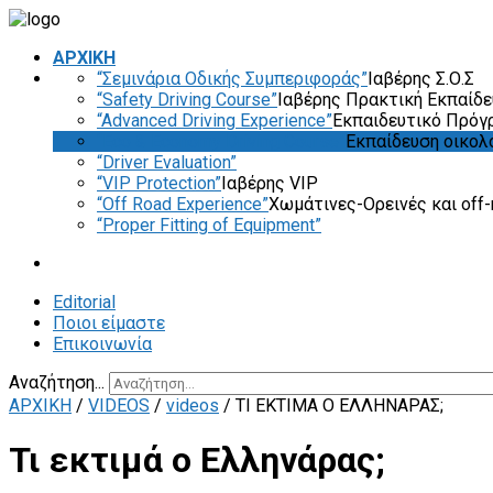
ΑΡΧΙΚΗ
“Σεμινάρια Οδικής Συμπεριφοράς”
Ιαβέρης Σ.Ο.Σ
“Safety Driving Course”
Ιαβέρης Πρακτική Εκπαίδ
“Advanced Driving Experience”
Εκπαιδευτικό Πρόγ
“Eco & Economy Driving Course”
Εκπαίδευση οικολ
“Driver Evaluation”
“VIP Protection”
Ιαβέρης VIP
“Off Road Experience”
Χωμάτινες-Ορεινές και off-
“Proper Fitting of Equipment”
Editorial
Ποιοι είμαστε
Επικοινωνία
Αναζήτηση...
ΑΡΧΙΚΗ
/
VIDEOS
/
videos
/
ΤΙ ΕΚΤΙΜΆ Ο ΕΛΛΗΝΆΡΑΣ;
Τι εκτιμά ο Ελληνάρας;