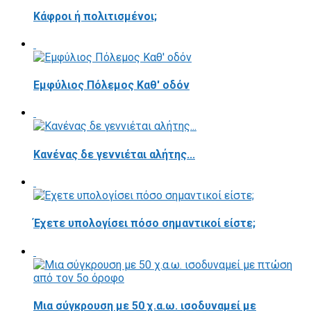
Κάφροι ή πολιτισμένοι;
Εμφύλιος Πόλεμος Καθ' οδόν
Κανένας δε γεννιέται αλήτης...
Έχετε υπολογίσει πόσο σημαντικοί είστε;
Μια σύγκρουση με 50 χ.α.ω. ισοδυναμεί με