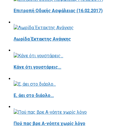
Επιτροπή Οδικής Ασφάλειας (16.02.2017)
Λωρίδα Έκτακτης Ανάγκης
Κάνε ότι γουστάρεις...
E, άει στο διάολο...
Πού πας βρε Α-νόητε χωρίς λόγο