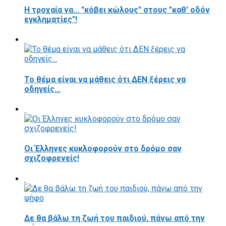
Η τροχαία να... "κόβει κώλους" στους "καθ' οδόν
εγκληματίες"!
Το θέμα είναι να μάθεις ότι ΔΕΝ ξέρεις να
οδηγείς...
Οι Έλληνες κυκλοφορούν στο δρόμο σαν
σχιζοφρενείς!
Δε θα βάλω τη ζωή του παιδιού, πάνω από την