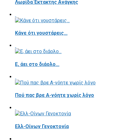
Λωρίδα Έκτακτης Ανάγκης
Κάνε ότι γουστάρεις...
E, άει στο διάολο...
Πού πας βρε Α-νόητε χωρίς λόγο
Ελλ-Οίνων Γενοκτονία