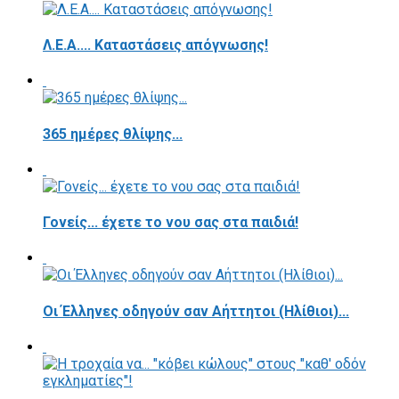
Λ.Ε.Α.... Καταστάσεις απόγνωσης!
365 ημέρες θλίψης...
Γονείς... έχετε το νου σας στα παιδιά!
Οι Έλληνες οδηγούν σαν Αήττητοι (Ηλίθιοι)...