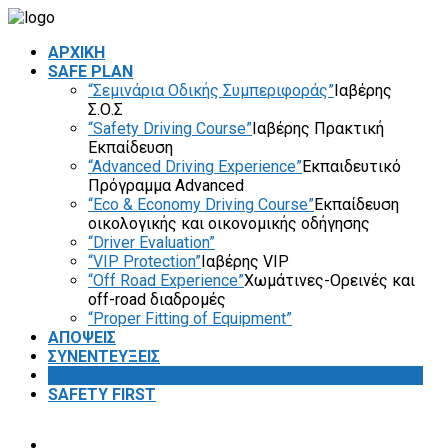
ΑΡΧΙΚΗ
SAFE PLAN
“Σεμινάρια Οδικής Συμπεριφοράς”
Ιαβέρης
Σ.Ο.Σ
“Safety Driving Course”
Ιαβέρης Πρακτική
Εκπαίδευση
“Advanced Driving Experience”
Εκπαιδευτικό
Πρόγραμμα Advanced
“Eco & Economy Driving Course”
Εκπαίδευση
οικολογικής και οικονομικής οδήγησης
“Driver Evaluation”
“VIP Protection”
Ιαβέρης VIP
“Off Road Experience”
Χωμάτινες-Ορεινές και
off-road διαδρομές
“Proper Fitting of Equipment”
ΑΠΟΨΕΙΣ
ΣΥΝΕΝΤΕΥΞΕΙΣ
VIDEOS
SAFETY FIRST