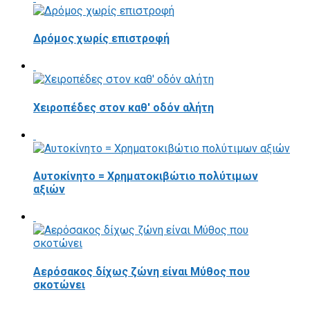
Δρόμος χωρίς επιστροφή
Χειροπέδες στον καθ' οδόν αλήτη
Αυτοκίνητο = Χρηματοκιβώτιο πολύτιμων
αξιών
Αερόσακος δίχως ζώνη είναι Μύθος που
σκοτώνει