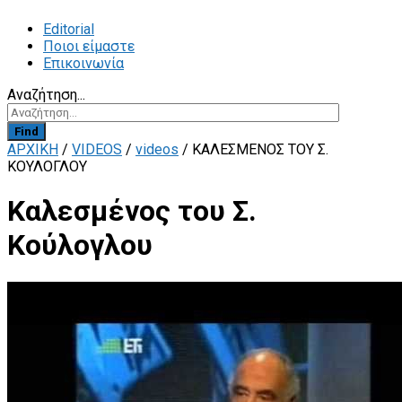
Editorial
Ποιοι είμαστε
Επικοινωνία
Αναζήτηση...
Find
ΑΡΧΙΚΗ
/
VIDEOS
/
videos
/
ΚΑΛΕΣΜΈΝΟΣ ΤΟΥ Σ.
ΚΟΎΛΟΓΛΟΥ
Καλεσμένος του Σ.
Κούλογλου