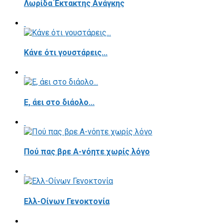
Λωρίδα Έκτακτης Ανάγκης
Κάνε ότι γουστάρεις...
E, άει στο διάολο...
Πού πας βρε Α-νόητε χωρίς λόγο
Ελλ-Οίνων Γενοκτονία