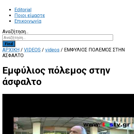
Editorial
Ποιοι είμαστε
Επικοινωνία
Αναζήτηση...
Find
ΑΡΧΙΚΗ
/
VIDEOS
/
videos
/
ΕΜΦΎΛΙΟΣ ΠΌΛΕΜΟΣ ΣΤΗΝ
ΆΣΦΑΛΤΟ
Εμφύλιος πόλεμος στην
άσφαλτο