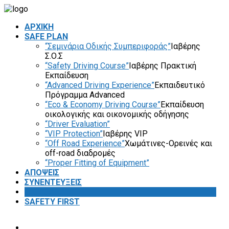
ΑΡΧΙΚΗ
SAFE PLAN
“Σεμινάρια Οδικής Συμπεριφοράς”
Ιαβέρης
Σ.Ο.Σ
“Safety Driving Course”
Ιαβέρης Πρακτική
Εκπαίδευση
“Advanced Driving Experience”
Εκπαιδευτικό
Πρόγραμμα Advanced
“Eco & Economy Driving Course”
Εκπαίδευση
οικολογικής και οικονομικής οδήγησης
“Driver Evaluation”
“VIP Protection”
Ιαβέρης VIP
“Off Road Experience”
Χωμάτινες-Ορεινές και
off-road διαδρομές
“Proper Fitting of Equipment”
ΑΠΟΨΕΙΣ
ΣΥΝΕΝΤΕΥΞΕΙΣ
VIDEOS
SAFETY FIRST