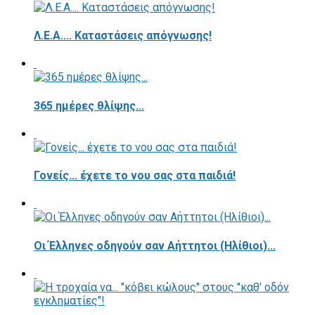
Λ.Ε.Α.... Καταστάσεις απόγνωσης!
365 ημέρες θλίψης...
Γονείς... έχετε το νου σας στα παιδιά!
Οι Έλληνες οδηγούν σαν Αήττητοι (Ηλίθιοι)...