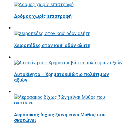
Δρόμος χωρίς επιστροφή
Χειροπέδες στον καθ' οδόν αλήτη
Αυτοκίνητο = Χρηματοκιβώτιο πολύτιμων
αξιών
Αερόσακος δίχως ζώνη είναι Μύθος που
σκοτώνει