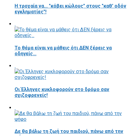
Η τροχαία να... "κόβει κώλους" στους "καθ' οδόν
εγκληματίες"!
Το θέμα είναι να μάθεις ότι ΔΕΝ ξέρεις να
οδηγείς...
Οι Έλληνες κυκλοφορούν στο δρόμο σαν
σχιζοφρενείς!
Δε θα βάλω τη ζωή του παιδιού, πάνω από την