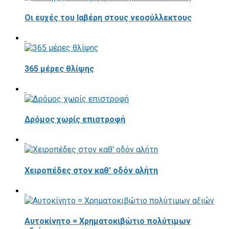
Οι ευχές του Ιαβέρη στους νεοσύλλεκτους
365 μέρες θλίψης
Δρόμος χωρίς επιστροφή
Χειροπέδες στον καθ' οδόν αλήτη
Αυτοκίνητο = Χρηματοκιβώτιο πολύτιμων