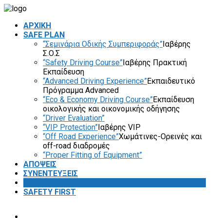
ΑΡΧΙΚΗ
SAFE PLAN
“Σεμινάρια Οδικής Συμπεριφοράς”
Ιαβέρης
Σ.Ο.Σ
“Safety Driving Course”
Ιαβέρης Πρακτική
Εκπαίδευση
“Advanced Driving Experience”
Εκπαιδευτικό
Πρόγραμμα Advanced
“Eco & Economy Driving Course”
Εκπαίδευση
οικολογικής και οικονομικής οδήγησης
“Driver Evaluation”
“VIP Protection”
Ιαβέρης VIP
“Off Road Experience”
Χωμάτινες-Ορεινές και
off-road διαδρομές
“Proper Fitting of Equipment”
ΑΠΟΨΕΙΣ
ΣΥΝΕΝΤΕΥΞΕΙΣ
VIDEOS
SAFETY FIRST