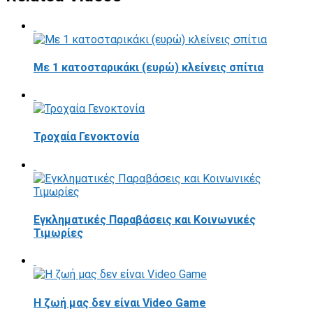
Με 1 κατοσταρικάκι (ευρώ) κλείνεις σπίτια
Τροχαία Γενοκτονία
Εγκληματικές Παραβάσεις και Κοινωνικές
Τιμωρίες
Η ζωή μας δεν είναι Video Game