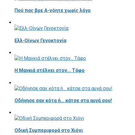
Πού πας βρε Α-νόητε χωρίς λόγο
Ελλ-Οίνων Γενοκτονία
H Μαγκιά στέλνει στον... Τάφο
Οδήγησε σαν κότα ή... κάτσε στα αυγά σου!
Οδική Συμπεριφορά στο Χιόνι