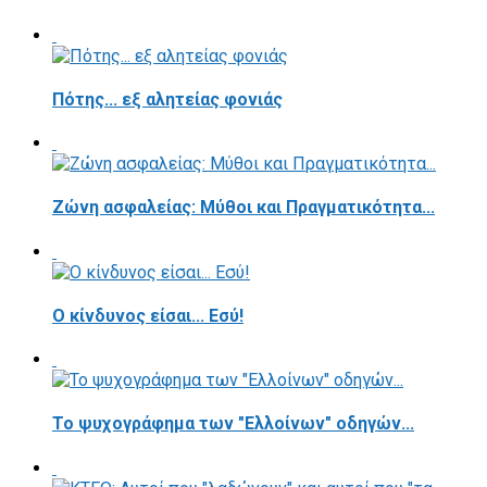
Πότης... εξ αλητείας φονιάς
Ζώνη ασφαλείας: Μύθοι και Πραγματικότητα...
Ο κίνδυνος είσαι... Εσύ!
Το ψυχογράφημα των "Ελλοίνων" οδηγών...