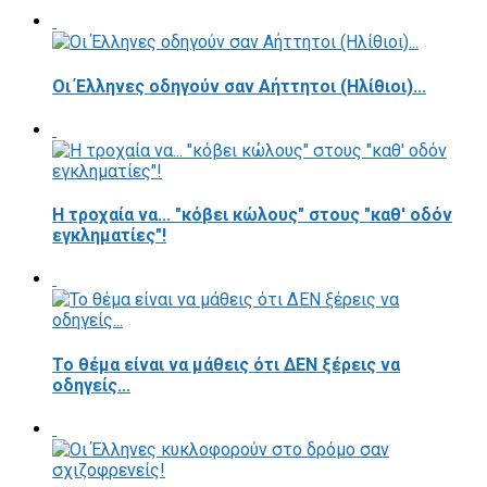
Οι Έλληνες οδηγούν σαν Αήττητοι (Ηλίθιοι)...
Η τροχαία να... "κόβει κώλους" στους "καθ' οδόν
εγκληματίες"!
Το θέμα είναι να μάθεις ότι ΔΕΝ ξέρεις να
οδηγείς...