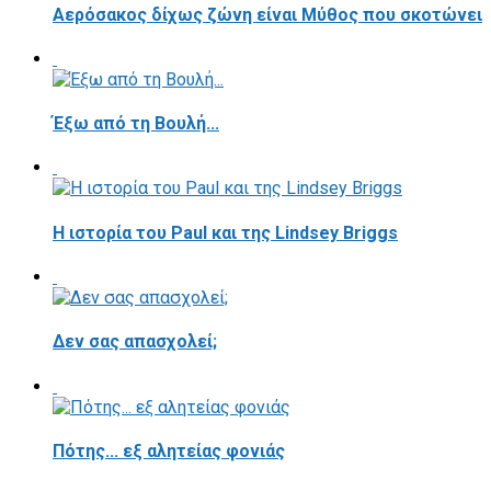
Αερόσακος δίχως ζώνη είναι Μύθος που σκοτώνει
Έξω από τη Βουλή...
Η ιστορία του Paul και της Lindsey Briggs
Δεν σας απασχολεί;
Πότης... εξ αλητείας φονιάς