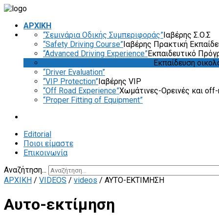
ΑΡΧΙΚΗ
“Σεμινάρια Οδικής Συμπεριφοράς”
Ιαβέρης Σ.Ο.Σ
“Safety Driving Course”
Ιαβέρης Πρακτική Εκπαίδ
“Advanced Driving Experience”
Εκπαιδευτικό Πρόγ
“Eco & Economy Driving Course”
Εκπαίδευση οικολ
“Driver Evaluation”
“VIP Protection”
Ιαβέρης VIP
“Off Road Experience”
Χωμάτινες-Ορεινές και off-
“Proper Fitting of Equipment”
Editorial
Ποιοι είμαστε
Επικοινωνία
Αναζήτηση...
ΑΡΧΙΚΗ
/
VIDEOS
/
videos
/
ΑΥΤΟ-ΕΚΤΊΜΗΣΗ
Αυτο-εκτίμηση