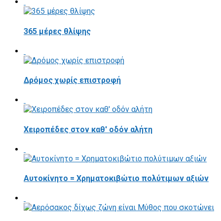
365 μέρες θλίψης
Δρόμος χωρίς επιστροφή
Χειροπέδες στον καθ' οδόν αλήτη
Αυτοκίνητο = Χρηματοκιβώτιο πολύτιμων αξιών