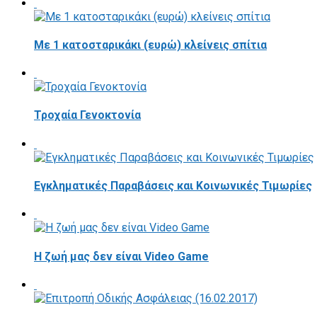
Με 1 κατοσταρικάκι (ευρώ) κλείνεις σπίτια
Τροχαία Γενοκτονία
Εγκληματικές Παραβάσεις και Κοινωνικές Τιμωρίες
Η ζωή μας δεν είναι Video Game