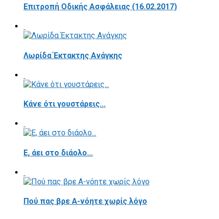
Επιτροπή Οδικής Ασφάλειας (16.02.2017)
Λωρίδα Έκτακτης Ανάγκης
Κάνε ότι γουστάρεις...
E, άει στο διάολο...
Πού πας βρε Α-νόητε χωρίς λόγο