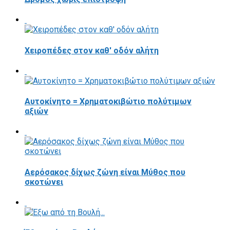
Χειροπέδες στον καθ' οδόν αλήτη
Αυτοκίνητο = Χρηματοκιβώτιο πολύτιμων
αξιών
Αερόσακος δίχως ζώνη είναι Μύθος που
σκοτώνει