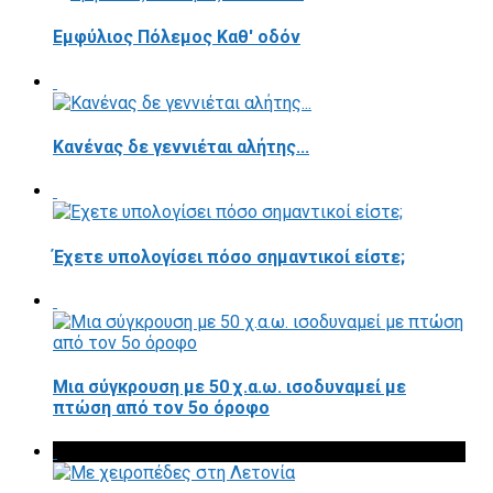
Εμφύλιος Πόλεμος Καθ' οδόν
Κανένας δε γεννιέται αλήτης...
Έχετε υπολογίσει πόσο σημαντικοί είστε;
Μια σύγκρουση με 50 χ.α.ω. ισοδυναμεί με
πτώση από τον 5ο όροφο