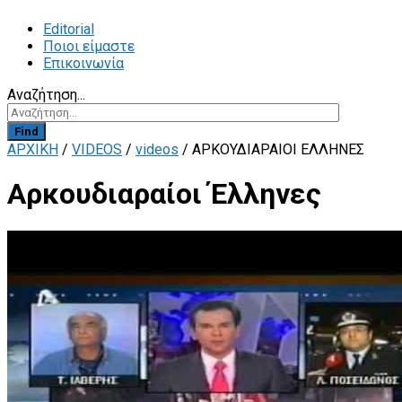
Editorial
Ποιοι είμαστε
Επικοινωνία
Αναζήτηση...
Find
ΑΡΧΙΚΗ
/
VIDEOS
/
videos
/
ΑΡΚΟΥΔΙΑΡΑΊΟΙ ΈΛΛΗΝΕΣ
Αρκουδιαραίοι Έλληνες