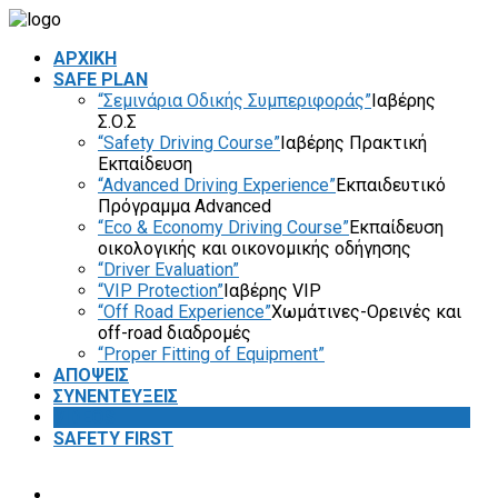
ΑΡΧΙΚΗ
SAFE PLAN
“Σεμινάρια Οδικής Συμπεριφοράς”
Ιαβέρης
Σ.Ο.Σ
“Safety Driving Course”
Ιαβέρης Πρακτική
Εκπαίδευση
“Advanced Driving Experience”
Εκπαιδευτικό
Πρόγραμμα Advanced
“Eco & Economy Driving Course”
Εκπαίδευση
οικολογικής και οικονομικής οδήγησης
“Driver Evaluation”
“VIP Protection”
Ιαβέρης VIP
“Off Road Experience”
Χωμάτινες-Ορεινές και
off-road διαδρομές
“Proper Fitting of Equipment”
ΑΠΟΨΕΙΣ
ΣΥΝΕΝΤΕΥΞΕΙΣ
VIDEOS
SAFETY FIRST