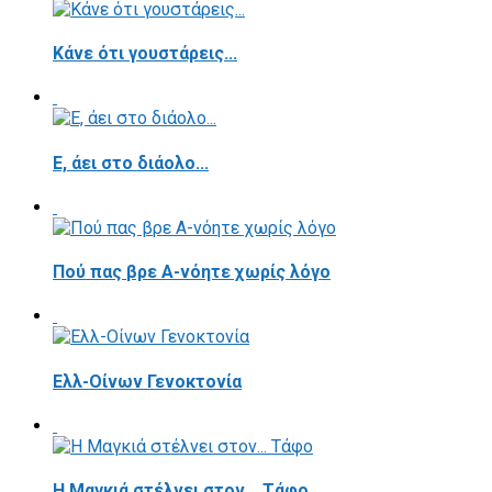
Κάνε ότι γουστάρεις...
E, άει στο διάολο...
Πού πας βρε Α-νόητε χωρίς λόγο
Ελλ-Οίνων Γενοκτονία
H Μαγκιά στέλνει στον... Τάφο