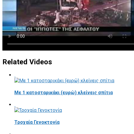
Related Videos
Με 1 κατοσταρικάκι (ευρώ) κλείνεις σπίτια
Τροχαία Γενοκτονία