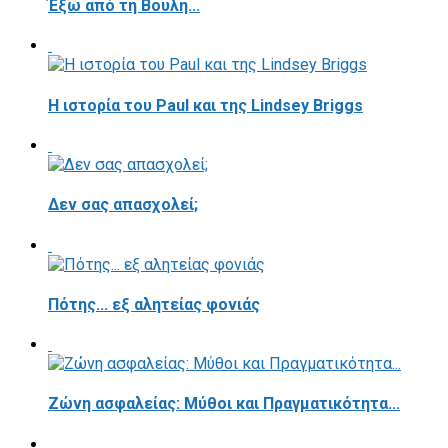
Έξω από τη Βουλή...
Η ιστορία του Paul και της Lindsey Briggs
Δεν σας απασχολεί;
Πότης... εξ αλητείας φονιάς
Ζώνη ασφαλείας: Μύθοι και Πραγματικότητα...