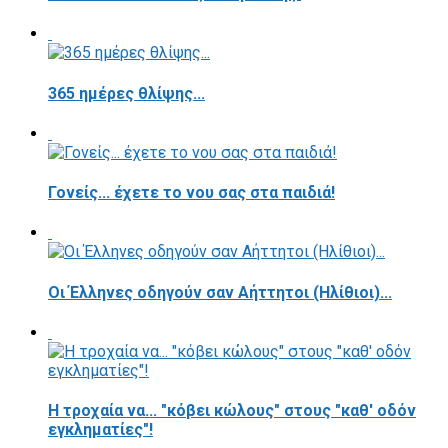
365 ημέρες θλίψης...
Γονείς... έχετε το νου σας στα παιδιά!
Οι Έλληνες οδηγούν σαν Αήττητοι (Ηλίθιοι)...
Η τροχαία να... "κόβει κώλους" στους "καθ' οδόν
εγκληματίες"!