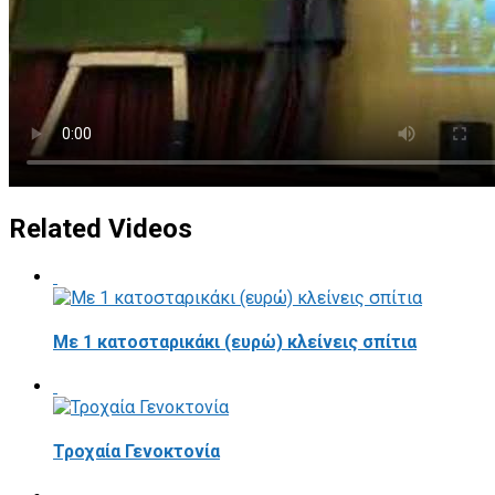
Related Videos
Με 1 κατοσταρικάκι (ευρώ) κλείνεις σπίτια
Τροχαία Γενοκτονία