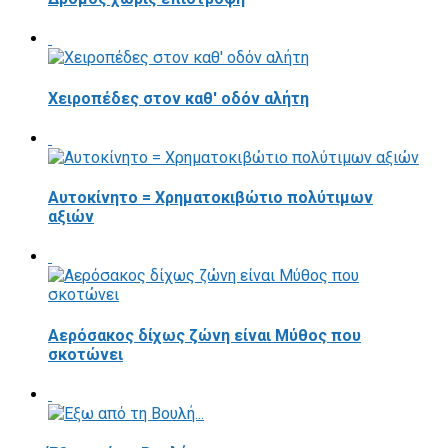
Χειροπέδες στον καθ' οδόν αλήτη
Αυτοκίνητο = Χρηματοκιβώτιο πολύτιμων
αξιών
Αερόσακος δίχως ζώνη είναι Μύθος που
σκοτώνει