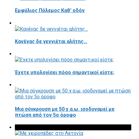
Εμφύλιος Πόλεμος Καθ' οδόν
Κανένας δε γεννιέται αλήτης...
Έχετε υπολογίσει πόσο σημαντικοί είστε;
Μια σύγκρουση με 50 χ.α.ω. ισοδυναμεί με
πτώση από τον 5ο όροφο