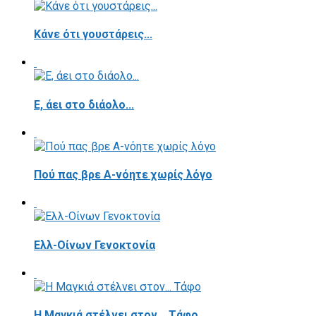
Κάνε ότι γουστάρεις...
E, άει στο διάολο...
Πού πας βρε Α-νόητε χωρίς λόγο
Ελλ-Οίνων Γενοκτονία
H Μαγκιά στέλνει στον... Τάφο