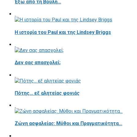
Έξω από τη Βουλή...
Η ιστορία του Paul και της Lindsey Briggs
Δεν σας απασχολεί;
Πότης... εξ αλητείας φονιάς
Ζώνη ασφαλείας: Μύθοι και Πραγματικότητα...