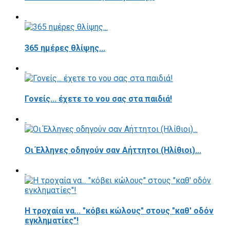
365 ημέρες θλίψης...
Γονείς... έχετε το νου σας στα παιδιά!
Οι Έλληνες οδηγούν σαν Αήττητοι (Ηλίθιοι)...
Η τροχαία να... "κόβει κώλους" στους "καθ' οδόν
εγκληματίες"!