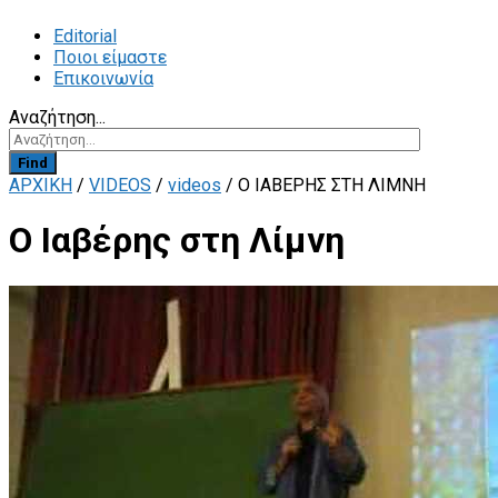
Editorial
Ποιοι είμαστε
Επικοινωνία
Αναζήτηση...
Find
ΑΡΧΙΚΗ
/
VIDEOS
/
videos
/
Ο ΙΑΒΈΡΗΣ ΣΤΗ ΛΊΜΝΗ
Ο Ιαβέρης στη Λίμνη