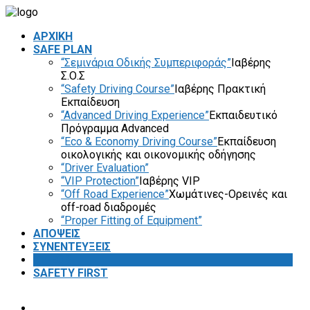
ΑΡΧΙΚΗ
SAFE PLAN
“Σεμινάρια Οδικής Συμπεριφοράς”
Ιαβέρης
Σ.Ο.Σ
“Safety Driving Course”
Ιαβέρης Πρακτική
Εκπαίδευση
“Advanced Driving Experience”
Εκπαιδευτικό
Πρόγραμμα Advanced
“Eco & Economy Driving Course”
Εκπαίδευση
οικολογικής και οικονομικής οδήγησης
“Driver Evaluation”
“VIP Protection”
Ιαβέρης VIP
“Off Road Experience”
Χωμάτινες-Ορεινές και
off-road διαδρομές
“Proper Fitting of Equipment”
ΑΠΟΨΕΙΣ
ΣΥΝΕΝΤΕΥΞΕΙΣ
VIDEOS
SAFETY FIRST