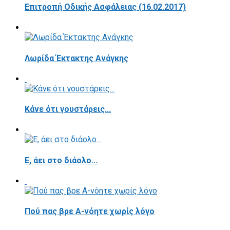
Επιτροπή Οδικής Ασφάλειας (16.02.2017)
Λωρίδα Έκτακτης Ανάγκης
Κάνε ότι γουστάρεις...
E, άει στο διάολο...
Πού πας βρε Α-νόητε χωρίς λόγο