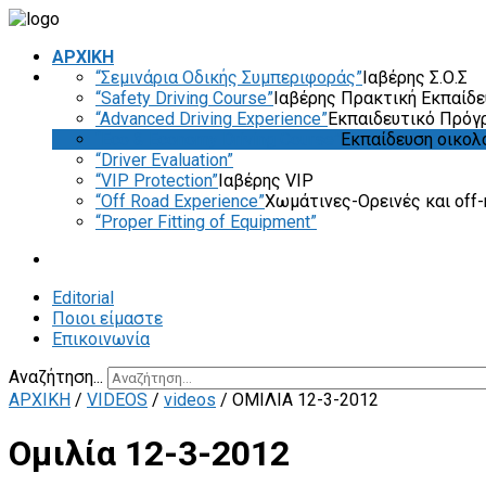
ΑΡΧΙΚΗ
“Σεμινάρια Οδικής Συμπεριφοράς”
Ιαβέρης Σ.Ο.Σ
“Safety Driving Course”
Ιαβέρης Πρακτική Εκπαίδ
“Advanced Driving Experience”
Εκπαιδευτικό Πρόγ
“Eco & Economy Driving Course”
Εκπαίδευση οικολ
“Driver Evaluation”
“VIP Protection”
Ιαβέρης VIP
“Off Road Experience”
Χωμάτινες-Ορεινές και off-
“Proper Fitting of Equipment”
Editorial
Ποιοι είμαστε
Επικοινωνία
Αναζήτηση...
ΑΡΧΙΚΗ
/
VIDEOS
/
videos
/
ΟΜΙΛΊΑ 12-3-2012
Ομιλία 12-3-2012