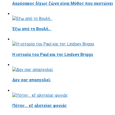
Αερόσακος δίχως ζώνη είναι Μύθος που σκοτώνει
Έξω από τη Βουλή...
Η ιστορία του Paul και της Lindsey Briggs
Δεν σας απασχολεί;
Πότης... εξ αλητείας φονιάς