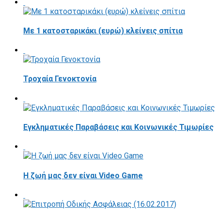
Με 1 κατοσταρικάκι (ευρώ) κλείνεις σπίτια
Τροχαία Γενοκτονία
Εγκληματικές Παραβάσεις και Κοινωνικές Τιμωρίες
Η ζωή μας δεν είναι Video Game