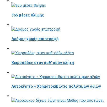
365 μέρες θλίψης
Δρόμος χωρίς επιστροφή
Χειροπέδες στον καθ' οδόν αλήτη
Αυτοκίνητο = Χρηματοκιβώτιο πολύτιμων αξιών