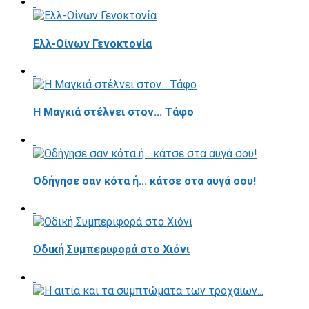
Ελλ-Οίνων Γενοκτονία
H Μαγκιά στέλνει στον... Τάφο
Οδήγησε σαν κότα ή... κάτσε στα αυγά σου!
Οδική Συμπεριφορά στο Χιόνι