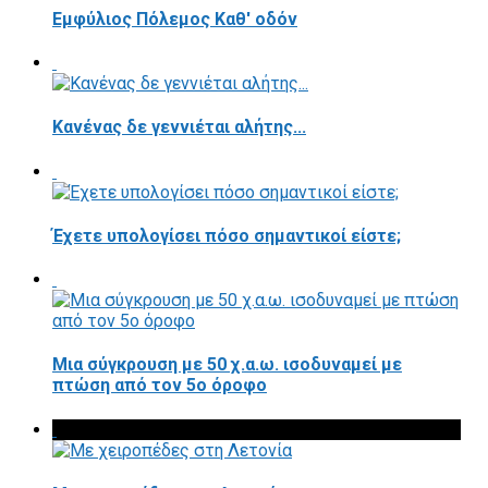
Εμφύλιος Πόλεμος Καθ' οδόν
Κανένας δε γεννιέται αλήτης...
Έχετε υπολογίσει πόσο σημαντικοί είστε;
Μια σύγκρουση με 50 χ.α.ω. ισοδυναμεί με
πτώση από τον 5ο όροφο