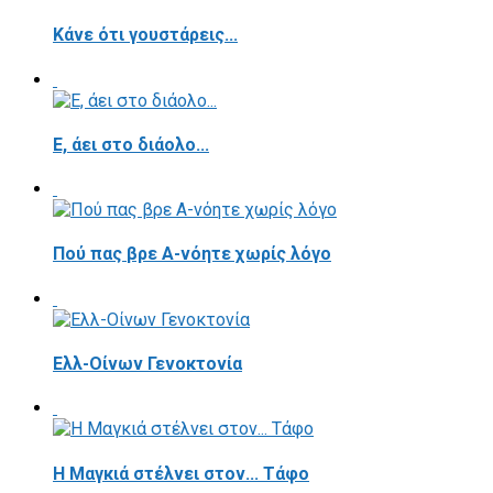
Κάνε ότι γουστάρεις...
E, άει στο διάολο...
Πού πας βρε Α-νόητε χωρίς λόγο
Ελλ-Οίνων Γενοκτονία
H Μαγκιά στέλνει στον... Τάφο