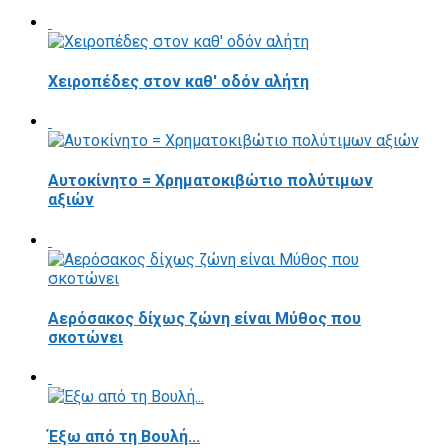
Χειροπέδες στον καθ' οδόν αλήτη
Αυτοκίνητο = Χρηματοκιβώτιο πολύτιμων
αξιών
Αερόσακος δίχως ζώνη είναι Μύθος που
σκοτώνει
Έξω από τη Βουλή...