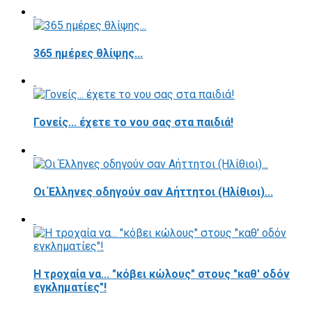
365 ημέρες θλίψης...
Γονείς... έχετε το νου σας στα παιδιά!
Οι Έλληνες οδηγούν σαν Αήττητοι (Ηλίθιοι)...
Η τροχαία να... "κόβει κώλους" στους "καθ' οδόν
εγκληματίες"!