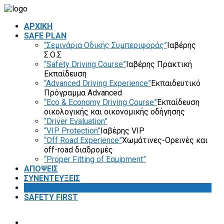
ΑΡΧΙΚΗ
SAFE PLAN
“Σεμινάρια Οδικής Συμπεριφοράς”
Ιαβέρης
Σ.Ο.Σ
“Safety Driving Course”
Ιαβέρης Πρακτική
Εκπαίδευση
“Advanced Driving Experience”
Εκπαιδευτικό
Πρόγραμμα Advanced
“Eco & Economy Driving Course”
Εκπαίδευση
οικολογικής και οικονομικής οδήγησης
“Driver Evaluation”
“VIP Protection”
Ιαβέρης VIP
“Off Road Experience”
Χωμάτινες-Ορεινές και
off-road διαδρομές
“Proper Fitting of Equipment”
ΑΠΟΨΕΙΣ
ΣΥΝΕΝΤΕΥΞΕΙΣ
VIDEOS
SAFETY FIRST