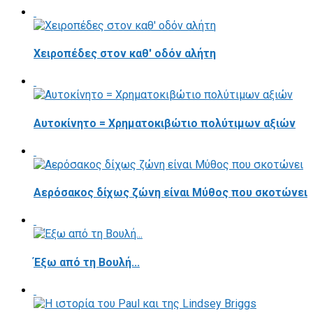
Χειροπέδες στον καθ' οδόν αλήτη
Αυτοκίνητο = Χρηματοκιβώτιο πολύτιμων αξιών
Αερόσακος δίχως ζώνη είναι Μύθος που σκοτώνει
Έξω από τη Βουλή...