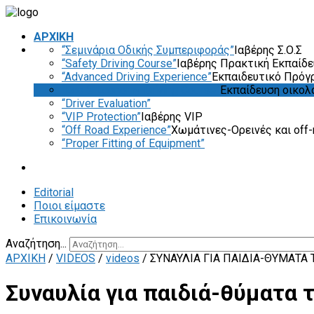
ΑΡΧΙΚΗ
“Σεμινάρια Οδικής Συμπεριφοράς”
Ιαβέρης Σ.Ο.Σ
“Safety Driving Course”
Ιαβέρης Πρακτική Εκπαίδ
“Advanced Driving Experience”
Εκπαιδευτικό Πρόγ
“Eco & Economy Driving Course”
Εκπαίδευση οικολ
“Driver Evaluation”
“VIP Protection”
Ιαβέρης VIP
“Off Road Experience”
Χωμάτινες-Ορεινές και off-
“Proper Fitting of Equipment”
Editorial
Ποιοι είμαστε
Επικοινωνία
Αναζήτηση...
ΑΡΧΙΚΗ
/
VIDEOS
/
videos
/
ΣΥΝΑΥΛΊΑ ΓΙΑ ΠΑΙΔΙΆ-ΘΎΜΑΤΑ
Συναυλία για παιδιά-θύματα 