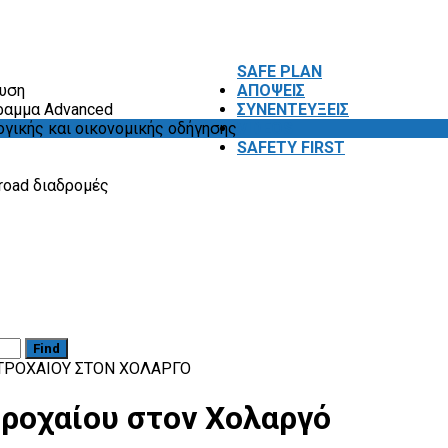
SAFE PLAN
ευση
ΑΠΟΨΕΙΣ
ραμμα Advanced
ΣΥΝΕΝΤΕΥΞΕΙΣ
ογικής και οικονομικής οδήγησης
VIDEOS
SAFETY FIRST
road διαδρομές
Find
 ΤΡΟΧΑΊΟΥ ΣΤΟΝ ΧΟΛΑΡΓΌ
τροχαίου στον Χολαργό