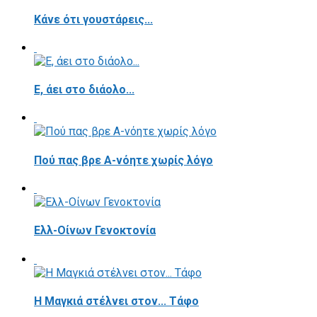
Κάνε ότι γουστάρεις...
E, άει στο διάολο...
Πού πας βρε Α-νόητε χωρίς λόγο
Ελλ-Οίνων Γενοκτονία
H Μαγκιά στέλνει στον... Τάφο