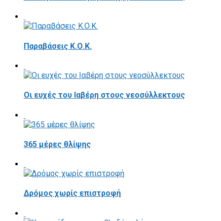
Παραβάσεις Κ.Ο.Κ.
Οι ευχές του Ιαβέρη στους νεοσύλλεκτους
365 μέρες θλίψης
Δρόμος χωρίς επιστροφή