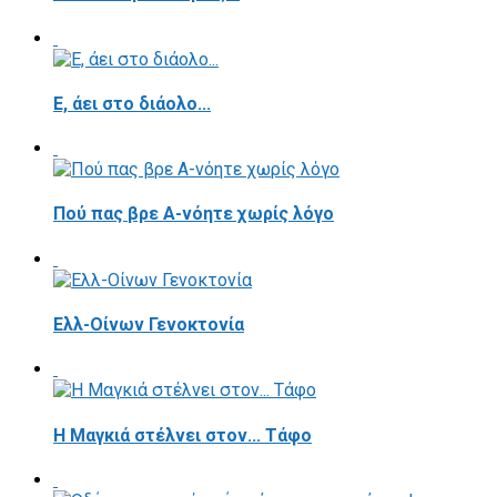
E, άει στο διάολο...
Πού πας βρε Α-νόητε χωρίς λόγο
Ελλ-Οίνων Γενοκτονία
H Μαγκιά στέλνει στον... Τάφο