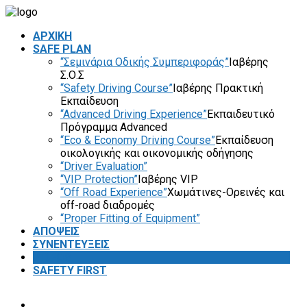
ΑΡΧΙΚΗ
SAFE PLAN
“Σεμινάρια Οδικής Συμπεριφοράς”
Ιαβέρης
Σ.Ο.Σ
“Safety Driving Course”
Ιαβέρης Πρακτική
Εκπαίδευση
“Advanced Driving Experience”
Εκπαιδευτικό
Πρόγραμμα Advanced
“Eco & Economy Driving Course”
Εκπαίδευση
οικολογικής και οικονομικής οδήγησης
“Driver Evaluation”
“VIP Protection”
Ιαβέρης VIP
“Off Road Experience”
Χωμάτινες-Ορεινές και
off-road διαδρομές
“Proper Fitting of Equipment”
ΑΠΟΨΕΙΣ
ΣΥΝΕΝΤΕΥΞΕΙΣ
VIDEOS
SAFETY FIRST