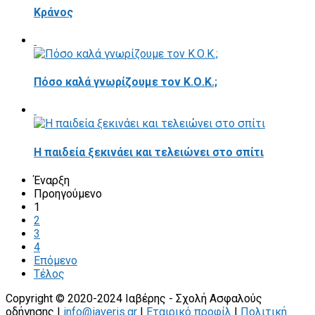
Κράνος
Πόσο καλά γνωρίζουμε τον Κ.Ο.Κ.;
Η παιδεία ξεκινάει και τελειώνει στο σπίτι
Έναρξη
Προηγούμενο
1
2
3
4
Επόμενο
Τέλος
Copyright © 2020-2024 Ιαβέρης - Σχολή Ασφαλούς
οδήγησης |
info@iaveris.gr
|
Εταιρικό προφίλ
|
Πολιτική