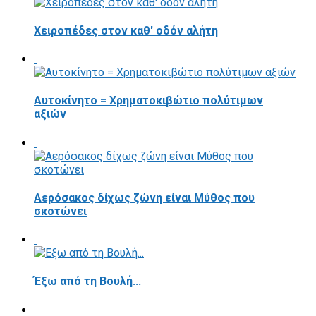
Χειροπέδες στον καθ' οδόν αλήτη
Αυτοκίνητο = Χρηματοκιβώτιο πολύτιμων
αξιών
Αερόσακος δίχως ζώνη είναι Μύθος που
σκοτώνει
Έξω από τη Βουλή...