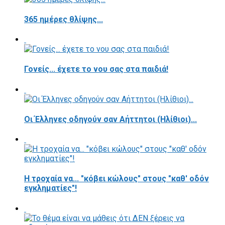
365 ημέρες θλίψης...
Γονείς... έχετε το νου σας στα παιδιά!
Οι Έλληνες οδηγούν σαν Αήττητοι (Ηλίθιοι)...
Η τροχαία να... "κόβει κώλους" στους "καθ' οδόν
εγκληματίες"!