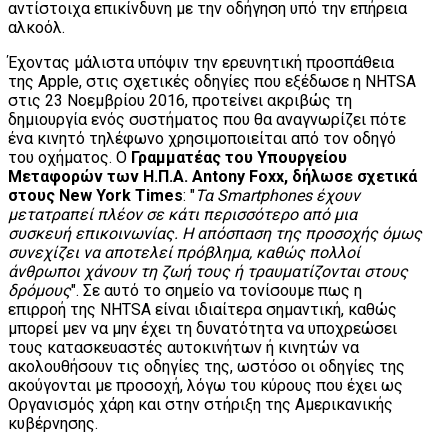
αντίστοιχα επικίνδυνη με την οδήγηση υπό την επήρεια
αλκοόλ.
Έχοντας μάλιστα υπόψιν την ερευνητική προσπάθεια
της Apple, στις σχετικές οδηγίες που εξέδωσε η NHTSA
στις 23 Νοεμβρίου 2016, προτείνει ακριβώς τη
δημιουργία ενός συστήματος που θα αναγνωρίζει πότε
ένα κινητό τηλέφωνο χρησιμοποιείται από τον οδηγό
του οχήματος. Ο
Γραμματέας του Υπουργείου
Μεταφορών των Η.Π.Α. Antony Foxx, δήλωσε σχετικά
στους New York Times
: "
Τα Smartphones έχουν
μετατραπεί πλέον σε κάτι περισσότερο από μια
συσκευή επικοινωνίας. Η απόσπαση της προσοχής όμως
συνεχίζει να αποτελεί πρόβλημα, καθώς πολλοί
άνθρωποι χάνουν τη ζωή τους ή τραυματίζονται στους
δρόμους
". Σε αυτό το σημείο να τονίσουμε πως η
επιρροή της NHTSA είναι ιδιαίτερα σημαντική, καθώς
μπορεί μεν να μην έχει τη δυνατότητα να υποχρεώσει
τους κατασκευαστές αυτοκινήτων ή κινητών να
ακολουθήσουν τις οδηγίες της, ωστόσο οι οδηγίες της
ακούγονται με προσοχή, λόγω του κύρους που έχει ως
Οργανισμός χάρη και στην στήριξη της Αμερικανικής
κυβέρνησης.