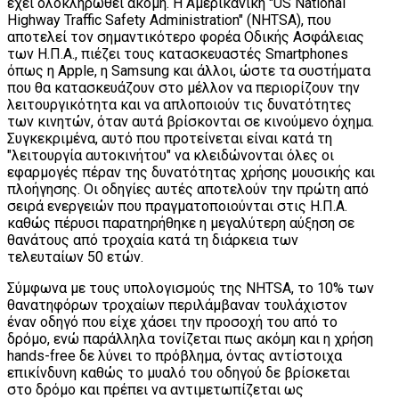
έχει ολοκληρωθεί ακόμη. Η Αμερικανική "US National
Highway Traffic Safety Administration" (NHTSA), που
αποτελεί τον σημαντικότερο φορέα Οδικής Ασφάλειας
των Η.Π.Α., πιέζει τους κατασκευαστές Smartphones
όπως η Apple, η Samsung και άλλοι, ώστε τα συστήματα
που θα κατασκευάζουν στο μέλλον να περιορίζουν την
λειτουργικότητα και να απλοποιούν τις δυνατότητες
των κινητών, όταν αυτά βρίσκονται σε κινούμενο όχημα.
Συγκεκριμένα, αυτό που προτείνεται είναι κατά τη
"λειτουργία αυτοκινήτου" να κλειδώνονται όλες οι
εφαρμογές πέραν της δυνατότητας χρήσης μουσικής και
πλοήγησης. Οι οδηγίες αυτές αποτελούν την πρώτη από
σειρά ενεργειών που πραγματοποιούνται στις Η.Π.Α.
καθώς πέρυσι παρατηρήθηκε η μεγαλύτερη αύξηση σε
θανάτους από τροχαία κατά τη διάρκεια των
τελευταίων 50 ετών.
Σύμφωνα με τους υπολογισμούς της NHTSA, το 10% των
θανατηφόρων τροχαίων περιλάμβαναν τουλάχιστον
έναν οδηγό που είχε χάσει την προσοχή του από το
δρόμο, ενώ παράλληλα τονίζεται πως ακόμη και η χρήση
hands-free δε λύνει το πρόβλημα, όντας αντίστοιχα
επικίνδυνη καθώς το μυαλό του οδηγού δε βρίσκεται
στο δρόμο και πρέπει να αντιμετωπίζεται ως