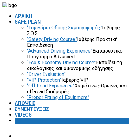
ΑΡΧΙΚΗ
SAFE PLAN
“Σεμινάρια Οδικής Συμπεριφοράς”
Ιαβέρης
Σ.Ο.Σ
“Safety Driving Course”
Ιαβέρης Πρακτική
Εκπαίδευση
“Advanced Driving Experience”
Εκπαιδευτικό
Πρόγραμμα Advanced
“Eco & Economy Driving Course”
Εκπαίδευση
οικολογικής και οικονομικής οδήγησης
“Driver Evaluation”
“VIP Protection”
Ιαβέρης VIP
“Off Road Experience”
Χωμάτινες-Ορεινές και
off-road διαδρομές
“Proper Fitting of Equipment”
ΑΠΟΨΕΙΣ
ΣΥΝΕΝΤΕΥΞΕΙΣ
VIDEOS
SAFETY FIRST