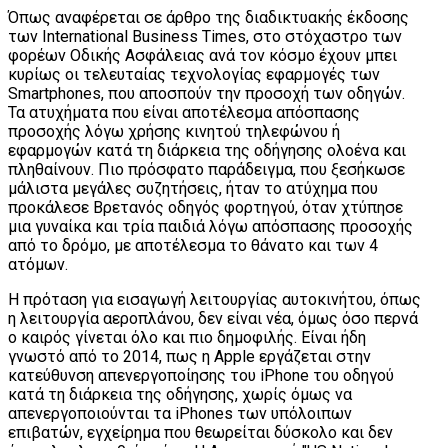
Όπως αναφέρεται σε άρθρο της διαδικτυακής έκδοσης
των International Business Times, στο στόχαστρο των
φορέων Οδικής Ασφάλειας ανά τον κόσμο έχουν μπει
κυρίως οι τελευταίας τεχνολογίας εφαρμογές των
Smartphones, που αποσπούν την προσοχή των οδηγών.
Τα ατυχήματα που είναι αποτέλεσμα απόσπασης
προσοχής λόγω χρήσης κινητού τηλεφώνου ή
εφαρμογών κατά τη διάρκεια της οδήγησης ολοένα και
πληθαίνουν. Πιο πρόσφατο παράδειγμα, που ξεσήκωσε
μάλιστα μεγάλες συζητήσεις, ήταν το ατύχημα που
προκάλεσε Βρετανός οδηγός φορτηγού, όταν χτύπησε
μια γυναίκα και τρία παιδιά λόγω απόσπασης προσοχής
από το δρόμο, με αποτέλεσμα το θάνατο και των 4
ατόμων.
Η πρόταση για εισαγωγή λειτουργίας αυτοκινήτου, όπως
η λειτουργία αεροπλάνου, δεν είναι νέα, όμως όσο περνά
ο καιρός γίνεται όλο και πιο δημοφιλής. Είναι ήδη
γνωστό από το 2014, πως η Apple εργάζεται στην
κατεύθυνση απενεργοποίησης του iPhone του οδηγού
κατά τη διάρκεια της οδήγησης, χωρίς όμως να
απενεργοποιούνται τα iPhones των υπόλοιπων
επιβατών, εγχείρημα που θεωρείται δύσκολο και δεν