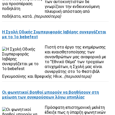
των αυτοκινητιστών δε
γνωρίζουν την ενδεικνυόμενη
πλευρική απόσταση από
ποδήλατο, κατά...
(περισσότερα)
Η Σχολή Οδικής Συμπεριφοράς Ιαβέρης συνεργάζεται
με το 1o bebefest
Πιστή στο έργο της ενημέρωσης
και ευαισθητοποίησης των
συνανθρώπων μας αναφορικά με
το "Εθνικό Θέμα" των τροχαίων
ατυχημάτων, η Σχολή μας είναι
συνεργάτης στο 1ο Φεστιβάλ
Εγκυμοσύνης και Βρεφικής Ηλικ...
(περισσότερα)
Οι φωνητικοί βοηθοί μπορούν να βοηθήσουν στη
μείωση των συγκρούσεων λόγω υπνηλίας
Πρόσφατη επιστημονική μελέτη
έδειξε πως η ύπαρξη φωνητικών