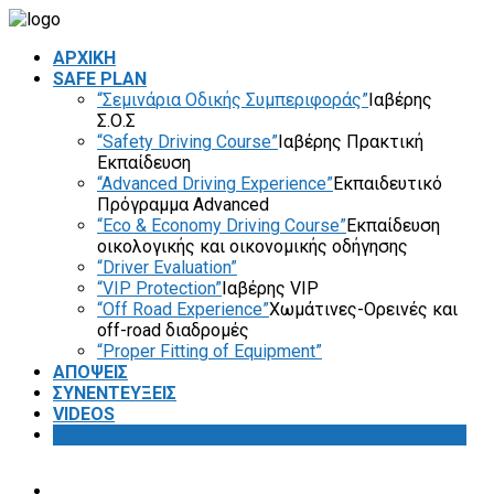
ΑΡΧΙΚΗ
SAFE PLAN
“Σεμινάρια Οδικής Συμπεριφοράς”
Ιαβέρης
Σ.Ο.Σ
“Safety Driving Course”
Ιαβέρης Πρακτική
Εκπαίδευση
“Advanced Driving Experience”
Εκπαιδευτικό
Πρόγραμμα Advanced
“Eco & Economy Driving Course”
Εκπαίδευση
οικολογικής και οικονομικής οδήγησης
“Driver Evaluation”
“VIP Protection”
Ιαβέρης VIP
“Off Road Experience”
Χωμάτινες-Ορεινές και
off-road διαδρομές
“Proper Fitting of Equipment”
ΑΠΟΨΕΙΣ
ΣΥΝΕΝΤΕΥΞΕΙΣ
VIDEOS
SAFETY FIRST