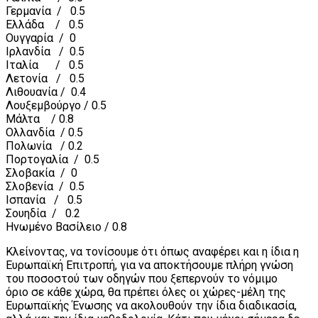
Γερμανία / 0.5
Ελλάδα / 0.5
Ουγγαρία / 0
Ιρλανδία / 0.5
Ιταλία / 0.5
Λετονία / 0.5
Λιθουανία / 0.4
Λουξεμβούργο / 0.5
Μάλτα / 0.8
Ολλανδία / 0.5
Πολωνία / 0.2
Πορτογαλία / 0.5
Σλοβακία / 0
Σλοβενία / 0.5
Ισπανία / 0.5
Σουηδία / 0.2
Ηνωμένο Βασίλειο / 0.8
Κλείνοντας, να τονίσουμε ότι όπως αναφέρει και η ίδια η
Ευρωπαϊκή Επιτροπή, για να αποκτήσουμε πλήρη γνώση
του ποσοστού των οδηγών που ξεπερνούν το νόμιμο
όριο σε κάθε χώρα, θα πρέπει όλες οι χώρες-μέλη της
Ευρωπαϊκής Ένωσης να ακολουθούν την ίδια διαδικασία,