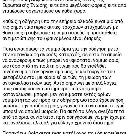
Ευρωπαϊκής Ένωσης, είτε από μεγάλους φορείς είτε από
επιμέρους οργανισμούς σε κάθε χώρα.
Καθώς η οδήγηση υπό την επήρεια αλκοόλ είναι μια από
τις σημαντικότερες αιτίες τροχαίων ατυχημάτων με
θανάτους ή σοβαρούς τραυματισμούς, η προσπάθεια
αντιμετώπισης του φαινομένου είναι διαρκής.
Ποια είναι όμως τα νόμιμα όρια για την οδήγηση μετά
την κατανάλωση αλκοόλ; Καταρχάς, σε αυτό το σημείο
να αναφέρουμε πως μπορεί να υφίσταται νόμιμο όριο,
ωστόσο από την πρώτη στιγμή που θα εισέλθει
οινόπνευμα στον οργανισμό μας, οι λειτουργίες του
μεταβάλλονται με κύρια εξ αυτών, τη μείωση των
αντανακλαστικών μας. Αυτό σημαίνει με απλά λόγια,
πως ακόμη και ένα ποτήρι κρασιού να έχουμε
καταναλώσει, μπορεί μεν να είμαστε εντός ορίων
νομιμότητας ως προς την οδήγηση, ωστόσο έχουμε ήδη
μειώσει την απόδοσή μας, γεγονός που ανά πάσα στιγμή
μπορεί να αποβεί μοιραίο. Για αυτό το λόγο, ανεξάρτητα
από τα όρια, συνίσταται πριν οδηγήσουμε, να μην έχουμε
καταναλώσει αλκοόλ για εύλογο χρονικό διάστημα.
Παρακάτω, βρίσκεται ένας κατάλογος που δημοσιεύεται