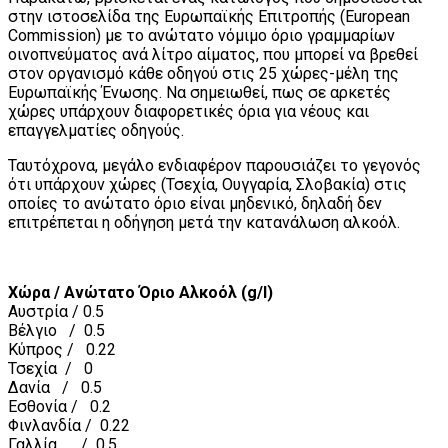
στην ιστοσελίδα της Ευρωπαϊκής Επιτροπής (European
Commission) με το ανώτατο νόμιμο όριο γραμμαρίων
οινοπνεύματος ανά λίτρο αίματος, που μπορεί να βρεθεί
στον οργανισμό κάθε οδηγού στις 25 χώρες-μέλη της
Ευρωπαϊκής Ένωσης. Να σημειωθεί, πως σε αρκετές
χώρες υπάρχουν διαφορετικές όρια για νέους και
επαγγελματίες οδηγούς.
Ταυτόχρονα, μεγάλο ενδιαφέρον παρουσιάζει το γεγονός
ότι υπάρχουν χώρες (Τσεχία, Ουγγαρία, Σλοβακία) στις
οποίες το ανώτατο όριο είναι μηδενικό, δηλαδή δεν
επιτρέπεται η οδήγηση μετά την κατανάλωση αλκοόλ.
Χώρα / Ανώτατο Όριο Αλκοόλ (g/l)
Αυστρία / 0.5
Βέλγιο / 0.5
Κύπρος / 0.22
Τσεχία / 0
Δανία / 0.5
Εσθονία / 0.2
Φινλανδία / 0.22
Γαλλία / 0.5