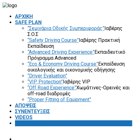
ΑΡΧΙΚΗ
SAFE PLAN
“Σεμινάρια Οδικής Συμπεριφοράς”
Ιαβέρης
Σ.Ο.Σ
“Safety Driving Course”
Ιαβέρης Πρακτική
Εκπαίδευση
“Advanced Driving Experience”
Εκπαιδευτικό
Πρόγραμμα Advanced
“Eco & Economy Driving Course”
Εκπαίδευση
οικολογικής και οικονομικής οδήγησης
“Driver Evaluation”
“VIP Protection”
Ιαβέρης VIP
“Off Road Experience”
Χωμάτινες-Ορεινές και
off-road διαδρομές
“Proper Fitting of Equipment”
ΑΠΟΨΕΙΣ
ΣΥΝΕΝΤΕΥΞΕΙΣ
VIDEOS
SAFETY FIRST