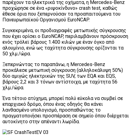
παρέχουν τα ηλεκτρικά της οχήματα, η Mercedes-Benz
προχώρησε σε ένα «ριψοκίνδυνο» crash test, καθώς
έθεσε όρια που ξεπερνούσαν τα προαπαιτούμενα του
Πανευρωπαϊκού Οργανισμού EuroNCAP.
Συγκεκριμένα, οι προδιαγραφές μετωπικής σύγκρουσης
που έχει ορίσει ο EuroNCAP, περιλαμβάνουν πρόσκρουση
ενός τρόλεϊ βάρους 1.400 κιλών με έναν όγκο από
αλουμίνιο, ενώ ως ταχύτητα σύγκρουσης ορίζονται τα
50 χλμ./ώρα.
Ξεπερνώντας το παραπάνω, η Mercedes-Benz
προκάλεσε μετωπική σύγκρουση (αλληλοκάλυψη 50%)
δύο αμιγώς ηλεκτρικών της SUV, των EQA και EQS,
βάρους 2,2 και 3 τόνων αντίστοιχα, με ταχύτητα 56
χλμ./ώρα.
Ένα τέτοιο ατύχημα, μπορεί πολύ εύκολα να συμβεί σε
επαρχιακό δρόμο, όπου ένας οδηγός θα κάνει
λανθασμένο υπολογισμό, προσπαθώντας το
πραγματοποιήσει προσπέραση σε σημείο όπου διέρχεται
αυτοκίνητο στην απέναντι λωρίδα.