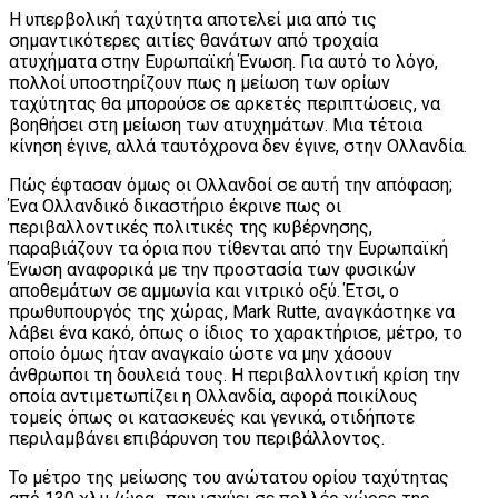
Η υπερβολική ταχύτητα αποτελεί μια από τις
σημαντικότερες αιτίες θανάτων από τροχαία
ατυχήματα στην Ευρωπαϊκή Ένωση. Για αυτό το λόγο,
πολλοί υποστηρίζουν πως η μείωση των ορίων
ταχύτητας θα μπορούσε σε αρκετές περιπτώσεις, να
βοηθήσει στη μείωση των ατυχημάτων. Μια τέτοια
κίνηση έγινε, αλλά ταυτόχρονα δεν έγινε, στην Ολλανδία.
Πώς έφτασαν όμως οι Ολλανδοί σε αυτή την απόφαση;
Ένα Ολλανδικό δικαστήριο έκρινε πως οι
περιβαλλοντικές πολιτικές της κυβέρνησης,
παραβιάζουν τα όρια που τίθενται από την Ευρωπαϊκή
Ένωση αναφορικά με την προστασία των φυσικών
αποθεμάτων σε αμμωνία και νιτρικό οξύ. Έτσι, ο
πρωθυπουργός της χώρας, Mark Rutte, αναγκάστηκε να
λάβει ένα κακό, όπως ο ίδιος το χαρακτήρισε, μέτρο, το
οποίο όμως ήταν αναγκαίο ώστε να μην χάσουν
άνθρωποι τη δουλειά τους. Η περιβαλλοντική κρίση την
οποία αντιμετωπίζει η Ολλανδία, αφορά ποικίλους
τομείς όπως οι κατασκευές και γενικά, οτιδήποτε
περιλαμβάνει επιβάρυνση του περιβάλλοντος.
Το μέτρο της μείωσης του ανώτατου ορίου ταχύτητας