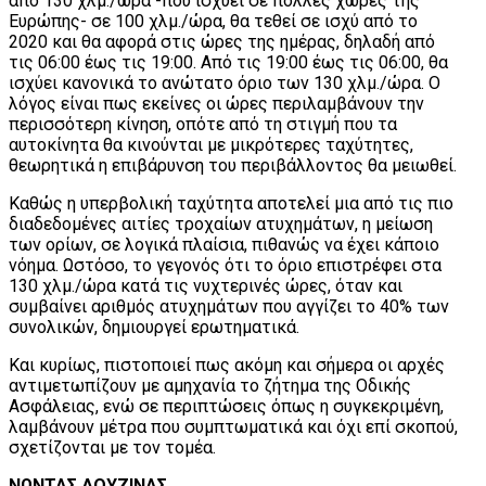
από 130 χλμ./ώρα -που ισχύει σε πολλές χώρες της
Ευρώπης- σε 100 χλμ./ώρα, θα τεθεί σε ισχύ από το
2020 και θα αφορά στις ώρες της ημέρας, δηλαδή από
τις 06:00 έως τις 19:00. Από τις 19:00 έως τις 06:00, θα
ισχύει κανονικά το ανώτατο όριο των 130 χλμ./ώρα. Ο
λόγος είναι πως εκείνες οι ώρες περιλαμβάνουν την
περισσότερη κίνηση, οπότε από τη στιγμή που τα
αυτοκίνητα θα κινούνται με μικρότερες ταχύτητες,
θεωρητικά η επιβάρυνση του περιβάλλοντος θα μειωθεί.
Καθώς η υπερβολική ταχύτητα αποτελεί μια από τις πιο
διαδεδομένες αιτίες τροχαίων ατυχημάτων, η μείωση
των ορίων, σε λογικά πλαίσια, πιθανώς να έχει κάποιο
νόημα. Ωστόσο, το γεγονός ότι το όριο επιστρέφει στα
130 χλμ./ώρα κατά τις νυχτερινές ώρες, όταν και
συμβαίνει αριθμός ατυχημάτων που αγγίζει το 40% των
συνολικών, δημιουργεί ερωτηματικά.
Και κυρίως, πιστοποιεί πως ακόμη και σήμερα οι αρχές
αντιμετωπίζουν με αμηχανία το ζήτημα της Οδικής
Ασφάλειας, ενώ σε περιπτώσεις όπως η συγκεκριμένη,
λαμβάνουν μέτρα που συμπτωματικά και όχι επί σκοπού,
σχετίζονται με τον τομέα.
ΝΩΝΤΑΣ ΔΟΥΖΙΝΑΣ