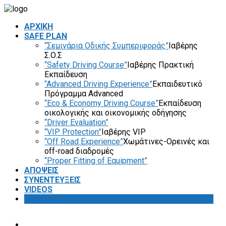
ΑΡΧΙΚΗ
SAFE PLAN
“Σεμινάρια Οδικής Συμπεριφοράς”
Ιαβέρης
Σ.Ο.Σ
“Safety Driving Course”
Ιαβέρης Πρακτική
Εκπαίδευση
“Advanced Driving Experience”
Εκπαιδευτικό
Πρόγραμμα Advanced
“Eco & Economy Driving Course”
Εκπαίδευση
οικολογικής και οικονομικής οδήγησης
“Driver Evaluation”
“VIP Protection”
Ιαβέρης VIP
“Off Road Experience”
Χωμάτινες-Ορεινές και
off-road διαδρομές
“Proper Fitting of Equipment”
ΑΠΟΨΕΙΣ
ΣΥΝΕΝΤΕΥΞΕΙΣ
VIDEOS
SAFETY FIRST