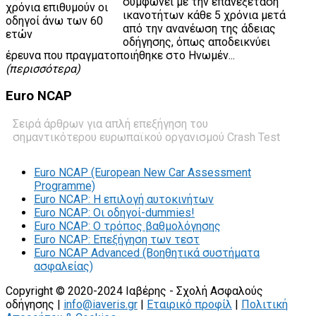
συμφωνεί με την επανεξέταση
ικανοτήτων κάθε 5 χρόνια μετά
από την ανανέωση της άδειας
οδήγησης, όπως αποδεικνύει
έρευνα που πραγματοποιήθηκε στο Ηνωμέν...
(περισσότερα)
Euro
NCAP
Σειρά άρθρων για απλή επεξήγηση του
σημαντικότερου ευρωπαϊκού οργανισμού Crash Test
Euro NCAP (European New Car Assessment
Programme)
Euro NCAP: Η επιλογή αυτοκινήτων
Euro NCAP: Οι οδηγοί-dummies!
Euro NCAP: O τρόπος βαθμολόγησης
Euro NCAP: Επεξήγηση των τεστ
Euro NCAP Advanced (Βοηθητικά συστήματα
ασφαλείας)
Copyright © 2020-2024 Ιαβέρης - Σχολή Ασφαλούς
οδήγησης |
info@iaveris.gr
|
Εταιρικό προφίλ
|
Πολιτική