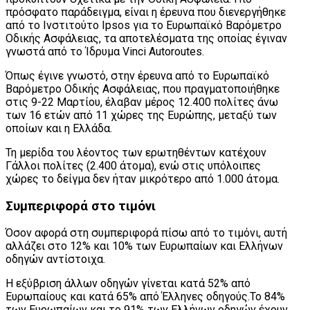
πρόσφατο παράδειγμα, είναι η έρευνα που διενεργήθηκε
από το Ινστιτούτο Ipsos για το Ευρωπαϊκό Βαρόμετρο
Οδικής Ασφάλειας, τα αποτελέσματα της οποίας έγιναν
γνωστά από το Ίδρυμα Vinci Autoroutes.
Όπως έγινε γνωστό, στην έρευνα από το Ευρωπαϊκό
Bαρόμετρο Οδικής Ασφάλειας, που πραγματοποιήθηκε
στις 9-22 Μαρτίου, έλαβαν μέρος 12.400 πολίτες άνω
των 16 ετών από 11 χώρες της Ευρώπης, μεταξύ των
οποίων και η Ελλάδα.
Τη μερίδα του λέοντος των ερωτηθέντων κατέχουν
Γάλλοι πολίτες (2.400 άτομα), ενώ στις υπόλοιπες
χώρες το δείγμα δεν ήταν μικρότερο από 1.000 άτομα.
Συμπεριφορά στο τιμόνι
Όσον αφορά στη συμπεριφορά πίσω από το τιμόνι, αυτή
αλλάζει στο 12% και 10% των Ευρωπαίων και Ελλήνων
οδηγών αντίστοιχα.
Η εξύβριση άλλων οδηγών γίνεται κατά 52% από
Ευρωπαίους και κατά 65% από Έλληνες οδηγούς.Το 84%
των Ευρωπαίων και το 91% των Ελλήνων οδηγών έχουν