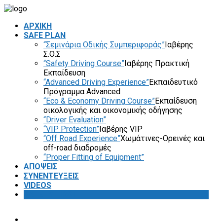
ΑΡΧΙΚΗ
SAFE PLAN
“Σεμινάρια Οδικής Συμπεριφοράς”
Ιαβέρης
Σ.Ο.Σ
“Safety Driving Course”
Ιαβέρης Πρακτική
Εκπαίδευση
“Advanced Driving Experience”
Εκπαιδευτικό
Πρόγραμμα Advanced
“Eco & Economy Driving Course”
Εκπαίδευση
οικολογικής και οικονομικής οδήγησης
“Driver Evaluation”
“VIP Protection”
Ιαβέρης VIP
“Off Road Experience”
Χωμάτινες-Ορεινές και
off-road διαδρομές
“Proper Fitting of Equipment”
ΑΠΟΨΕΙΣ
ΣΥΝΕΝΤΕΥΞΕΙΣ
VIDEOS
SAFETY FIRST