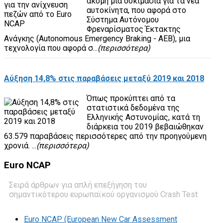
ακόμη μια δοκιμασία για τα νέα
αυτοκίνητα, που αφορά στο
Σύστημα Αυτόνομου
Φρεναρίσματος Έκτακτης
Ανάγκης (Autonomous Emergency Braking - AEB), μια
τεχνολογία που αφορά σ...
(περισσότερα)
Αύξηση 14,8% στις παραβάσεις μεταξύ 2019 και 2018
Όπως προκύπτει από τα
στατιστικά δεδομένα της
Ελληνικής Αστυνομίας, κατά τη
διάρκεια του 2019 βεβαιώθηκαν
63.579 παραβάσεις περισσότερες από την προηγούμενη
χρονιά. ...
(περισσότερα)
Euro
NCAP
Σειρά άρθρων για απλή επεξήγηση του
σημαντικότερου ευρωπαϊκού οργανισμού Crash Test
Euro NCAP (European New Car Assessment