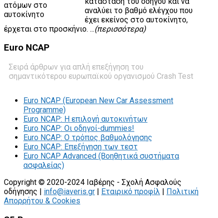
κατάσταση του οδηγού και να
αναλύει το βαθμό ελέγχου που
έχει εκείνος στο αυτοκίνητο,
έρχεται στο προσκήνιο. ...
(περισσότερα)
Euro
NCAP
Σειρά άρθρων για απλή επεξήγηση του
σημαντικότερου ευρωπαϊκού οργανισμού Crash Test
Euro NCAP (European New Car Assessment
Programme)
Euro NCAP: Η επιλογή αυτοκινήτων
Euro NCAP: Οι οδηγοί-dummies!
Euro NCAP: O τρόπος βαθμολόγησης
Euro NCAP: Επεξήγηση των τεστ
Euro NCAP Advanced (Βοηθητικά συστήματα
ασφαλείας)
Copyright © 2020-2024 Ιαβέρης - Σχολή Ασφαλούς
οδήγησης |
info@iaveris.gr
|
Εταιρικό προφίλ
|
Πολιτική
Απορρήτου & Cookies