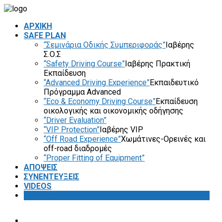
ΑΡΧΙΚΗ
SAFE PLAN
“Σεμινάρια Οδικής Συμπεριφοράς”
Ιαβέρης
Σ.Ο.Σ
“Safety Driving Course”
Ιαβέρης Πρακτική
Εκπαίδευση
“Advanced Driving Experience”
Εκπαιδευτικό
Πρόγραμμα Advanced
“Eco & Economy Driving Course”
Εκπαίδευση
οικολογικής και οικονομικής οδήγησης
“Driver Evaluation”
“VIP Protection”
Ιαβέρης VIP
“Off Road Experience”
Χωμάτινες-Ορεινές και
off-road διαδρομές
“Proper Fitting of Equipment”
ΑΠΟΨΕΙΣ
ΣΥΝΕΝΤΕΥΞΕΙΣ
VIDEOS
SAFETY FIRST