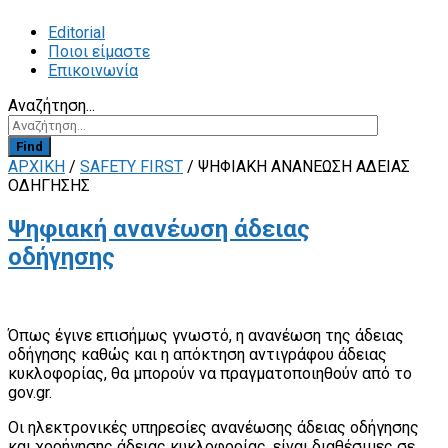
Editorial
Ποιοι είμαστε
Επικοινωνία
Αναζήτηση...
Find
ΑΡΧΙΚΗ
/
SAFETY FIRST
/
ΨΗΦΙΑΚΉ ΑΝΑΝΈΩΣΗ ΆΔΕΙΑΣ
ΟΔΉΓΗΣΗΣ
Ψηφιακή ανανέωση άδειας
οδήγησης
Όπως έγινε επισήμως γνωστό, η ανανέωση της άδειας
οδήγησης καθώς και η απόκτηση αντιγράφου άδειας
κυκλοφορίας, θα μπορούν να πραγματοποιηθούν από το
gov.gr.
Οι ηλεκτρονικές υπηρεσίες ανανέωσης άδειας οδήγησης
και χορήγησης άδειας κυκλοφορίας, είναι διαθέσιμες σε