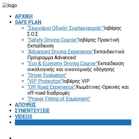
ΑΡΧΙΚΗ
SAFE PLAN
“Σεμινάρια Οδικής Συμπεριφοράς”
Ιαβέρης
Σ.Ο.Σ
“Safety Driving Course”
Ιαβέρης Πρακτική
Εκπαίδευση
“Advanced Driving Experience”
Εκπαιδευτικό
Πρόγραμμα Advanced
“Eco & Economy Driving Course”
Εκπαίδευση
οικολογικής και οικονομικής οδήγησης
“Driver Evaluation”
“VIP Protection”
Ιαβέρης VIP
“Off Road Experience”
Χωμάτινες-Ορεινές και
off-road διαδρομές
“Proper Fitting of Equipment”
ΑΠΟΨΕΙΣ
ΣΥΝΕΝΤΕΥΞΕΙΣ
VIDEOS
SAFETY FIRST