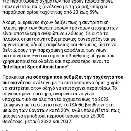
τις περιπτώσεις οχημάτων που έχουν παρατηρηθεί,
υπολογίζεται πως (ανάλογα με τη χώρα), υπάρχει
παραβίαση ορίου ταχύτητας από 23 έως 59%.
Ακόμη, οι έρευνες έχουν δείξει πως η συντριπτική
πλειοψηφία των θανατηφόρων τροχαίων ατυχημάτων
είναι αποτέλεσμα ανθρώπινου λάθους. Σε αυτό το
πλαίσιο, οι αυτοκινητοβιομηχανίες συνεργάζονται με
οργανισμούς οδικής ασφάλειας και θεσμούς, ώστε να
βελτιώσουν την παρεχόμενη ασφάλεια των νέων
αυτοκινήτων. Ένα σύστημα υποβοήθησης οδηγού που
χρησιμοποιείται ολοένα και περισσότερο, είναι το
"
Intelligent Speed Assistance
".
Πρόκειται για
σύστημα που ρυθμίζει την ταχύτητα του
αυτοκινήτου
, ανάλογα με το επιτρεπόμενο όριο, χωρίς
να επιτρέπει στον οδηγό να επιταχύνει περαιτέρω. Το
συγκεκριμένο σύστημα, αναμένεται να γίνει
υποχρεωτικό σε όλα τα νέα οχήματα έως το 2022.
Σύμφωνα με τα στατιστικά, το ISA θα βοηθήσει στη
μείωση των θανάτων κατά 20%, ενώ υπολογίζεται πως
μπορεί να εμποδίσει περισσότερους από 25.000
θανάτους, μεταξύ 2022 και 2037.