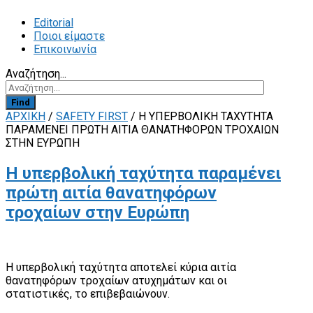
Editorial
Ποιοι είμαστε
Επικοινωνία
Αναζήτηση...
Find
ΑΡΧΙΚΗ
/
SAFETY FIRST
/
Η ΥΠΕΡΒΟΛΙΚΉ ΤΑΧΎΤΗΤΑ
ΠΑΡΑΜΈΝΕΙ ΠΡΏΤΗ ΑΙΤΊΑ ΘΑΝΑΤΗΦΌΡΩΝ ΤΡΟΧΑΊΩΝ
ΣΤΗΝ ΕΥΡΏΠΗ
Η υπερβολική ταχύτητα παραμένει
πρώτη αιτία θανατηφόρων
τροχαίων στην Ευρώπη
H υπερβολική ταχύτητα αποτελεί κύρια αιτία
θανατηφόρων τροχαίων ατυχημάτων και οι
στατιστικές, το επιβεβαιώνουν.