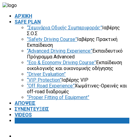
ΑΡΧΙΚΗ
SAFE PLAN
“Σεμινάρια Οδικής Συμπεριφοράς”
Ιαβέρης
Σ.Ο.Σ
“Safety Driving Course”
Ιαβέρης Πρακτική
Εκπαίδευση
“Advanced Driving Experience”
Εκπαιδευτικό
Πρόγραμμα Advanced
“Eco & Economy Driving Course”
Εκπαίδευση
οικολογικής και οικονομικής οδήγησης
“Driver Evaluation”
“VIP Protection”
Ιαβέρης VIP
“Off Road Experience”
Χωμάτινες-Ορεινές και
off-road διαδρομές
“Proper Fitting of Equipment”
ΑΠΟΨΕΙΣ
ΣΥΝΕΝΤΕΥΞΕΙΣ
VIDEOS
SAFETY FIRST