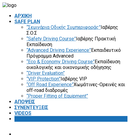
ΑΡΧΙΚΗ
SAFE PLAN
“Σεμινάρια Οδικής Συμπεριφοράς”
Ιαβέρης
Σ.Ο.Σ
“Safety Driving Course”
Ιαβέρης Πρακτική
Εκπαίδευση
“Advanced Driving Experience”
Εκπαιδευτικό
Πρόγραμμα Advanced
“Eco & Economy Driving Course”
Εκπαίδευση
οικολογικής και οικονομικής οδήγησης
“Driver Evaluation”
“VIP Protection”
Ιαβέρης VIP
“Off Road Experience”
Χωμάτινες-Ορεινές και
off-road διαδρομές
“Proper Fitting of Equipment”
ΑΠΟΨΕΙΣ
ΣΥΝΕΝΤΕΥΞΕΙΣ
VIDEOS
SAFETY FIRST