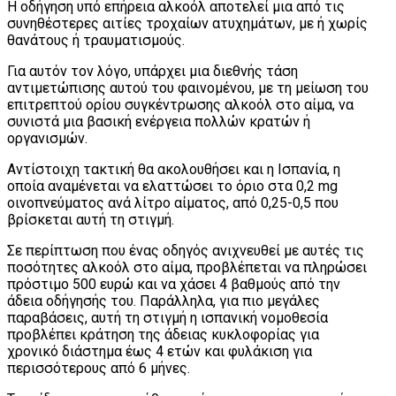
Η οδήγηση υπό επήρεια αλκοόλ αποτελεί μια από τις
συνηθέστερες αιτίες τροχαίων ατυχημάτων, με ή χωρίς
θανάτους ή τραυματισμούς.
Για αυτόν τον λόγο, υπάρχει μια διεθνής τάση
αντιμετώπισης αυτού του φαινομένου, με τη μείωση του
επιτρεπτού ορίου συγκέντρωσης αλκοόλ στο αίμα, να
συνιστά μια βασική ενέργεια πολλών κρατών ή
οργανισμών.
Αντίστοιχη τακτική θα ακολουθήσει και η Ισπανία, η
οποία αναμένεται να ελαττώσει το όριο στα 0,2 mg
οινοπνεύματος ανά λίτρο αίματος, από 0,25-0,5 που
βρίσκεται αυτή τη στιγμή.
Σε περίπτωση που ένας οδηγός ανιχνευθεί με αυτές τις
ποσότητες αλκοόλ στο αίμα, προβλέπεται να πληρώσει
πρόστιμο 500 ευρώ και να χάσει 4 βαθμούς από την
άδεια οδήγησής του. Παράλληλα, για πιο μεγάλες
παραβάσεις, αυτή τη στιγμή η ισπανική νομοθεσία
προβλέπει κράτηση της άδειας κυκλοφορίας για
χρονικό διάστημα έως 4 ετών και φυλάκιση για
περισσότερους από 6 μήνες.