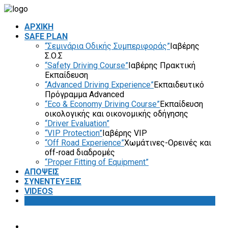
ΑΡΧΙΚΗ
SAFE PLAN
“Σεμινάρια Οδικής Συμπεριφοράς”
Ιαβέρης
Σ.Ο.Σ
“Safety Driving Course”
Ιαβέρης Πρακτική
Εκπαίδευση
“Advanced Driving Experience”
Εκπαιδευτικό
Πρόγραμμα Advanced
“Eco & Economy Driving Course”
Εκπαίδευση
οικολογικής και οικονομικής οδήγησης
“Driver Evaluation”
“VIP Protection”
Ιαβέρης VIP
“Off Road Experience”
Χωμάτινες-Ορεινές και
off-road διαδρομές
“Proper Fitting of Equipment”
ΑΠΟΨΕΙΣ
ΣΥΝΕΝΤΕΥΞΕΙΣ
VIDEOS
SAFETY FIRST