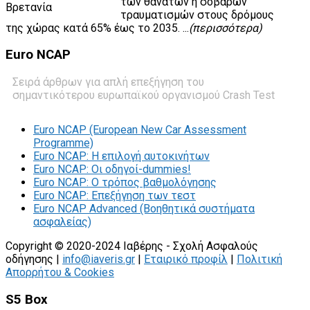
των θανάτων ή σοβαρών
τραυματισμών στους δρόμους
της χώρας κατά 65% έως το 2035. ...
(περισσότερα)
Euro
NCAP
Σειρά άρθρων για απλή επεξήγηση του
σημαντικότερου ευρωπαϊκού οργανισμού Crash Test
Euro NCAP (European New Car Assessment
Programme)
Euro NCAP: Η επιλογή αυτοκινήτων
Euro NCAP: Οι οδηγοί-dummies!
Euro NCAP: O τρόπος βαθμολόγησης
Euro NCAP: Επεξήγηση των τεστ
Euro NCAP Advanced (Βοηθητικά συστήματα
ασφαλείας)
Copyright © 2020-2024 Ιαβέρης - Σχολή Ασφαλούς
οδήγησης |
info@iaveris.gr
|
Εταιρικό προφίλ
|
Πολιτική
Απορρήτου & Cookies
S5 Box