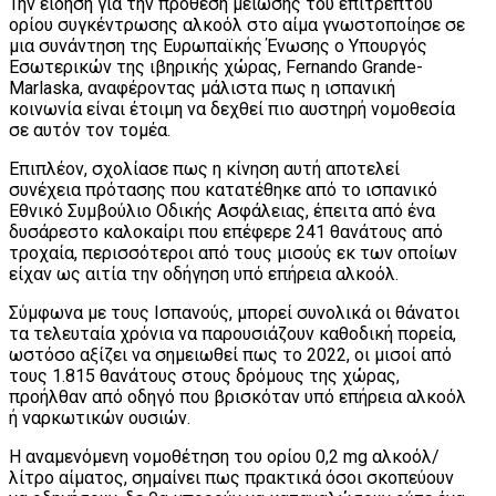
Την είδηση για την πρόθεση μείωσης του επιτρεπτού
ορίου συγκέντρωσης αλκοόλ στο αίμα γνωστοποίησε σε
μια συνάντηση της Ευρωπαϊκής Ένωσης ο Υπουργός
Εσωτερικών της ιβηρικής χώρας, Fernando Grande-
Marlaska, αναφέροντας μάλιστα πως η ισπανική
κοινωνία είναι έτοιμη να δεχθεί πιο αυστηρή νομοθεσία
σε αυτόν τον τομέα.
Επιπλέον, σχολίασε πως η κίνηση αυτή αποτελεί
συνέχεια πρότασης που κατατέθηκε από το ισπανικό
Εθνικό Συμβούλιο Οδικής Ασφάλειας, έπειτα από ένα
δυσάρεστο καλοκαίρι που επέφερε 241 θανάτους από
τροχαία, περισσότεροι από τους μισούς εκ των οποίων
είχαν ως αιτία την οδήγηση υπό επήρεια αλκοόλ.
Σύμφωνα με τους Ισπανούς, μπορεί συνολικά οι θάνατοι
τα τελευταία χρόνια να παρουσιάζουν καθοδική πορεία,
ωστόσο αξίζει να σημειωθεί πως το 2022, οι μισοί από
τους 1.815 θανάτους στους δρόμους της χώρας,
προήλθαν από οδηγό που βρισκόταν υπό επήρεια αλκοόλ
ή ναρκωτικών ουσιών.
Η αναμενόμενη νομοθέτηση του ορίου 0,2 mg αλκοόλ/
λίτρο αίματος, σημαίνει πως πρακτικά όσοι σκοπεύουν