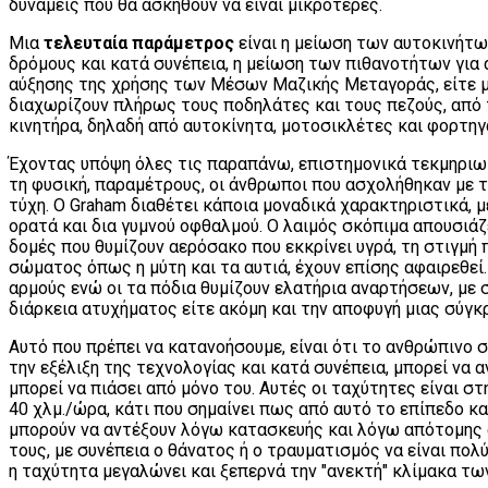
δυνάμεις που θα ασκηθούν να είναι μικρότερες.
Μια
τελευταία παράμετρος
είναι η μείωση των αυτοκινήτ
δρόμους και κατά συνέπεια, η μείωση των πιθανοτήτων για 
αύξησης της χρήσης των Μέσων Μαζικής Μεταγοράς, είτε 
διαχωρίζουν πλήρως τους ποδηλάτες και τους πεζούς, από 
κινητήρα, δηλαδή από αυτοκίνητα, μοτοσικλέτες και φορτηγ
Έχοντας υπόψη όλες τις παραπάνω, επιστημονικά τεκμηριω
τη φυσική, παραμέτρους, οι άνθρωποι που ασχολήθηκαν με τ
τύχη. Ο Graham διαθέτει κάποια μοναδικά χαρακτηριστικά, μ
ορατά και δια γυμνού οφθαλμού. Ο λαιμός σκόπιμα απουσιάζ
δομές που θυμίζουν αερόσακο που εκκρίνει υγρά, τη στιγμή
σώματος όπως η μύτη και τα αυτιά, έχουν επίσης αφαιρεθεί
αρμούς ενώ οι τα πόδια θυμίζουν ελατήρια αναρτήσεων, με 
διάρκεια ατυχήματος είτε ακόμη και την αποφυγή μιας σύγκ
Αυτό που πρέπει να κατανοήσουμε, είναι ότι το ανθρώπινο 
την εξέλιξη της τεχνολογίας και κατά συνέπεια, μπορεί να 
μπορεί να πιάσει από μόνο του. Αυτές οι ταχύτητες είναι 
40 χλμ./ώρα, κάτι που σημαίνει πως από αυτό το επίπεδο κ
μπορούν να αντέξουν λόγω κατασκευής και λόγω απότομης α
τους, με συνέπεια ο θάνατος ή ο τραυματισμός να είναι πολύ
η ταχύτητα μεγαλώνει και ξεπερνά την "ανεκτή" κλίμακα τ