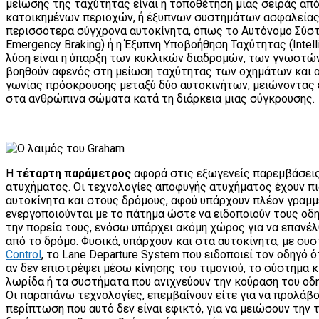
μείωσης της ταχύτητας είναι η τοποθέτηση μιας σειράς απ
κατοικημένων περιοχών, ή έξυπνων συστημάτων ασφαλείας 
περισσότερα σύγχρονα αυτοκίνητα, όπως το Αυτόνομο Σύσ
Emergency Braking) ή η Έξυπνη Υποβοήθηση Ταχύτητας (Intell
λύση είναι η ύπαρξη των κυκλικών διαδρομών, των γνωστών 
βοηθούν αφενός στη μείωση ταχύτητας των οχημάτων και 
γωνίας πρόσκρουσης μεταξύ δύο αυτοκινήτων, μειώνοντας έ
στα ανθρώπινα σώματα κατά τη διάρκεια μιας σύγκρουσης.
Η
τέταρτη παράμετρος
αφορά στις εξωγενείς παρεμβάσεις
ατυχήματος. Οι τεχνολογίες αποφυγής ατυχήματος έχουν πι
αυτοκίνητα και στους δρόμους, αφού υπάρχουν πλέον γραμμ
ενεργοποιούνται με το πάτημα ώστε να ειδοποιούν τους οδη
την πορεία τους, ενόσω υπάρχει ακόμη χώρος για να επανέλ
από το δρόμο. Φυσικά, υπάρχουν και στα αυτοκίνητα, με σ
Control
, το Lane Departure System που ειδοποιεί τον οδηγό ό
αν δεν επιστρέψει μέσω κίνησης του τιμονιού, το σύστημα κ
λωρίδα ή τα συστήματα που ανιχνεύουν την κούραση του οδη
Οι παραπάνω τεχνολογίες, επεμβαίνουν είτε για να προλάβο
περίπτωση που αυτό δεν είναι εφικτό, για να μειώσουν την