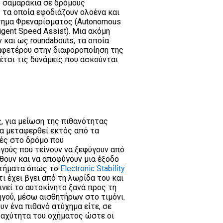
ό σαμαράκια σε δρόμους
τα οποία εφοδιάζουν ολοένα και
τημα Φρεναρίσματος (Autonomous
igent Speed Assist). Μια ακόμη
και ως roundabouts, τα οποία
αφετέρου στην διαφοροποίηση της
τσι τις δυνάμεις που ασκούνται
, για μείωση της πιθανότητας
α μεταφερθεί εκτός από τα
ές στο δρόμο που
γούς που τείνουν να ξεφύγουν από
θουν και να αποφύγουν μια έξοδο
υστήματα όπως το
Electronic Stability
τι έχει βγει από τη λωρίδα του και
ινεί το αυτοκίνητο ξανά προς τη
γού, μέσω αισθητήρων στο τιμόνι.
υν ένα πιθανό ατύχημα είτε, σε
 ταχύτητα του οχήματος ώστε οι