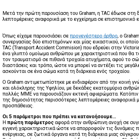
Μετά την πρώτη παρουσίαση του Graham, η TAC έδωσε στη 
λεπτομέρειες αναφορικά με το εγχείρημα σε επιστημονικό ε
Όπως είχαμε παρουσιάσει σε
προγενέστερο άρθρο
, ο Graha
συνεργασίας δύο επιστημόνων και μίας εικαστικού, οι οποίο
TAC (Transport Accident Commision) που εδρεύει στην Victor
ένα γλυπτό ομοίωμα ανθρώπου με χαρακτηριστικά που θα το
τον τραυματισμό σε πιθανά τροχαία ατυχήματα, αφού το σώ
διαστάσεις και τρόπο, ώστε να μπορεί να αντέξει τις μεγάλ
ασκούνται σε ένα σώμα κατά τη διάρκεια ενός τροχαίου.
O Graham αντιμετωπίστηκε με ενδιαφέρον από την κοινή γν
και ολόκληρης της Υφηλίου, με δεκάδες εκατομμύρια ανθρώπ
πολλές ΜΜΕ να παρουσιάζουν εκτενή αφιερώματα. Κατόπιν
της δημοσιότητας περισσότερες λεπτομέρειες αναφορικά μ
προσπάθειας.
Οι 5 παράμετροι που πρέπει να κατανοήσουμε...
Η
πρώτη παράμετρος
αφορά στην ανθρώπινη ανοχή σε συγκ
εγγενή χαρακτηριστικά ώστε να απορροφούν τις δυνάμεις 
ενέργειας, σε ζωτικά όργανα κατά τη διάρκεια μιας σύγκρο