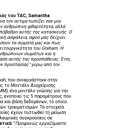
ιας του TAC, Samantha
να τον αντιμετωπίζει σαν μια
ν ανθρώπινη φθαρτότητα, αλλά
πόβαθρο αυτής της κατασκευής. Ο
κή ασφάλεια, αφού μας δείχνει
ήσουν τα σώματά μας και πως
λειτουργικότητα του Graham. Η
ανθρώπινων σωμάτων και η
άση αυτής της προσπάθειας. Έτσι,
ων προστασίας" γύρω από τον
sh, που συνεργάστηκε στην
ας το Μοντέλο Διαχείρισης
MM), ένα μοντέλο γνώσης για την
, ενοποιεί τις 5 παραμέτρους που
α και βάση δεδομένων, το οποίο
ών τραυματισμών. Τα στοιχεία
ποίες έχουν πιστωθεί τη μείωση
λευρικές συγκρούσεις σε
ετικά:
"
Προφανώς εργαζόμαστε