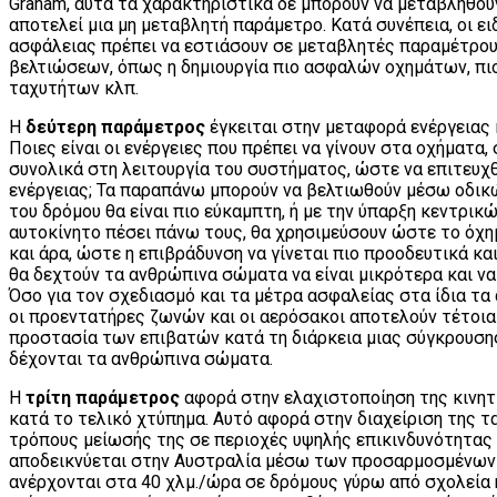
Graham, αυτά τα χαρακτηριστικά δε μπορούν να μεταβληθού
αποτελεί μια μη μεταβλητή παράμετρο. Κατά συνέπεια, οι ει
ασφάλειας πρέπει να εστιάσουν σε μεταβλητές παραμέτρους
βελτιώσεων, όπως η δημιουργία πιο ασφαλών οχημάτων, π
ταχυτήτων κλπ.
Η
δεύτερη παράμετρος
έγκειται στην μεταφορά ενέργειας 
Ποιες είναι οι ενέργειες που πρέπει να γίνουν στα οχήματα
συνολικά στη λειτουργία του συστήματος, ώστε να επιτευχ
ενέργειας; Τα παραπάνω μπορούν να βελτιωθούν μέσω οδικ
του δρόμου θα είναι πιο εύκαμπτη, ή με την ύπαρξη κεντρικ
αυτοκίνητο πέσει πάνω τους, θα χρησιμεύσουν ώστε το όχημ
και άρα, ώστε η επιβράδυνση να γίνεται πιο προοδευτικά και
θα δεχτούν τα ανθρώπινα σώματα να είναι μικρότερα και ν
Όσο για τον σχεδιασμό και τα μέτρα ασφαλείας στα ίδια τα 
οι προεντατήρες ζωνών και οι αερόσακοι αποτελούν τέτοια
προστασία των επιβατών κατά τη διάρκεια μιας σύγκρουσης
δέχονται τα ανθρώπινα σώματα.
Η
τρίτη παράμετρος
αφορά στην ελαχιστοποίηση της κινητ
κατά το τελικό χτύπημα. Αυτό αφορά στην διαχείριση της τα
τρόπους μείωσής της σε περιοχές υψηλής επικινδυνότητας 
αποδεικνύεται στην Αυστραλία μέσω των προσαρμοσμένων 
ανέρχονται στα 40 χλμ./ώρα σε δρόμους γύρω από σχολεία 