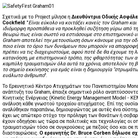
Σχετικά με το Project μίλησε η
Διευθύντρια Οδικής Ασφάλε
Cockfield
: "
Είναι εύκολο να κοιτάξει κανείς τον Graham και 
ιδιόμορφη προσπάθεια να προκληθεί συζήτηση γύρω από τη
θεωρώ πως είναι σωστό να εστιάσουμε στο επιστημονικό υ
Graham αποτελεί την μετουσίωση όσων κάνουμε για την οδι
ποιο είναι το όριο των δυνάμεων που μπορούν να απορροφ
πρέπει να τις διαχειριστούμε, αφού ποτέ δε θα έχουμε τη 
κατανόηση, με επιστημονικό τρόπο, της φθαρτότητας των 
καμπύλη τραυματισμών όλα αυτά τα χρόνια, αποτελούν τη β
το σημείο εκκίνησης για εμάς είναι η δημιουργία "στρωμάτ
ευάλωτο άνθρωπο
".
Το Ερευνητικό Κέντρο Ατυχημάτων του Πανεπιστημίου Mona
ανάπτυξη του Graham, έπαιξε σημαντικό ρόλο αναπτύσσοντ
Κινητικής Ενέργειας (Kinetic Energy Management Model - KE
ανάλυση κάθε γνωστού τροχαίου ατυχήματος. Επί της ουσίας
αναλύθηκαν παραπάνω, δημιουργώντας με αυτές ένα σύστημ
έχει ως απώτερο στόχο την πρόληψη των θανάτων ή σοβαρ
έχουν οδηγήσει ως τώρα σε πολιτικές και τεχνολογίες οι ο
τραυματισμών τόσο σε συγκρούσεις με πεζούς όσο και σε π
διασταυρώσεις.
Ο ερευνητής Dr. Bruce Corben δήλωσε σχ