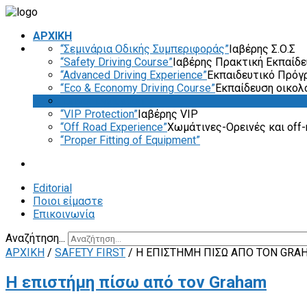
ΑΡΧΙΚΗ
“Σεμινάρια Οδικής Συμπεριφοράς”
Ιαβέρης Σ.Ο.Σ
“Safety Driving Course”
Ιαβέρης Πρακτική Εκπαίδ
“Advanced Driving Experience”
Εκπαιδευτικό Πρόγ
“Eco & Economy Driving Course”
Εκπαίδευση οικολ
“Driver Evaluation”
“VIP Protection”
Ιαβέρης VIP
“Off Road Experience”
Χωμάτινες-Ορεινές και off-
“Proper Fitting of Equipment”
Editorial
Ποιοι είμαστε
Επικοινωνία
Αναζήτηση...
ΑΡΧΙΚΗ
/
SAFETY FIRST
/
Η ΕΠΙΣΤΉΜΗ ΠΊΣΩ ΑΠΌ ΤΟΝ GRA
Η επιστήμη πίσω από τον Graham