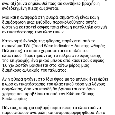
ενώ αξίζει να σημειωθεί πως σε συνθήκες βροχής, η
ενδεδειγμένη πίεση αυξάνεται.
Μια και η αναφορά στη φθορά, σημαντική είναι και η
διαμόρφωση μιας μεθόδου παρακολούθησης αυτής,
ώστε να καταστεί σαφές ποια είναι η κατάλληλη στιγμή
αντικατάστασης των ελαστικών.
Κατανοητή ένδειξη της φθοράς, παρέχεται από το
ακρωνύμιο TWI (Tread Wear Indicator – Δείκτης Φθοράς
Πέλματος) το οποίο χαράσσεται στο πλάι του
ελαστικού. Παρατηρώντας το πέλμα στο ύψος αυτής
της επιγραφής, ένα μικρό μπλοκ από καουτσούκ ύψους
1,6 χιλιοστών βρίσκεται στο κάτω μέρος μιας
διαμήκους αυλακιάς του πέλματος.
Αν η φθορά φτάνει στο ίδιο ύψος με το μπλοκ, έχει έρθει
η ώρα αντικατάστασης του ελαστικού τόσο για λόγους
ασφαλείας, όσο και επειδή θα βρίσκεται στο όριο
χρήσης που προβλέπεται από τον Κώδικα Οδικής
Κυκλοφορίας.
Πάντως, υπάρχει σοβαρή περίπτωση τα ελαστικά να
παρουσιάσουν ανώμαλη και ανομοιόμορφη φθορά. Αυτό