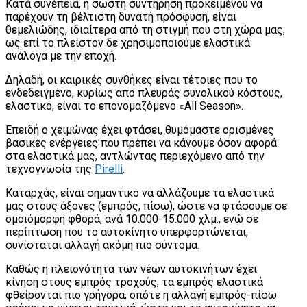
Κατά συνέπεια, η σωστή συντήρηση προκειμένου να
παρέχουν τη βέλτιστη δυνατή πρόσφυση, είναι
θεμελιώδης, ιδιαίτερα από τη στιγμή που στη χώρα μας,
ως επί το πλείστον δε χρησιμοποιούμε ελαστικά
ανάλογα με την εποχή.
Δηλαδή, οι καιρικές συνθήκες είναι τέτοιες που το
ενδεδειγμένο, κυρίως από πλευράς συνολικού κόστους,
ελαστικό, είναι το επονομαζόμενο «All Season».
Επειδή ο χειμώνας έχει φτάσει, θυμόμαστε ορισμένες
βασικές ενέργειες που πρέπει να κάνουμε όσον αφορά
στα ελαστικά μας, αντλώντας περιεχόμενο από την
τεχνογνωσία της
Pirelli
.
Καταρχάς, είναι σημαντικό να αλλάζουμε τα ελαστικά
μας στους άξονες (εμπρός, πίσω), ώστε να φτάσουμε σε
ομοιόμορφη φθορά, ανά 10.000-15.000 χλμ., ενώ σε
περίπτωση που το αυτοκίνητο υπερφορτώνεται,
συνίσταται αλλαγή ακόμη πιο σύντομα.
Καθώς η πλειονότητα των νέων αυτοκινήτων έχει
κίνηση στους εμπρός τροχούς, τα εμπρός ελαστικά
φθείρονται πιο γρήγορα, οπότε η αλλαγή εμπρός-πίσω