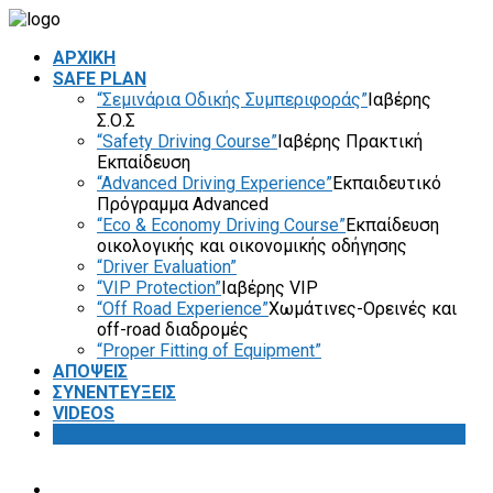
ΑΡΧΙΚΗ
SAFE PLAN
“Σεμινάρια Οδικής Συμπεριφοράς”
Ιαβέρης
Σ.Ο.Σ
“Safety Driving Course”
Ιαβέρης Πρακτική
Εκπαίδευση
“Advanced Driving Experience”
Εκπαιδευτικό
Πρόγραμμα Advanced
“Eco & Economy Driving Course”
Εκπαίδευση
οικολογικής και οικονομικής οδήγησης
“Driver Evaluation”
“VIP Protection”
Ιαβέρης VIP
“Off Road Experience”
Χωμάτινες-Ορεινές και
off-road διαδρομές
“Proper Fitting of Equipment”
ΑΠΟΨΕΙΣ
ΣΥΝΕΝΤΕΥΞΕΙΣ
VIDEOS
SAFETY FIRST