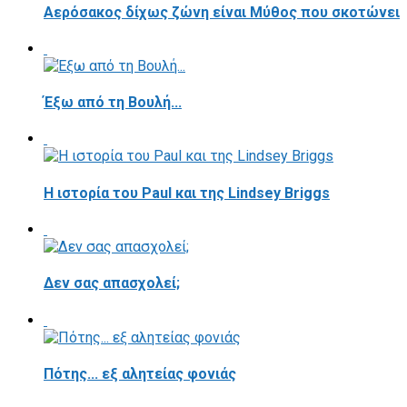
Αερόσακος δίχως ζώνη είναι Μύθος που σκοτώνει
Έξω από τη Βουλή...
Η ιστορία του Paul και της Lindsey Briggs
Δεν σας απασχολεί;
Πότης... εξ αλητείας φονιάς