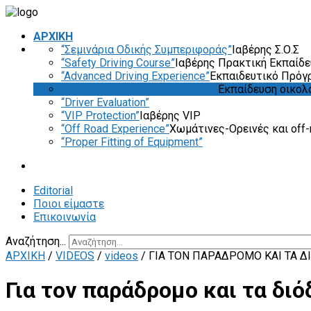
ΑΡΧΙΚΗ
“Σεμινάρια Οδικής Συμπεριφοράς”
Ιαβέρης Σ.Ο.Σ
“Safety Driving Course”
Ιαβέρης Πρακτική Εκπαίδ
“Advanced Driving Experience”
Εκπαιδευτικό Πρόγ
“Eco & Economy Driving Course”
Εκπαίδευση οικολ
“Driver Evaluation”
“VIP Protection”
Ιαβέρης VIP
“Off Road Experience”
Χωμάτινες-Ορεινές και off-
“Proper Fitting of Equipment”
Editorial
Ποιοι είμαστε
Επικοινωνία
Αναζήτηση...
ΑΡΧΙΚΗ
/
VIDEOS
/
videos
/
ΓΙΑ ΤΟΝ ΠΑΡΆΔΡΟΜΟ ΚΑΙ ΤΑ Δ
Για τον παράδρομο και τα δι