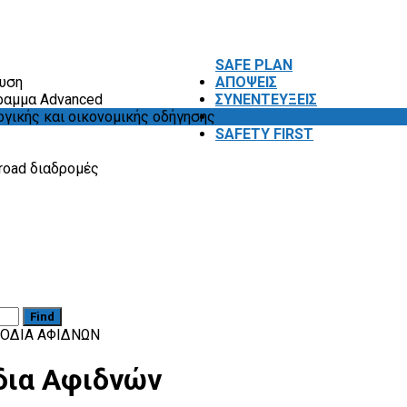
SAFE PLAN
ευση
ΑΠΟΨΕΙΣ
ραμμα Advanced
ΣΥΝΕΝΤΕΥΞΕΙΣ
ογικής και οικονομικής οδήγησης
VIDEOS
SAFETY FIRST
road διαδρομές
Find
ΙΌΔΙΑ ΑΦΙΔΝΏΝ
όδια Αφιδνών