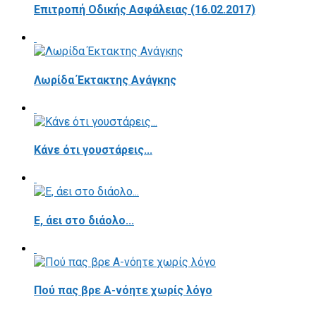
Επιτροπή Οδικής Ασφάλειας (16.02.2017)
Λωρίδα Έκτακτης Ανάγκης
Κάνε ότι γουστάρεις...
E, άει στο διάολο...
Πού πας βρε Α-νόητε χωρίς λόγο