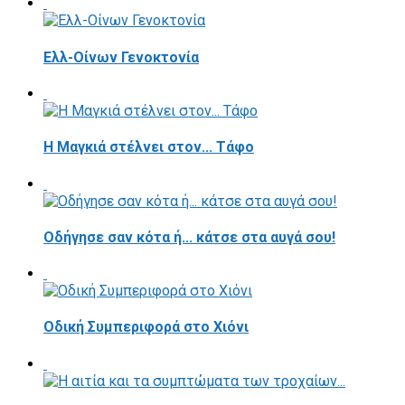
Ελλ-Οίνων Γενοκτονία
H Μαγκιά στέλνει στον... Τάφο
Οδήγησε σαν κότα ή... κάτσε στα αυγά σου!
Οδική Συμπεριφορά στο Χιόνι