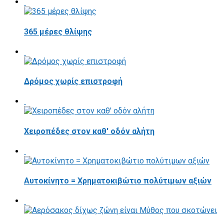
365 μέρες θλίψης
Δρόμος χωρίς επιστροφή
Χειροπέδες στον καθ' οδόν αλήτη
Αυτοκίνητο = Χρηματοκιβώτιο πολύτιμων αξιών