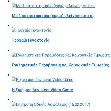
Με 1 κατοσταρικάκι (ευρώ) κλείνεις σπίτια
Τροχαία Γενοκτονία
Εγκληματικές Παραβάσεις και Κοινωνικές Τιμωρίες
Η ζωή μας δεν είναι Video Game