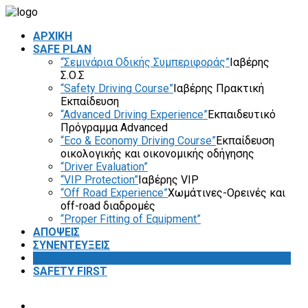
ΑΡΧΙΚΗ
SAFE PLAN
“Σεμινάρια Οδικής Συμπεριφοράς”
Ιαβέρης
Σ.Ο.Σ
“Safety Driving Course”
Ιαβέρης Πρακτική
Εκπαίδευση
“Advanced Driving Experience”
Εκπαιδευτικό
Πρόγραμμα Advanced
“Eco & Economy Driving Course”
Εκπαίδευση
οικολογικής και οικονομικής οδήγησης
“Driver Evaluation”
“VIP Protection”
Ιαβέρης VIP
“Off Road Experience”
Χωμάτινες-Ορεινές και
off-road διαδρομές
“Proper Fitting of Equipment”
ΑΠΟΨΕΙΣ
ΣΥΝΕΝΤΕΥΞΕΙΣ
VIDEOS
SAFETY FIRST