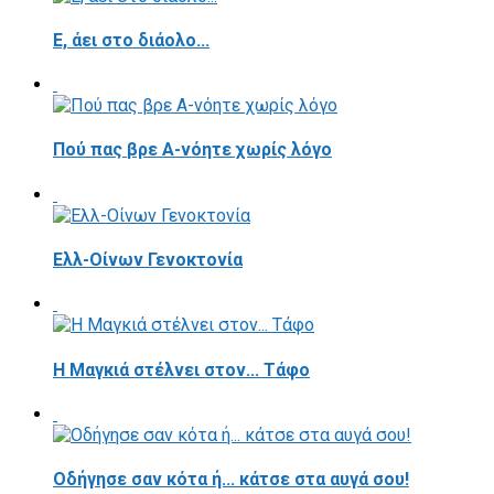
E, άει στο διάολο...
Πού πας βρε Α-νόητε χωρίς λόγο
Ελλ-Οίνων Γενοκτονία
H Μαγκιά στέλνει στον... Τάφο
Οδήγησε σαν κότα ή... κάτσε στα αυγά σου!