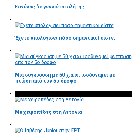
Κανένας δε γεννιέται αλήτης...
Έχετε υπολογίσει πόσο σημαντικοί είστε;
Μια σύγκρουση με 50 χ.α.ω. ισοδυναμεί με
πτώση από τον 5ο όροφο
Με χειροπέδες στη Λετονία