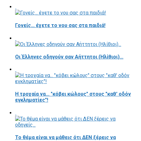
Γονείς... έχετε το νου σας στα παιδιά!
Οι Έλληνες οδηγούν σαν Αήττητοι (Ηλίθιοι)...
Η τροχαία να... "κόβει κώλους" στους "καθ' οδόν
εγκληματίες"!
Το θέμα είναι να μάθεις ότι ΔΕΝ ξέρεις να