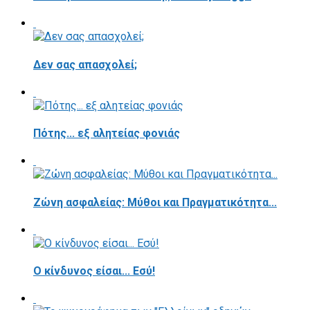
Δεν σας απασχολεί;
Πότης... εξ αλητείας φονιάς
Ζώνη ασφαλείας: Μύθοι και Πραγματικότητα...
Ο κίνδυνος είσαι... Εσύ!