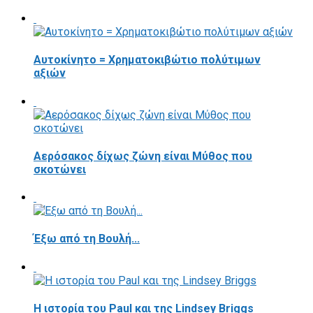
Αυτοκίνητο = Χρηματοκιβώτιο πολύτιμων
αξιών
Αερόσακος δίχως ζώνη είναι Μύθος που
σκοτώνει
Έξω από τη Βουλή...
Η ιστορία του Paul και της Lindsey Briggs