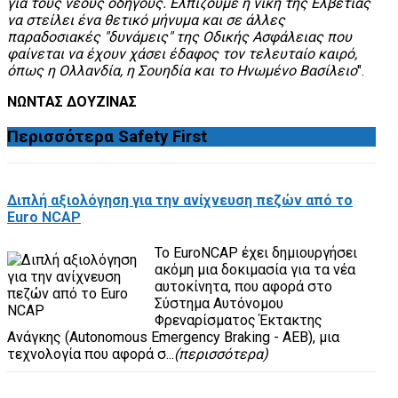
για τους νέους οδηγούς. Ελπίζουμε η νίκη της Ελβετίας
να στείλει ένα θετικό μήνυμα και σε άλλες
παραδοσιακές "δυνάμεις" της Οδικής Ασφάλειας που
φαίνεται να έχουν χάσει έδαφος τον τελευταίο καιρό,
όπως η Ολλανδία, η Σουηδία και το Ηνωμένο Βασίλειο
".
ΝΩΝΤΑΣ ΔΟΥΖΙΝΑΣ
Περισσότερα
Safety First
Διπλή αξιολόγηση για την ανίχνευση πεζών από το
Euro NCAP
Το EuroNCAP έχει δημιουργήσει
ακόμη μια δοκιμασία για τα νέα
αυτοκίνητα, που αφορά στο
Σύστημα Αυτόνομου
Φρεναρίσματος Έκτακτης
Ανάγκης (Autonomous Emergency Braking - AEB), μια
τεχνολογία που αφορά σ...
(περισσότερα)