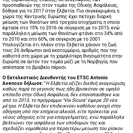
προσπαθειών της στον τομέα της Οδικής Ασφάλειας,
δόθηκε για το 2017 στην Ελβετία. Πιο συγκεκριμένα, η
χώρα της Κεντρικής Ευρώπης έχει πετύχει διαρκή
μείωση των θανάτων από τροχαία ατυχήματα, η οποία
έφτασε στο 15% το 2016 σε σύγκριση με το 2015, ενώ
παράλληλα η μείωση των θανάτων φτάνει στο 34% από
το 2010 και στο 60%, σε σύγκριση με το 2001.
Υπολογίζεται ότι πλέον στην Ελβετία χάνουν τη ζωή
τους 26 άνθρωποι ανά εκατομμύριο, αριθμός που την
καθιστά στη χώρα με τη χαμηλότερη θνησιμότητα στην
Ευρώπη σε αυτόν τον τομέα μαζί με τη Νορβηγία, που
απέσπασε το βραβείο πέρυσι.
Ο Εκτελεστικός Διευθυντής του ETSC Antonio
Avenoso δήλωσε:
"
Η Ελβετία αξίζει διεθνή αναγνώριση,
καθώς παρά το γεγονός πως ήδη βρισκόταν σε υψηλό
επίπεδο στην Οδική Ασφάλεια, δεν επαναπαύθηκε και
από το 2013, το πρόγραμμα "Via Sicura" έφερε 20 νέα
μέτρα. Η Ελβετία δεν επιδεικνύει καθόλου ανοχή στην
οδήγηση υπό την επήρεια αλκοόλ, είτε πρόκειται για
νέους οδηγούς είτε για επαγγελματίες, ενώ παράλληλα
βελτιώνει την ασφάλεια των υποδομών της και
σχεδιάζει νομοθεσία για περαιτέρω μείωση του ρίσκου