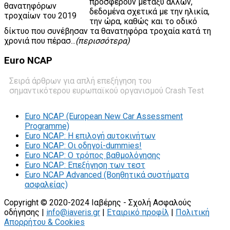
προσφέρουν μεταξύ άλλων,
δεδομένα σχετικά με την ηλικία,
την ώρα, καθώς και το οδικό
δίκτυο που συνέβησαν τα θανατηφόρα τροχαία κατά τη
χρονιά που πέρασ...
(περισσότερα)
Euro
NCAP
Σειρά άρθρων για απλή επεξήγηση του
σημαντικότερου ευρωπαϊκού οργανισμού Crash Test
Euro NCAP (European New Car Assessment
Programme)
Euro NCAP: Η επιλογή αυτοκινήτων
Euro NCAP: Οι οδηγοί-dummies!
Euro NCAP: O τρόπος βαθμολόγησης
Euro NCAP: Επεξήγηση των τεστ
Euro NCAP Advanced (Βοηθητικά συστήματα
ασφαλείας)
Copyright © 2020-2024 Ιαβέρης - Σχολή Ασφαλούς
οδήγησης |
info@iaveris.gr
|
Εταιρικό προφίλ
|
Πολιτική
Απορρήτου & Cookies