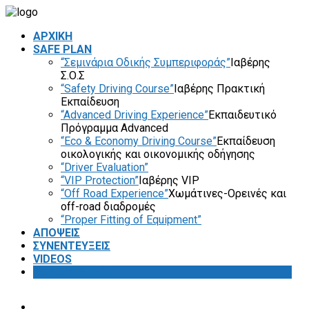
ΑΡΧΙΚΗ
SAFE PLAN
“Σεμινάρια Οδικής Συμπεριφοράς”
Ιαβέρης
Σ.Ο.Σ
“Safety Driving Course”
Ιαβέρης Πρακτική
Εκπαίδευση
“Advanced Driving Experience”
Εκπαιδευτικό
Πρόγραμμα Advanced
“Eco & Economy Driving Course”
Εκπαίδευση
οικολογικής και οικονομικής οδήγησης
“Driver Evaluation”
“VIP Protection”
Ιαβέρης VIP
“Off Road Experience”
Χωμάτινες-Ορεινές και
off-road διαδρομές
“Proper Fitting of Equipment”
ΑΠΟΨΕΙΣ
ΣΥΝΕΝΤΕΥΞΕΙΣ
VIDEOS
SAFETY FIRST