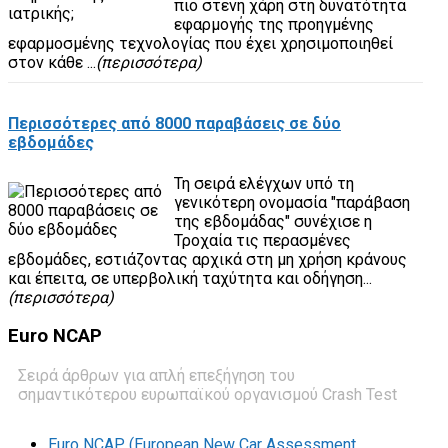
πιο στενή χάρη στη δυνατότητα
εφαρμογής της προηγμένης
εφαρμοσμένης τεχνολογίας που έχει χρησιμοποιηθεί
στον κάθε ...
(περισσότερα)
Περισσότερες από 8000 παραβάσεις σε δύο
εβδομάδες
Τη σειρά ελέγχων υπό τη
γενικότερη ονομασία "παράβαση
της εβδομάδας" συνέχισε η
Τροχαία τις περασμένες
εβδομάδες, εστιάζοντας αρχικά στη μη χρήση κράνους
και έπειτα, σε υπερβολική ταχύτητα και οδήγηση...
(περισσότερα)
Euro
NCAP
Σειρά άρθρων για απλή επεξήγηση του
σημαντικότερου ευρωπαϊκού οργανισμού Crash Test
Euro NCAP (European New Car Assessment