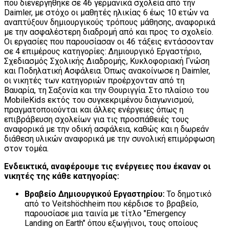
που διενεργήθηκε σε 46 γερμανικά σχολεία από την
Daimler, με στόχο οι μαθητές ηλικίας 6 έως 10 ετών να
αναπτύξουν δημιουργικούς τρόπους μάθησης, αναφορικά
με την ασφαλέστερη διαδρομή από και προς το σχολείο.
Οι εργασίες που παρουσίασαν οι 46 τάξεις εντάσσονταν
σε 4 επιμέρους κατηγορίες: Δημιουργικό Εργαστήριο,
Σχεδιασμός Σχολικής Διαδρομής, Κυκλοφοριακή Γνώση
και Ποδηλατική Ασφάλεια. Όπως ανακοίνωσε η Daimler,
οι νικητές των κατηγοριών προέρχονταν από τη
Βαυαρία, τη Σαξονία και την Θουριγγία. Στο πλαίσιο του
MobileKids εκτός του συγκεκριμένου διαγωνισμού,
πραγματοποιούνται και άλλες ενέργειες όπως η
επιβράβευση σχολείων για τις προσπάθειές τους
αναφορικά με την οδική ασφάλεια, καθώς και η δωρεάν
διάθεση υλικών αναφορικά με την συνολική επιμόρφωση
στον τομέα.
Ενδεικτικά, αναφέρουμε τις ενέργειες που έκαναν οι
νικητές της κάθε κατηγορίας:
Βραβείο Δημιουργικού Εργαστηρίου:
Το δημοτικό
από το Veitshöchheim που κέρδισε το βραβείο,
παρουσίασε μια ταινία με τίτλο "Emergency
Landing on Earth" όπου εξωγήινοι, τους οποίους