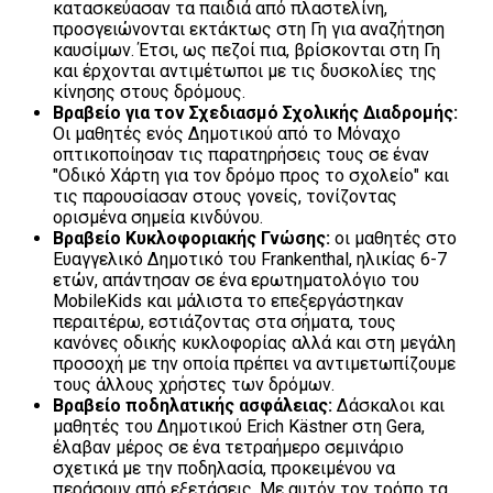
κατασκεύασαν τα παιδιά από πλαστελίνη,
προσγειώνονται εκτάκτως στη Γη για αναζήτηση
καυσίμων. Έτσι, ως πεζοί πια, βρίσκονται στη Γη
και έρχονται αντιμέτωποι με τις δυσκολίες της
κίνησης στους δρόμους.
Βραβείο για τον Σχεδιασμό Σχολικής Διαδρομής:
Οι μαθητές ενός Δημοτικού από το Μόναχο
οπτικοποίησαν τις παρατηρήσεις τους σε έναν
"Οδικό Χάρτη για τον δρόμο προς το σχολείο" και
τις παρουσίασαν στους γονείς, τονίζοντας
ορισμένα σημεία κινδύνου.
Βραβείο Κυκλοφοριακής Γνώσης:
οι μαθητές στο
Ευαγγελικό Δημοτικό του Frankenthal, ηλικίας 6-7
ετών, απάντησαν σε ένα ερωτηματολόγιο του
MobileKids και μάλιστα το επεξεργάστηκαν
περαιτέρω, εστιάζοντας στα σήματα, τους
κανόνες οδικής κυκλοφορίας αλλά και στη μεγάλη
προσοχή με την οποία πρέπει να αντιμετωπίζουμε
τους άλλους χρήστες των δρόμων.
Βραβείο ποδηλατικής ασφάλειας:
Δάσκαλοι και
μαθητές του Δημοτικού Erich Kästner στη Gera,
έλαβαν μέρος σε ένα τετραήμερο σεμινάριο
σχετικά με την ποδηλασία, προκειμένου να
περάσουν από εξετάσεις. Με αυτόν τον τρόπο τα