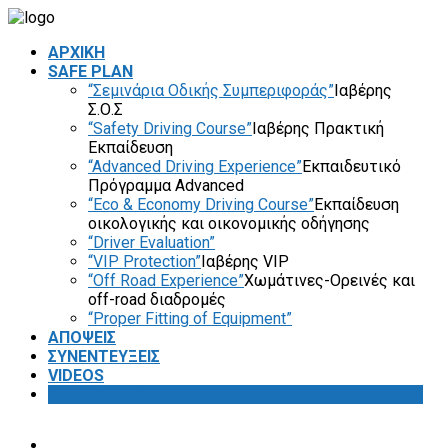
ΑΡΧΙΚΗ
SAFE PLAN
“Σεμινάρια Οδικής Συμπεριφοράς”
Ιαβέρης
Σ.Ο.Σ
“Safety Driving Course”
Ιαβέρης Πρακτική
Εκπαίδευση
“Advanced Driving Experience”
Εκπαιδευτικό
Πρόγραμμα Advanced
“Eco & Economy Driving Course”
Εκπαίδευση
οικολογικής και οικονομικής οδήγησης
“Driver Evaluation”
“VIP Protection”
Ιαβέρης VIP
“Off Road Experience”
Χωμάτινες-Ορεινές και
off-road διαδρομές
“Proper Fitting of Equipment”
ΑΠΟΨΕΙΣ
ΣΥΝΕΝΤΕΥΞΕΙΣ
VIDEOS
SAFETY FIRST