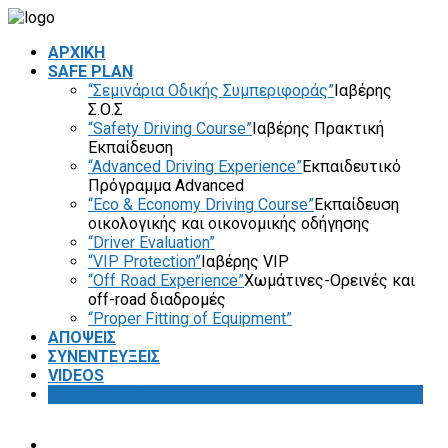
ΑΡΧΙΚΗ
SAFE PLAN
“Σεμινάρια Οδικής Συμπεριφοράς”
Ιαβέρης
Σ.Ο.Σ
“Safety Driving Course”
Ιαβέρης Πρακτική
Εκπαίδευση
“Advanced Driving Experience”
Εκπαιδευτικό
Πρόγραμμα Advanced
“Eco & Economy Driving Course”
Εκπαίδευση
οικολογικής και οικονομικής οδήγησης
“Driver Evaluation”
“VIP Protection”
Ιαβέρης VIP
“Off Road Experience”
Χωμάτινες-Ορεινές και
off-road διαδρομές
“Proper Fitting of Equipment”
ΑΠΟΨΕΙΣ
ΣΥΝΕΝΤΕΥΞΕΙΣ
VIDEOS
SAFETY FIRST