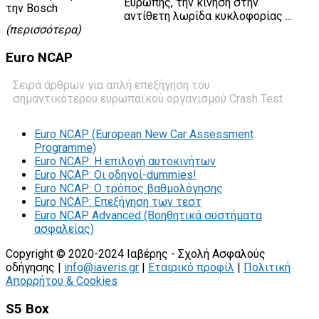
Ευρώπης, την κίνηση στην
αντίθετη λωρίδα κυκλοφορίας ...
(περισσότερα)
Euro
NCAP
Σειρά άρθρων για απλή επεξήγηση του
σημαντικότερου ευρωπαϊκού οργανισμού Crash Test
Euro NCAP (European New Car Assessment
Programme)
Euro NCAP: Η επιλογή αυτοκινήτων
Euro NCAP: Οι οδηγοί-dummies!
Euro NCAP: O τρόπος βαθμολόγησης
Euro NCAP: Επεξήγηση των τεστ
Euro NCAP Advanced (Βοηθητικά συστήματα
ασφαλείας)
Copyright © 2020-2024 Ιαβέρης - Σχολή Ασφαλούς
οδήγησης |
info@iaveris.gr
|
Εταιρικό προφίλ
|
Πολιτική
Απορρήτου & Cookies
S5 Box