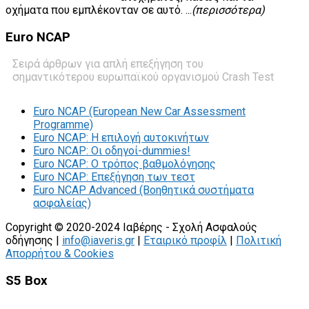
οχήματα που εμπλέκονταν σε αυτό. ...
(περισσότερα)
Euro
NCAP
Σειρά άρθρων για απλή επεξήγηση του
σημαντικότερου ευρωπαϊκού οργανισμού Crash Test
Euro NCAP (European New Car Assessment
Programme)
Euro NCAP: Η επιλογή αυτοκινήτων
Euro NCAP: Οι οδηγοί-dummies!
Euro NCAP: O τρόπος βαθμολόγησης
Euro NCAP: Επεξήγηση των τεστ
Euro NCAP Advanced (Βοηθητικά συστήματα
ασφαλείας)
Copyright © 2020-2024 Ιαβέρης - Σχολή Ασφαλούς
οδήγησης |
info@iaveris.gr
|
Εταιρικό προφίλ
|
Πολιτική
Απορρήτου & Cookies
S5 Box