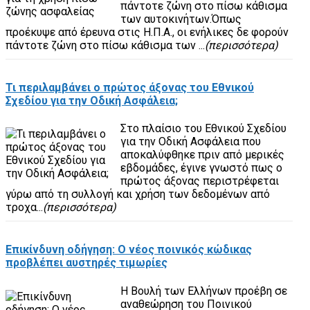
πάντοτε ζώνη στο πίσω κάθισμα
των αυτοκινήτων.Όπως
προέκυψε από έρευνα στις Η.Π.Α., οι ενήλικες δε φορούν
πάντοτε ζώνη στο πίσω κάθισμα των ...
(περισσότερα)
Τι περιλαμβάνει ο πρώτος άξονας του Εθνικού
Σχεδίου για την Οδική Ασφάλεια;
Στο πλαίσιο του Εθνικού Σχεδίου
για την Οδική Ασφάλεια που
αποκαλύφθηκε πριν από μερικές
εβδομάδες, έγινε γνωστό πως ο
πρώτος άξονας περιστρέφεται
γύρω από τη συλλογή και χρήση των δεδομένων από
τροχα...
(περισσότερα)
Επικίνδυνη οδήγηση: Ο νέος ποινικός κώδικας
προβλέπει αυστηρές τιμωρίες
Η Βουλή των Ελλήνων προέβη σε
αναθεώρηση του Ποινικού