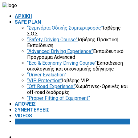
ΑΡΧΙΚΗ
SAFE PLAN
“Σεμινάρια Οδικής Συμπεριφοράς”
Ιαβέρης
Σ.Ο.Σ
“Safety Driving Course”
Ιαβέρης Πρακτική
Εκπαίδευση
“Advanced Driving Experience”
Εκπαιδευτικό
Πρόγραμμα Advanced
“Eco & Economy Driving Course”
Εκπαίδευση
οικολογικής και οικονομικής οδήγησης
“Driver Evaluation”
“VIP Protection”
Ιαβέρης VIP
“Off Road Experience”
Χωμάτινες-Ορεινές και
off-road διαδρομές
“Proper Fitting of Equipment”
ΑΠΟΨΕΙΣ
ΣΥΝΕΝΤΕΥΞΕΙΣ
VIDEOS
SAFETY FIRST