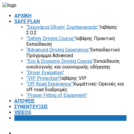
ΑΡΧΙΚΗ
SAFE PLAN
“Σεμινάρια Οδικής Συμπεριφοράς”
Ιαβέρης
Σ.Ο.Σ
“Safety Driving Course”
Ιαβέρης Πρακτική
Εκπαίδευση
“Advanced Driving Experience”
Εκπαιδευτικό
Πρόγραμμα Advanced
“Eco & Economy Driving Course”
Εκπαίδευση
οικολογικής και οικονομικής οδήγησης
“Driver Evaluation”
“VIP Protection”
Ιαβέρης VIP
“Off Road Experience”
Χωμάτινες-Ορεινές και
off-road διαδρομές
“Proper Fitting of Equipment”
ΑΠΟΨΕΙΣ
ΣΥΝΕΝΤΕΥΞΕΙΣ
VIDEOS
SAFETY FIRST