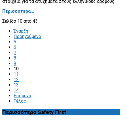
στοιχεία για τα ατυχήματα στους ελληνικούς δρόμους.
Περισσότερα...
Σελίδα 10 από 43
Έναρξη
Προηγούμενο
5
6
7
8
9
10
11
12
13
14
Επόμενο
Τέλος
Περισσότερα
Safety First