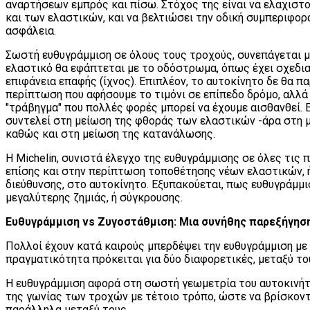
αναρτήσεων εμπρός και πίσω. Στόχος της είναι να ελαχιστ
και των ελαστικών, και να βελτιώσει την οδική συμπεριφορ
ασφάλεια.
Σωστή ευθυγράμμιση σε όλους τους τροχούς, συνεπάγεται μ
ελαστικό θα εφάπτεται με το οδόστρωμα, όπως έχει σχεδια
επιφάνεια επαφής (ίχνος). Επιπλέον, το αυτοκίνητο δε θα π
περίπτωση που αφήσουμε το τιμόνι σε επίπεδο δρόμο, αλλά θ
"τράβηγμα" που πολλές φορές μπορεί να έχουμε αισθανθεί. 
συντελεί στη μείωση της φθοράς των ελαστικών -άρα στη μ
καθώς και στη μείωση της κατανάλωσης.
Η Michelin, συνιστά έλεγχο της ευθυγράμμισης σε όλες τι
επίσης και στην περίπτωση τοποθέτησης νέων ελαστικών, 
διεύθυνσης, στο αυτοκίνητο. Εξυπακούεται, πως ευθυγράμμι
μεγαλύτερης ζημιάς, ή σύγκρουσης.
Ευθυγράμμιση vs Ζυγοστάθμιση: Μια συνήθης παρεξήγησ
Πολλοί έχουν κατά καιρούς μπερδέψει την ευθυγράμμιση με
πραγματικότητα πρόκειται για δύο διαφορετικές, μεταξύ το
Η ευθυγράμμιση αφορά στη σωστή γεωμετρία του αυτοκινήτο
της γωνίας των τροχών με τέτοιο τρόπο, ώστε να βρίσκοντ
παράλληλα μεταξύ τους.