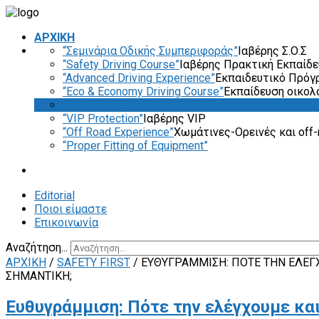
ΑΡΧΙΚΗ
“Σεμινάρια Οδικής Συμπεριφοράς”
Ιαβέρης Σ.Ο.Σ
“Safety Driving Course”
Ιαβέρης Πρακτική Εκπαίδ
“Advanced Driving Experience”
Εκπαιδευτικό Πρόγ
“Eco & Economy Driving Course”
Εκπαίδευση οικολ
“Driver Evaluation”
“VIP Protection”
Ιαβέρης VIP
“Off Road Experience”
Χωμάτινες-Ορεινές και off-
“Proper Fitting of Equipment”
Editorial
Ποιοι είμαστε
Επικοινωνία
Αναζήτηση...
ΑΡΧΙΚΗ
/
SAFETY FIRST
/
ΕΥΘΥΓΡΆΜΜΙΣΗ: ΠΌΤΕ ΤΗΝ ΕΛΈΓΧ
ΣΗΜΑΝΤΙΚΉ;
Ευθυγράμμιση: Πότε την ελέγχουμε και 