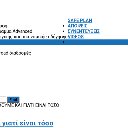
SAFE PLAN
ευση
ΑΠΟΨΕΙΣ
ραμμα Advanced
ΣΥΝΕΝΤΕΥΞΕΙΣ
ογικής και οικονομικής οδήγησης
VIDEOS
SAFETY FIRST
road διαδρομές
Find
ΟΥΜΕ ΚΑΙ ΓΙΑΤΊ ΕΊΝΑΙ ΤΌΣΟ
γιατί είναι τόσο