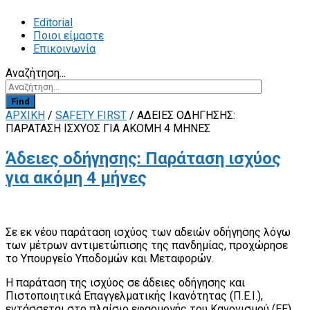
Editorial
Ποιοι είμαστε
Επικοινωνία
Αναζήτηση...
Find
ΑΡΧΙΚΗ
/
SAFETY FIRST
/
ΆΔΕΙΕΣ ΟΔΉΓΗΣΗΣ:
ΠΑΡΆΤΑΣΗ ΙΣΧΎΟΣ ΓΙΑ ΑΚΌΜΗ 4 ΜΉΝΕΣ
Άδειες οδήγησης: Παράταση ισχύος
για ακόμη 4 μήνες
Σε εκ νέου παράταση ισχύος των αδειών οδήγησης λόγω
των μέτρων αντιμετώπισης της πανδημίας, προχώρησε
το Υπουργείο Υποδομών και Μεταφορών.
Η παράταση της ισχύος σε άδειες οδήγησης και
Πιστοποιητικά Επαγγελματικής Ικανότητας (Π.Ε.Ι.),
εντάσσεται στο πλαίσιο εφαρμογής του Κανονισμού (ΕΕ)