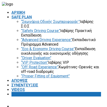
ΑΡΧΙΚΗ
SAFE PLAN
“Σεμινάρια Οδικής Συμπεριφοράς”
Ιαβέρης
Σ.Ο.Σ
“Safety Driving Course”
Ιαβέρης Πρακτική
Εκπαίδευση
“Advanced Driving Experience”
Εκπαιδευτικό
Πρόγραμμα Advanced
“Eco & Economy Driving Course”
Εκπαίδευση
οικολογικής και οικονομικής οδήγησης
“Driver Evaluation”
“VIP Protection”
Ιαβέρης VIP
“Off Road Experience”
Χωμάτινες-Ορεινές και
off-road διαδρομές
“Proper Fitting of Equipment”
ΑΠΟΨΕΙΣ
ΣΥΝΕΝΤΕΥΞΕΙΣ
VIDEOS
SAFETY FIRST