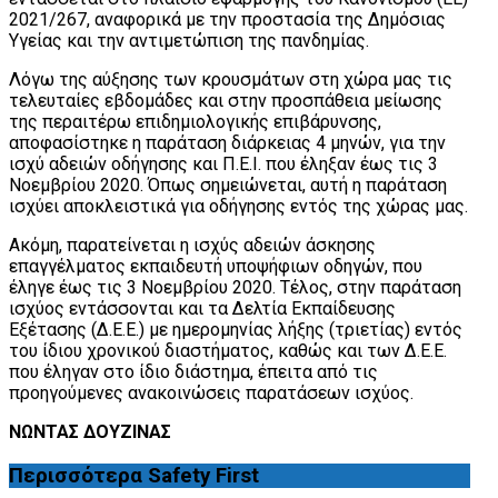
2021/267, αναφορικά με την προστασία της Δημόσιας
Υγείας και την αντιμετώπιση της πανδημίας.
Λόγω της αύξησης των κρουσμάτων στη χώρα μας τις
τελευταίες εβδομάδες και στην προσπάθεια μείωσης
της περαιτέρω επιδημιολογικής επιβάρυνσης,
αποφασίστηκε η παράταση διάρκειας 4 μηνών, για την
ισχύ αδειών οδήγησης και Π.Ε.Ι. που έληξαν έως τις 3
Νοεμβρίου 2020. Όπως σημειώνεται, αυτή η παράταση
ισχύει αποκλειστικά για οδήγησης εντός της χώρας μας.
Ακόμη, παρατείνεται η ισχύς αδειών άσκησης
επαγγέλματος εκπαιδευτή υποψήφιων οδηγών, που
έληγε έως τις 3 Νοεμβρίου 2020. Τέλος, στην παράταση
ισχύος εντάσσονται και τα Δελτία Εκπαίδευσης
Εξέτασης (Δ.Ε.Ε.) με ημερομηνίας λήξης (τριετίας) εντός
του ίδιου χρονικού διαστήματος, καθώς και των Δ.Ε.Ε.
που έληγαν στο ίδιο διάστημα, έπειτα από τις
προηγούμενες ανακοινώσεις παρατάσεων ισχύος.
ΝΩΝΤΑΣ ΔΟΥΖΙΝΑΣ
Περισσότερα
Safety First