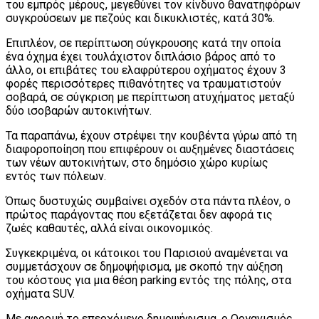
του εμπρός μέρους, μεγεθύνει τον κίνδυνο θανατηφόρων
συγκρούσεων με πεζούς και δικυκλιστές, κατά 30%.
Επιπλέον, σε περίπτωση σύγκρουσης κατά την οποία
ένα όχημα έχει τουλάχιστον διπλάσιο βάρος από το
άλλο, οι επιβάτες του ελαφρύτερου οχήματος έχουν 3
φορές περισσότερες πιθανότητες να τραυματιστούν
σοβαρά, σε σύγκριση με περίπτωση ατυχήματος μεταξύ
δύο ισοβαρών αυτοκινήτων.
Τα παραπάνω, έχουν στρέψει την κουβέντα γύρω από τη
διαφοροποίηση που επιφέρουν οι αυξημένες διαστάσεις
των νέων αυτοκινήτων, στο δημόσιο χώρο κυρίως
εντός των πόλεων.
Όπως δυστυχώς συμβαίνει σχεδόν στα πάντα πλέον, ο
πρώτος παράγοντας που εξετάζεται δεν αφορά τις
ζωές καθαυτές, αλλά είναι οικονομικός.
Συγκεκριμένα, οι κάτοικοι του Παρισιού αναμένεται να
συμμετάσχουν σε δημοψήφισμα, με σκοπό την αύξηση
του κόστους για μια θέση parking εντός της πόλης, στα
οχήματα SUV.
Με αφορμή το επερχόμενο δημοψήφισμα, ο Οργανισμός