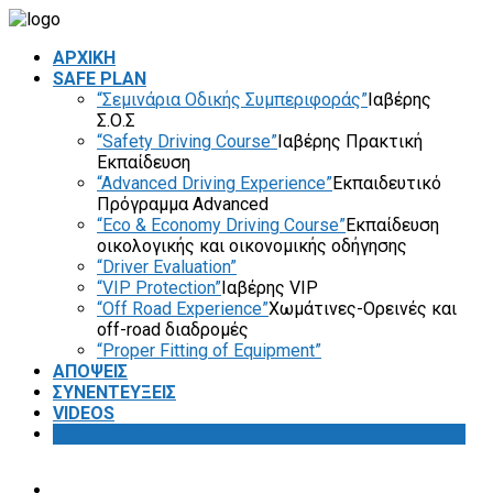
ΑΡΧΙΚΗ
SAFE PLAN
“Σεμινάρια Οδικής Συμπεριφοράς”
Ιαβέρης
Σ.Ο.Σ
“Safety Driving Course”
Ιαβέρης Πρακτική
Εκπαίδευση
“Advanced Driving Experience”
Εκπαιδευτικό
Πρόγραμμα Advanced
“Eco & Economy Driving Course”
Εκπαίδευση
οικολογικής και οικονομικής οδήγησης
“Driver Evaluation”
“VIP Protection”
Ιαβέρης VIP
“Off Road Experience”
Χωμάτινες-Ορεινές και
off-road διαδρομές
“Proper Fitting of Equipment”
ΑΠΟΨΕΙΣ
ΣΥΝΕΝΤΕΥΞΕΙΣ
VIDEOS
SAFETY FIRST