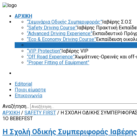
ΑΡΧΙΚΗ
“Σεμινάρια Οδικής Συμπεριφοράς”
Ιαβέρης Σ.Ο.Σ
“Safety Driving Course”
Ιαβέρης Πρακτική Εκπαίδ
“Advanced Driving Experience”
Εκπαιδευτικό Πρόγ
“Eco & Economy Driving Course”
Εκπαίδευση οικολ
“Driver Evaluation”
“VIP Protection”
Ιαβέρης VIP
“Off Road Experience”
Χωμάτινες-Ορεινές και off-
“Proper Fitting of Equipment”
Editorial
Ποιοι είμαστε
Επικοινωνία
Αναζήτηση...
ΑΡΧΙΚΗ
/
SAFETY FIRST
/
Η ΣΧΟΛΉ ΟΔΙΚΉΣ ΣΥΜΠΕΡΙΦΟΡΆΣ
1O BEBEFEST
Η Σχολή Οδικής Συμπεριφοράς Ιαβέρης