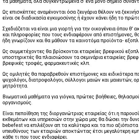
τα μαθήματα, όλα συγκεντρωμένα σ' ένα μόνο σημείο συνάν
Ως επισκέπτες αναμένονται όσα ζευγάρια θέλουν να ξεκινήσο
είναι σε διαδικασία εγκυμοσύνης ή έχουν κάνει ήδη το πρώτ
Σχεδιάζεται να είναι μια γιορτή για την οικογένεια όπου θ' 
και πληροφορίες που τους ενδιαφέρουν από επιστήμονες, θ
ήδη γνωρίζουν και θα μάθουν τα καινοτόμα προϊόντα- εξοπλ
Ως συμμετέχοντες θα βρίσκονται εταιρείες βρεφικού εξοπλ
υποστηρικτές θα πλαισιώσουν τα σεμινάρια εταιρείες βρεφ
βρεφικές τροφές, φαρμακευτικές κλπ.
Ως ομιλητές θα παραβρεθούν επιστήμονες και ειδικότερα πα
ψυχολόγοι, διατροφολόγοι, σύλλογοι μαιών και μαιευτών, ορ
μητρότητα.
Βιωματικά μαθήματα για γιόγκα, πρώτες βοήθειες, θηλασμο
οργανισμούς.
Είναι πεποίθηση της διοργανώτριας εταιρείας ότι η παρου
εκθεμάτων και υπηρεσιών στην χώρα μας θα δώσει την δυν
bebefest να επιλέξουν απ τα καλύτερα και τα πιο αξιόπιστα
υπευθύνους των εταιριών αποκτώντας έτσι μεγαλύτερη εμπ
κάθε τι που τους ενδιαφέρει.