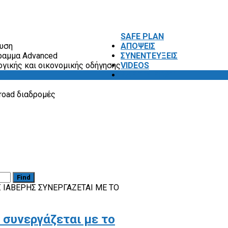
SAFE PLAN
ευση
ΑΠΟΨΕΙΣ
ραμμα Advanced
ΣΥΝΕΝΤΕΥΞΕΙΣ
ογικής και οικονομικής οδήγησης
VIDEOS
SAFETY FIRST
road διαδρομές
Find
 ΙΑΒΈΡΗΣ ΣΥΝΕΡΓΆΖΕΤΑΙ ΜΕ ΤΟ
 συνεργάζεται με το