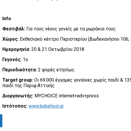
Info
Φεστιβάλ:
Για τους νέους γονείς με τα μωράκια τους
Χώρος:
Εκθεσιακό κέντρο Περιστερίου (Δωδεκανήσου 106, 
Hμερομηνία:
20 & 21 Οκτωβρίου 2018
Γεγονός:
1ο
Περιοδικότητα:
2 φορές ετησίως
Target group:
Οι 69.000 έγγαμες γυναίκες χωρίς παιδί & 13
παιδί της Περιφ.Αττικής
Διοργανωτής:
MYCHOICE internet+adv+press
Ιστότοπος:
www.bebefest.gr