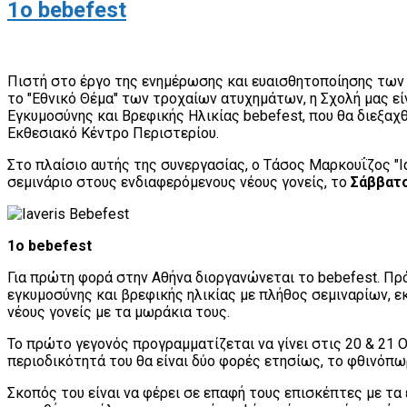
1o bebefest
Πιστή στο έργο της ενημέρωσης και ευαισθητοποίησης τω
το "Εθνικό Θέμα" των τροχαίων ατυχημάτων, η Σχολή μας ε
Εγκυμοσύνης και Βρεφικής Ηλικίας bebefest, που θα διεξαχ
Εκθεσιακό Κέντρο Περιστερίου.
Στο πλαίσιο αυτής της συνεργασίας, ο Τάσος Μαρκουΐζος "
σεμινάριο στους ενδιαφερόμενους νέους γονείς, το
Σάββατο
1ο bebefest
Για πρώτη φορά στην Αθήνα διοργανώνεται το bebefest. Πρό
εγκυμοσύνης και βρεφικής ηλικίας με πλήθος σεμιναρίων, ε
νέους γονείς με τα μωράκια τους.
Το πρώτο γεγονός προγραμματίζεται να γίνει στις 20 & 21
περιοδικότητά του θα είναι δύο φορές ετησίως, το φθινόπω
Σκοπός του είναι να φέρει σε επαφή τους επισκέπτες με τα 