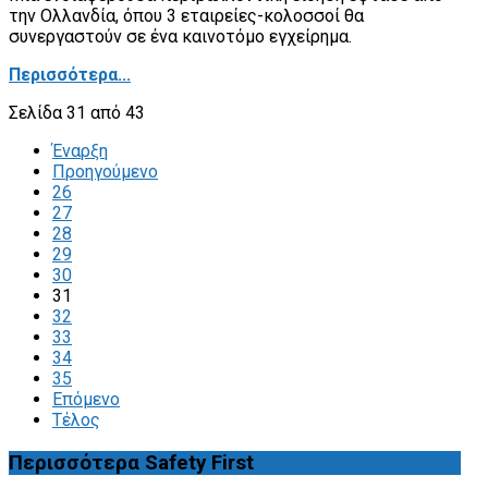
την Ολλανδία, όπου 3 εταιρείες-κολοσσοί θα
συνεργαστούν σε ένα καινοτόμο εγχείρημα.
Περισσότερα...
Σελίδα 31 από 43
Έναρξη
Προηγούμενο
26
27
28
29
30
31
32
33
34
35
Επόμενο
Τέλος
Περισσότερα
Safety First