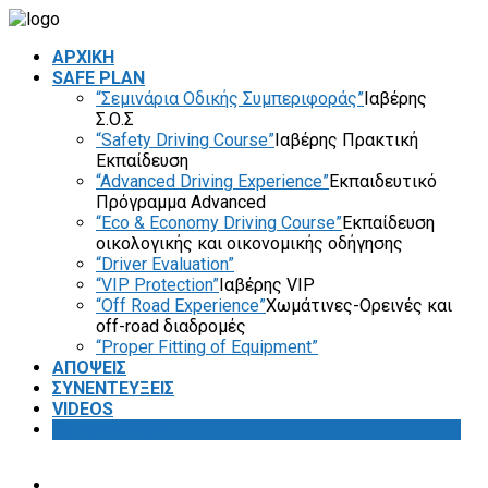
ΑΡΧΙΚΗ
SAFE PLAN
“Σεμινάρια Οδικής Συμπεριφοράς”
Ιαβέρης
Σ.Ο.Σ
“Safety Driving Course”
Ιαβέρης Πρακτική
Εκπαίδευση
“Advanced Driving Experience”
Εκπαιδευτικό
Πρόγραμμα Advanced
“Eco & Economy Driving Course”
Εκπαίδευση
οικολογικής και οικονομικής οδήγησης
“Driver Evaluation”
“VIP Protection”
Ιαβέρης VIP
“Off Road Experience”
Χωμάτινες-Ορεινές και
off-road διαδρομές
“Proper Fitting of Equipment”
ΑΠΟΨΕΙΣ
ΣΥΝΕΝΤΕΥΞΕΙΣ
VIDEOS
SAFETY FIRST